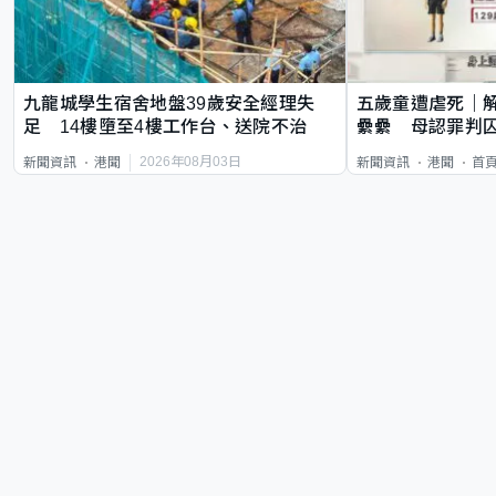
九龍城學生宿舍地盤39歲安全經理失
五歲童遭虐死｜
足 14樓墮至4樓工作台、送院不治
纍纍 母認罪判囚
類案最惡劣
2026年08月03日
新聞資訊
港聞
新聞資訊
港聞
首