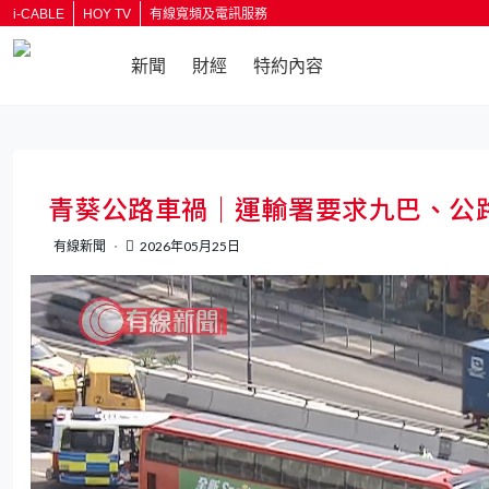
i-CABLE
HOY TV
有線寬頻及電訊服務
新聞
財經
特約內容
返回
青葵公路車禍｜運輸署要求九巴、公
有線新聞
2026年05月25日