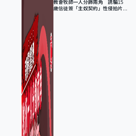
教會牧師一人分飾兩角 誘騙15
歲信徒簽「主奴契約」性侵拍片
官斥濫用教友信任、二審判囚9年