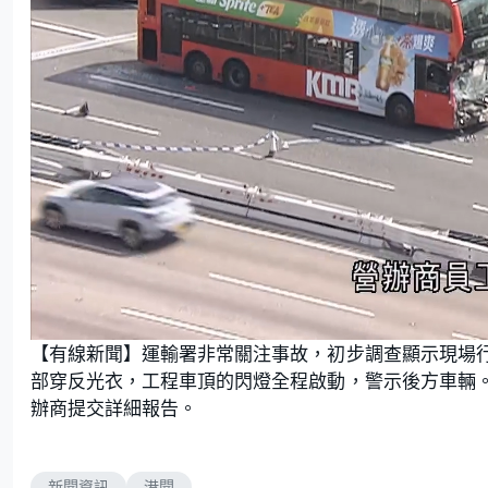
L
U
o
n
【有線新聞】運輸署非常關注事故，初步調查顯示現場
a
m
d
u
e
t
部穿反光衣，工程車頂的閃燈全程啟動，警示後方車輛
d
e
:
辦商提交詳細報告。
6
0
.
0
0
%
新聞資訊
港聞