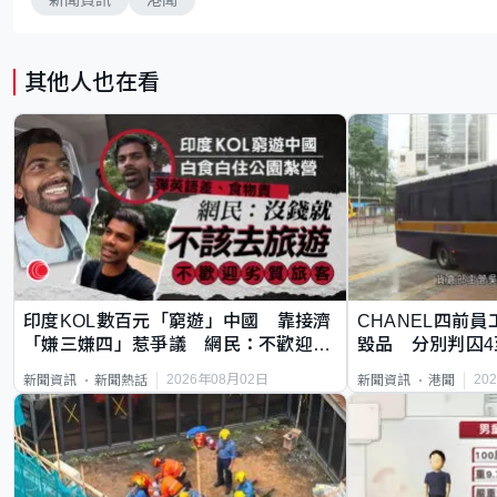
其他人也在看
印度KOL數百元「窮遊」中國 靠接濟
CHANEL四前員
「嫌三嫌四」惹爭議 網民：不歡迎劣
毀品 分別判囚4
質旅客
2026年08月02日
20
新聞資訊
新聞熱話
新聞資訊
港聞