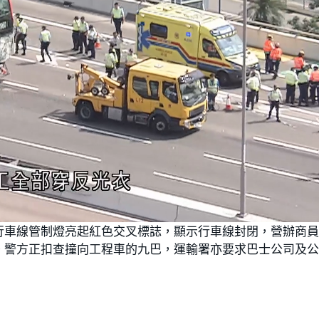
行車線管制燈亮起紅色交叉標誌，顯示行車線封閉，營辦商
。警方正扣查撞向工程車的九巴，運輸署亦要求巴士公司及