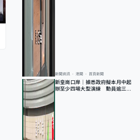
新聞資訊
港聞
首頁新聞
新皇崗口岸｜據悉政府擬本月中起
辦至少四場大型演練 動員逾三萬
公務員人次測試