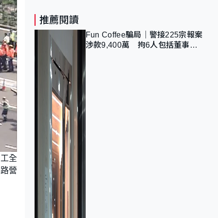
推薦閱讀
Fun Coffee騙局｜警接225宗報案
涉款9,400萬 拘6人包括董事股
東 最高金額一宗涉近千萬
員工全
公路營