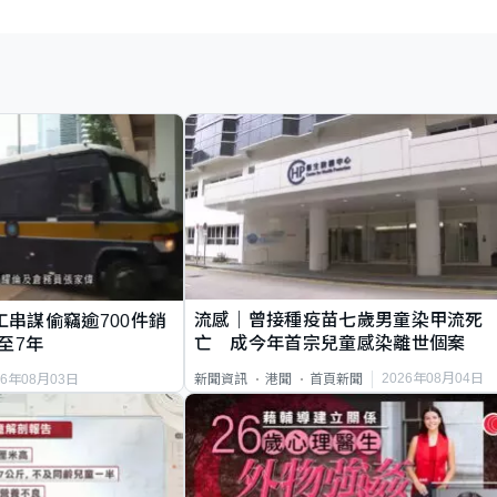
流感｜曾接種疫苗七歲男童染甲流死
工串謀偷竊逾700件銷
亡 成今年首宗兒童感染離世個案
至7年
2026年08月04日
新聞資訊
港聞
首頁新聞
26年08月03日