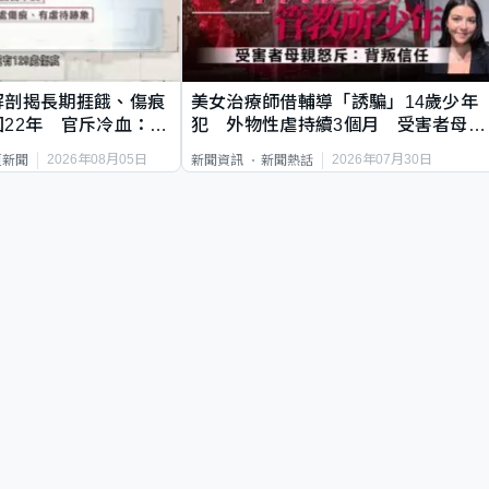
解剖揭長期捱餓、傷痕
美女治療師借輔導「誘騙」14歲少年
22年 官斥冷血：同
犯 外物性虐持續3個月 受害者母：
要保護其他人
2026年08月05日
2026年07月30日
頁新聞
新聞資訊
新聞熱話