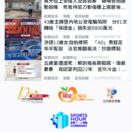
黃大仙上邨傷人及自殺案 疑噪音問題
動殺機 死者持菜刀斬傷樓上鄰居後墮
斃
2026年08月08日
新聞資訊
港聞
首頁新聞
43歲主婦墮內地公安電騙陷阱 分81次
轉賬「保證金」損失近6900萬元
2026年08月07日
新聞資訊
港聞
首頁新聞
涉誘12歲女自拍祼照 「A0」男捱足
年半冤獄 法官推翻裁決：抄錯標點
2026年08月06日
新聞資訊
新聞熱話
五歲童遭虐死｜解剖揭長期捱餓、傷痕
纍纍 母認罪判囚22年 官斥冷血：同
類案最惡劣
2026年08月05日
新聞資訊
港聞
首頁新聞