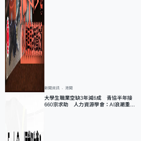
新聞資訊
港聞
大學生職業空缺3年減6成 青協半年接
660宗求助 人力資源學會：AI浪潮重整
職位需求