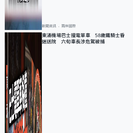
新聞資訊
兩岸國際
東涌機場巴士撞電單車 58歲鐵騎士昏
迷送院 六旬車長涉危駕被捕