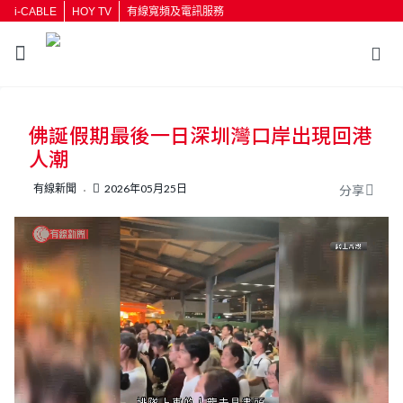
i-CABLE
HOY TV
有線寬頻及電訊服務
返回
佛誕假期最後一日深圳灣口岸出現回港
按輸入鍵開始搜尋
人潮
有線新聞
2026年05月25日
分享