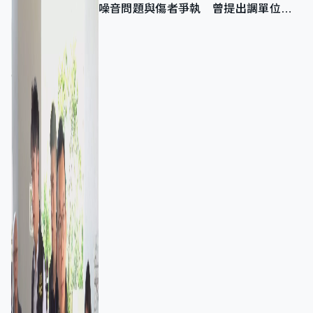
噪音問題與傷者爭執 曾提出調單位已
獲批