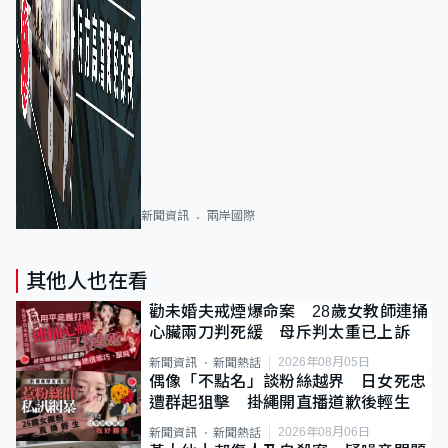
新聞資訊
兩岸國際
其他人也在看
勸未婚夫戒煙爆命案 28歲女教師連捅
心臟兩刀判死緩 母斥判太重已上訴
2026年08月05日
新聞資訊
新聞熱話
偶像「不點名」談粉絲越界 日女死忠
遭群起狙擊 掛繩開直播道歉後輕生
2026年08月06日
新聞資訊
新聞熱話