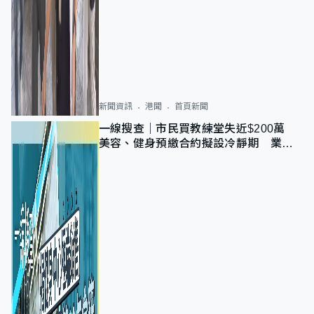
新聞資訊
港聞
首頁新聞
一線搜查｜市民買教練堂失近$200萬
美容、健身預繳合約擬設冷靜期 業界
憂退款計法對商戶不公