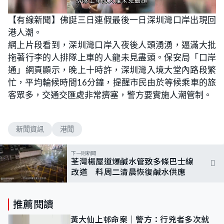
L
U
o
n
【有線新聞】佛誕三日連假最後一日深圳灣口岸出現回
a
m
d
u
港人潮。
e
t
d
e
:
網上片段看到，深圳灣口岸入夜後人頭湧湧，逼滿大批
7
2
拖著行李的人排隊上車的人龍未見盡頭。保安局「口岸
.
9
通」網頁顯示，晚上十時許，深圳灣入境大堂內路段繁
7
%
忙，平均輪候時間16分鐘，提醒市民由於等候乘車的旅
客眾多，交通交匯處非常擠塞，警方要實施人潮管制。
新聞資訊
港聞
下一則新聞
荃灣楊屋道爆鹹水管致多條巴士線
改道 料周二清晨恢復鹹水供應
推薦閱讀
黃大仙上邨命案｜警方：行兇者多次就