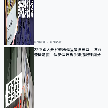
新聞資訊
新聞熱話
22中國人曼谷機場追星闖貴賓室 強行
登機遭拒 保安做歧視手勢遭紀律處分