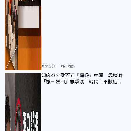
新聞資訊
兩岸國際
印度KOL數百元「窮遊」中國 靠接濟
「嫌三嫌四」惹爭議 網民：不歡迎劣
質旅客