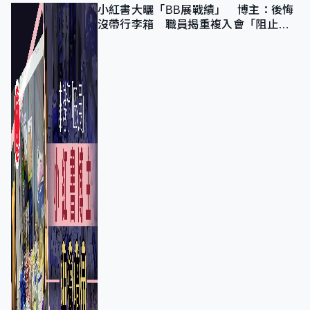
小紅書大曬「BB展戰績」 博主：後悔
沒帶行李箱 職員揭重複入會「阻止唔
到」