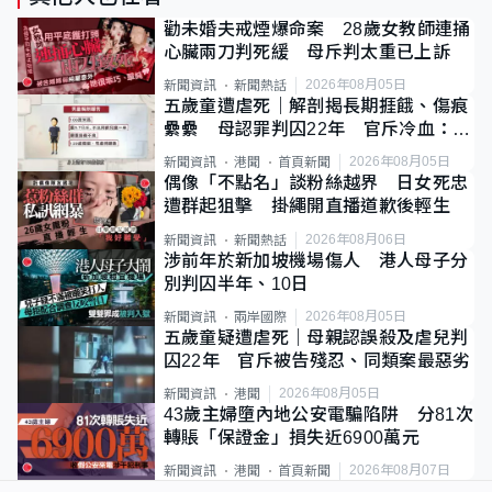
勸未婚夫戒煙爆命案 28歲女教師連捅
心臟兩刀判死緩 母斥判太重已上訴
2026年08月05日
新聞資訊
新聞熱話
五歲童遭虐死｜解剖揭長期捱餓、傷痕
纍纍 母認罪判囚22年 官斥冷血：同
類案最惡劣
2026年08月05日
新聞資訊
港聞
首頁新聞
偶像「不點名」談粉絲越界 日女死忠
遭群起狙擊 掛繩開直播道歉後輕生
2026年08月06日
新聞資訊
新聞熱話
涉前年於新加坡機場傷人 港人母子分
別判囚半年、10日
2026年08月05日
新聞資訊
兩岸國際
五歲童疑遭虐死｜母親認誤殺及虐兒判
囚22年 官斥被告殘忍、同類案最惡劣
2026年08月05日
新聞資訊
港聞
43歲主婦墮內地公安電騙陷阱 分81次
轉賬「保證金」損失近6900萬元
2026年08月07日
新聞資訊
港聞
首頁新聞