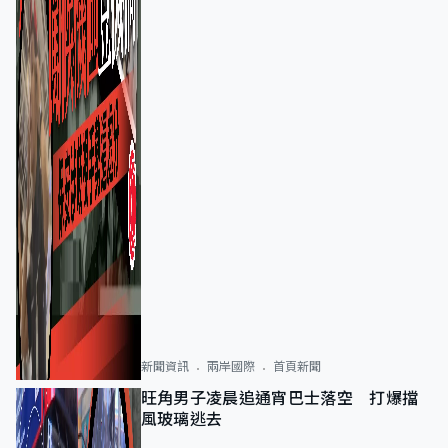
新聞資訊
兩岸國際
首頁新聞
旺角男子凌晨追通宵巴士落空 打爆擋
風玻璃逃去