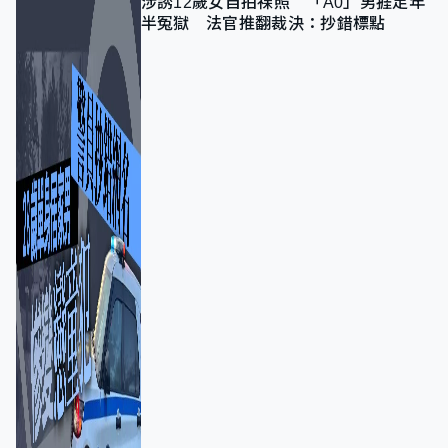
涉誘12歲女自拍祼照 「A0」男捱足年
半冤獄 法官推翻裁決：抄錯標點