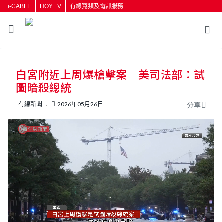
i-CABLE
HOY TV
有線寬頻及電訊服務
白宮附近上周爆槍擊案 美司法部：試
圖暗殺總統
有線新聞
2026年05月26日
分享