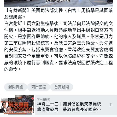
L
U
o
n
【有線新聞】美國司法部定性，白宮上周槍擊是試圖暗
a
m
d
u
殺總統案。
e
t
d
e
:
白宮附近上周六發生槍擊後，司法部向邦法院提交的文
5
6
件稱，槍手靠近特勤人員時熟練地拿出手槍朝白宮方向
.
2
開火，是意圖謀殺總統、他的家人及職員。形容是月內
5
%
第二宗試圖暗殺總統案，反映白宮急需最頂級、最先進
的安保系統，包括東翼宴會廳，聲稱改造東翼宴會廳項
目對國家安全至關重要，可以保障總統在安全、守衛森
嚴的環境下履行憲制職責，要求法庭駁回暫緩改造工程
的命令。
新聞資訊
兩岸國際
首頁新聞
下一則新聞
神舟二十三｜議員倡設航天專員統
籌產業發展 爭取參與長期國家項
目