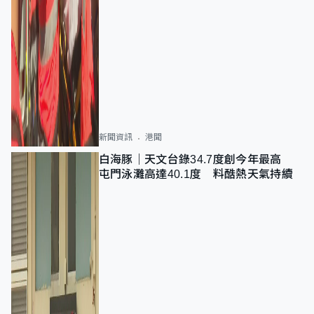
新聞資訊
港聞
白海豚｜天文台錄34.7度創今年最高
屯門泳灘高達40.1度 料酷熱天氣持續