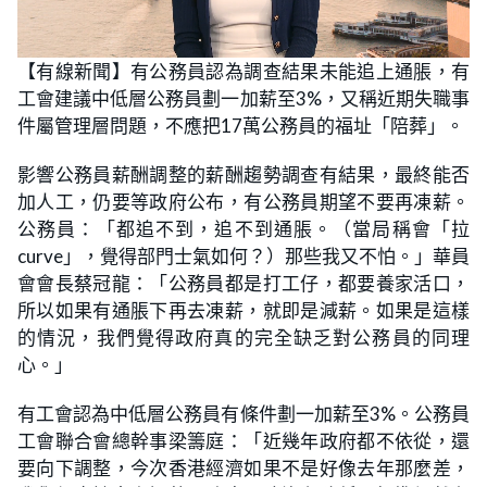
L
U
o
n
【有線新聞】有公務員認為調查結果未能追上通脹，有
a
m
d
u
工會建議中低層公務員劃一加薪至3%，又稱近期失職事
e
t
d
e
:
件屬管理層問題，不應把17萬公務員的福址「陪葬」。
2
3
.
影響公務員薪酬調整的薪酬趨勢調查有結果，最終能否
0
8
加人工，仍要等政府公布，有公務員期望不要再凍薪。
%
公務員：「都追不到，追不到通脹。（當局稱會「拉
curve」，覺得部門士氣如何？）那些我又不怕。」華員
會會長蔡冠龍：「公務員都是打工仔，都要養家活口，
所以如果有通脹下再去凍薪，就即是減薪。如果是這樣
的情況，我們覺得政府真的完全缺乏對公務員的同理
心。」
有工會認為中低層公務員有條件劃一加薪至3%。公務員
工會聯合會總幹事梁籌庭：「近幾年政府都不依從，還
要向下調整，今次香港經濟如果不是好像去年那麼差，