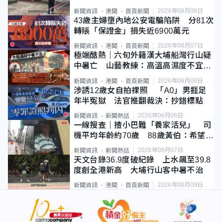
斃
2026年08月08日
新聞資訊
港聞
首頁新聞
43歲主婦墮內地公安電騙陷阱 分81次
轉賬「保證金」損失近6900萬元
2026年08月07日
新聞資訊
港聞
首頁新聞
極端酷熱｜六旬外籍漢大埔船灣行山疑
中暑亡 山藝教練：高溫高濕度不宜遠
足
2026年08月09日
新聞資訊
港聞
首頁新聞
涉誘12歲女自拍祼照 「A0」男捱足
年半冤獄 法官推翻裁決：抄錯標點
2026年08月06日
新聞資訊
新聞熱話
一線搜查｜揸小巴難「養家活兒」 司
機平均年齡約70歲 88歲黃伯：希望一
直揸落去
2026年08月07日
新聞資訊
新聞熱話
天文台錄36.9度破紀錄 上水飆至39.8
度創全港新高 大埔行山客中暑不治
2026年08月09日
新聞資訊
港聞
首頁新聞