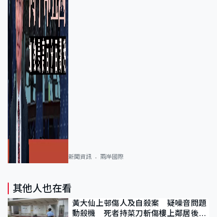
新聞資訊
兩岸國際
其他人也在看
黃大仙上邨傷人及自殺案 疑噪音問題
動殺機 死者持菜刀斬傷樓上鄰居後墮