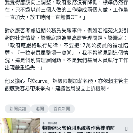
我覺得應該向上調整。政府服務沒有降低，標準仍然存
在，只不過以前三個人做的工作變成兩個人做，工作量
一直加大，放工時間一直無償OT。」
對於應否考慮近期公務員失職事件，例如宏福苑火災引
起的社會情緒，梁籌庭認為屬高層管理問題。梁籌庭：
「政府應嚴格執行紀律，不要把17萬公務員的福址陪
葬。『一粒老鼠屎整壞一窩粥』，我不希望見到這個情
況，這是個別管理層問題，不是我們基層人員執行工作
出現嚴重過失。」
他又擔心「拉curve」評級限制加薪名額，亦依賴主管主
觀感受容易帶來爭拗，建議當局設立上訴機制。
新聞資訊
港聞
首頁新聞
下一則新聞
物聯網火警偵測系統將作舊樓消防