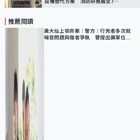
設備替代方案 消防研推展至7層
或以上大廈
推薦閱讀
黃大仙上邨命案｜警方：行兇者多次就
噪音問題與傷者爭執 曾提出調單位已
獲批