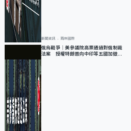
新聞資訊
兩岸國際
俄烏戰爭｜美參議院高票通過對俄制裁
法案 授權特朗普向中印等五國加徵
100%關稅