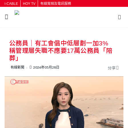
i-CABLE
HOY TV
有線寬頻及電訊服務
返回
公務員｜有工會倡中低層劃一加3%
按輸入鍵開始搜尋
稱管理層失職不應要17萬公務員「陪
葬」
有線新聞
2026年05月28日
分享