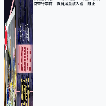
沒帶行李箱 職員揭重複入會「阻止唔
到」