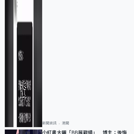
新聞資訊
港聞
小紅書大曬「BB展戰績」 博主：後悔