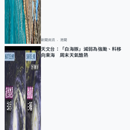
新聞資訊
港聞
天文台：「白海豚」減弱為強颱、料移
向東海 周末天氣酷熱