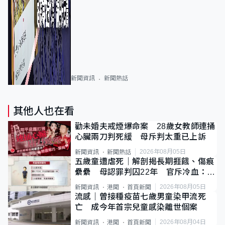
新聞資訊
新聞熱話
其他人也在看
勸未婚夫戒煙爆命案 28歲女教師連捅
心臟兩刀判死緩 母斥判太重已上訴
2026年08月05日
新聞資訊
新聞熱話
五歲童遭虐死｜解剖揭長期捱餓、傷痕
纍纍 母認罪判囚22年 官斥冷血：同
類案最惡劣
2026年08月05日
新聞資訊
港聞
首頁新聞
流感｜曾接種疫苗七歲男童染甲流死
亡 成今年首宗兒童感染離世個案
2026年08月04日
新聞資訊
港聞
首頁新聞