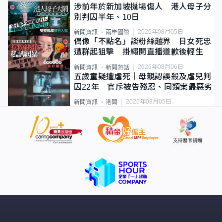
涉前年於新加坡機場傷人 港人母子分
別判囚半年、10日
2026年08月05日
新聞資訊
兩岸國際
偶像「不點名」談粉絲越界 日女死忠
遭群起狙擊 掛繩開直播道歉後輕生
2026年08月06日
新聞資訊
新聞熱話
五歲童疑遭虐死｜母親認誤殺及虐兒判
囚22年 官斥被告殘忍、同類案最惡劣
2026年08月05日
新聞資訊
港聞