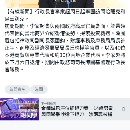
L
U
o
n
【有線新聞】行政長官李家超周日起率團訪問哈薩克和
a
m
d
u
烏茲別克。
e
t
d
e
:
訪問期間，李家超會與兩國政府高層官員會面，並帶領
6
0
代表團向當地商界介紹香港優勢，探索投資機遇。隨團
.
0
還包括律政司副司長張國鈞、財經事務及庫務局局長許
0
%
正宇、商務及經濟發展局局長丘應樺等官員，以及40位
本港商貿與專業代表和約30位內地企業代表。李家超將
於下月六日返港，期間由政務司司長陳國基署理行政長
官職務。
新聞資訊
港聞
下一則新聞
金鐘城巴座位插鎅刀案 14歲男童
與同學爭吵遺下鎅刀 涉兩罪被捕