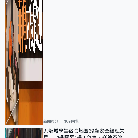
新聞資訊
兩岸國際
九龍城學生宿舍地盤39歲安全經理失
足 14樓墮至4樓工作台、送院不治