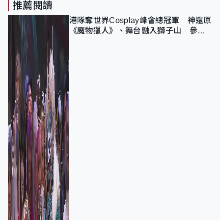
推薦閱讀
港隊奪世界Cosplay峰會總冠軍 神還原
《魔物獵人》、舞台融入獅子山 參賽
者：讓大家認識香港