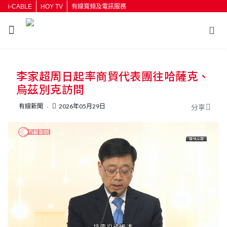
i-CABLE
HOY TV
有線寬頻及電訊服務
返回
李家超周日起率商貿代表團往哈薩克、
按輸入鍵開始搜尋
烏茲別克訪問
有線新聞
2026年05月29日
分享