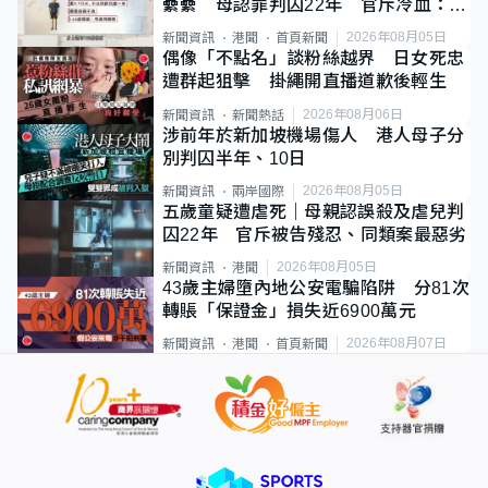
纍纍 母認罪判囚22年 官斥冷血：同
類案最惡劣
2026年08月05日
新聞資訊
港聞
首頁新聞
偶像「不點名」談粉絲越界 日女死忠
遭群起狙擊 掛繩開直播道歉後輕生
2026年08月06日
新聞資訊
新聞熱話
涉前年於新加坡機場傷人 港人母子分
別判囚半年、10日
2026年08月05日
新聞資訊
兩岸國際
五歲童疑遭虐死｜母親認誤殺及虐兒判
囚22年 官斥被告殘忍、同類案最惡劣
2026年08月05日
新聞資訊
港聞
43歲主婦墮內地公安電騙陷阱 分81次
轉賬「保證金」損失近6900萬元
2026年08月07日
新聞資訊
港聞
首頁新聞