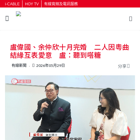
i-CABLE
HOY TV
有線寬頻及電訊服務
返回
盧偉國、余仲欣十月完婚 二人因粵曲
按輸入鍵開始搜尋
結緣互表愛意 盧：聽到嗒糖
有線新聞
2026年05月29日
分享