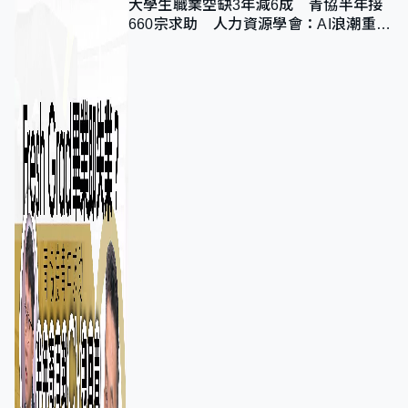
大學生職業空缺3年減6成 青協半年接
660宗求助 人力資源學會：AI浪潮重整
職位需求