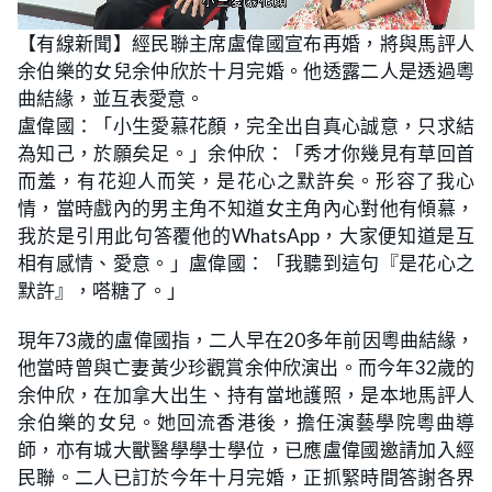
L
U
o
n
【有線新聞】經民聯主席盧偉國宣布再婚，將與馬評人
a
m
d
u
余伯樂的女兒余仲欣於十月完婚。他透露二人是透過粵
e
t
d
e
:
曲結緣，並互表愛意。
3
0
盧偉國：「小生愛慕花顏，完全出自真心誠意，只求結
.
9
為知己，於願矣足。」余仲欣：「秀才你幾見有草回首
3
%
而羞，有花迎人而笑，是花心之默許矣。形容了我心
情，當時戲內的男主角不知道女主角內心對他有傾慕，
我於是引用此句答覆他的WhatsApp，大家便知道是互
相有感情、愛意。」盧偉國：「我聽到這句『是花心之
默許』，嗒糖了。」
現年73歲的盧偉國指，二人早在20多年前因粵曲結緣，
他當時曾與亡妻黃少珍觀賞余仲欣演出。而今年32歲的
余仲欣，在加拿大出生、持有當地護照，是本地馬評人
余伯樂的女兒。她回流香港後，擔任演藝學院粵曲導
師，亦有城大獸醫學學士學位，已應盧偉國邀請加入經
民聯。二人已訂於今年十月完婚，正抓緊時間答謝各界