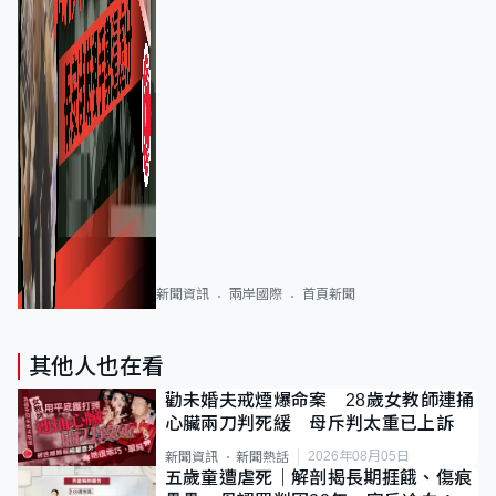
新聞資訊
兩岸國際
首頁新聞
其他人也在看
勸未婚夫戒煙爆命案 28歲女教師連捅
心臟兩刀判死緩 母斥判太重已上訴
2026年08月05日
新聞資訊
新聞熱話
五歲童遭虐死｜解剖揭長期捱餓、傷痕