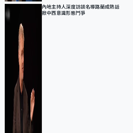
內地主持人深度訪談名導路蘭成熱話
掀中西意識形態鬥爭