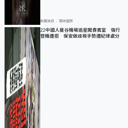
新聞資訊
兩岸國際
22中國人曼谷機場追星闖貴賓室 強行
登機遭拒 保安做歧視手勢遭紀律處分