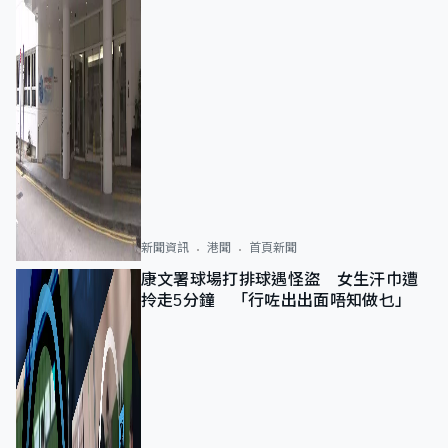
新聞資訊
港聞
首頁新聞
康文署球場打排球遇怪盜 女生汗巾遭
拎走5分鐘 「行咗出出面唔知做乜」