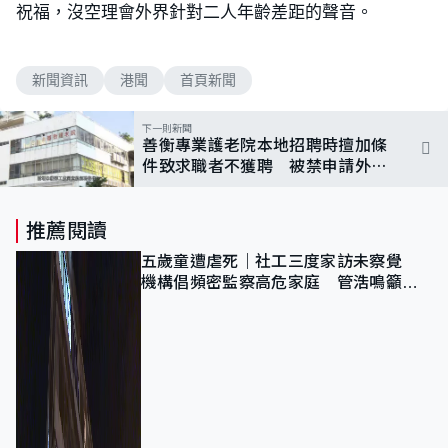
祝福，沒空理會外界針對二人年齡差距的聲音。
新聞資訊
港聞
首頁新聞
下一則新聞
善衡專業護老院本地招聘時擅加條
件致求職者不獲聘 被禁申請外勞
兩年
推薦閱讀
五歲童遭虐死｜社工三度家訪未察覺
機構倡頻密監察高危家庭 管浩鳴籲加
強跨部門協作