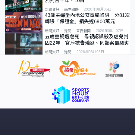
別判囚半年、10日
2026年08月05日
新聞資訊
兩岸國際
43歲主婦墮內地公安電騙陷阱 分81次
轉賬「保證金」損失近6900萬元
2026年08月07日
新聞資訊
港聞
首頁新聞
五歲童疑遭虐死｜母親認誤殺及虐兒判
囚22年 官斥被告殘忍、同類案最惡劣
2026年08月05日
新聞資訊
港聞