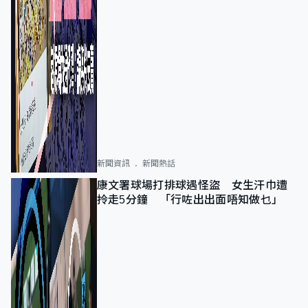
新聞資訊
新聞熱話
康文署球場打排球遇怪盜 女生汗巾遭
拎走5分鐘 「行咗出出面唔知做乜」