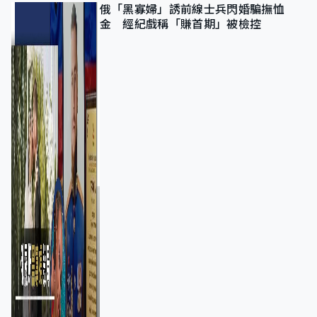
俄「黑寡婦」誘前線士兵閃婚騙撫恤
金 經紀戲稱「賺首期」被檢控