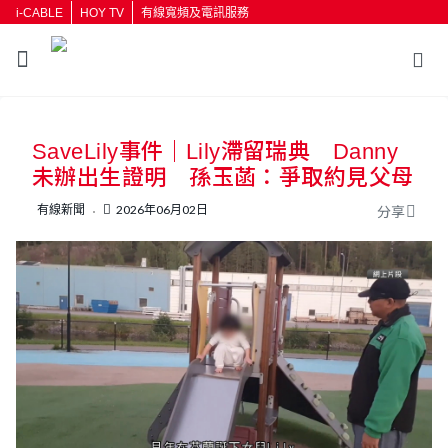
i-CABLE
HOY TV
有線寬頻及電訊服務
返回
SaveLily事件｜Lily滯留瑞典 Danny
按輸入鍵開始搜尋
未辦出生證明 孫玉菡：爭取約見父母
有線新聞
2026年06月02日
分享