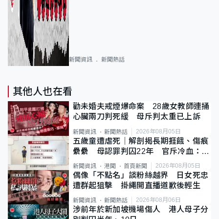
新聞資訊
新聞熱話
其他人也在看
勸未婚夫戒煙爆命案 28歲女教師連捅
心臟兩刀判死緩 母斥判太重已上訴
2026年08月05日
新聞資訊
新聞熱話
五歲童遭虐死｜解剖揭長期捱餓、傷痕
纍纍 母認罪判囚22年 官斥冷血：同
類案最惡劣
2026年08月05日
新聞資訊
港聞
首頁新聞
偶像「不點名」談粉絲越界 日女死忠
遭群起狙擊 掛繩開直播道歉後輕生
2026年08月06日
新聞資訊
新聞熱話
涉前年於新加坡機場傷人 港人母子分