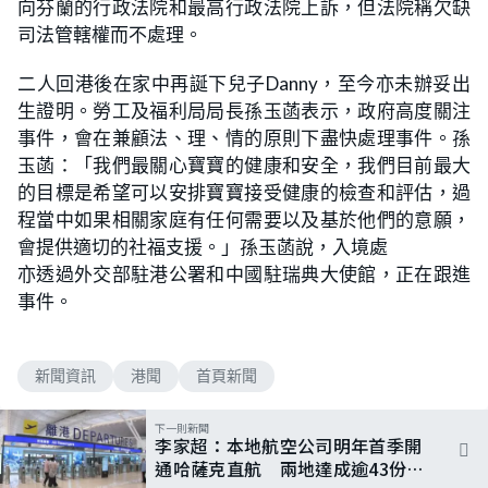
向芬蘭的行政法院和最高行政法院上訴，但法院稱欠缺
司法管轄權而不處理。
二人回港後在家中再誕下兒子Danny，至今亦未辦妥出
生證明。勞工及福利局局長孫玉菡表示，政府高度關注
事件，會在兼顧法、理、情的原則下盡快處理事件。孫
玉菡：「我們最關心寶寶的健康和安全，我們目前最大
的目標是希望可以安排寶寶接受健康的檢查和評估，過
程當中如果相關家庭有任何需要以及基於他們的意願，
會提供適切的社福支援。」孫玉菡說，入境處
亦透過外交部駐港公署和中國駐瑞典大使館，正在跟進
事件。
新聞資訊
港聞
首頁新聞
下一則新聞
李家超：本地航空公司明年首季開
通哈薩克直航 兩地達成逾43份備