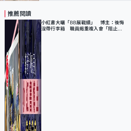
忘錄及合作協議
推薦閱讀
小紅書大曬「BB展戰績」 博主：後悔
沒帶行李箱 職員揭重複入會「阻止唔
到」