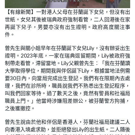
【有線新聞】一對港人父母在芬蘭誕下女兒，但沒有出
世紙。女兒其後被瑞典政府強制看管，二人回港後在家
再誕下兒子，男嬰亦沒有出生證明。政府高度關注事
件。
曾先生與關小姐早年在芬蘭誕下女兒Lily，沒有辦妥出生
證明。2023年底，一家在瑞典逗留期間，Lily被政府強
制帶走看管，滯留當地。Lily父親曾先生：「我在芬蘭讀
大學取得學位，期間我與伴侶誕下Lily，根據當地法例需
要30日內，向當局完成出生登記。我們有在限期內去處
理，我們在診所時，職員說我們不熟悉出生登記程序，
叫我們回家等待。過了數天之後，竟然有警員和社福局
職員上門。」他當時涉嫌阻差辦公，被芬蘭警方拘捕，
之後獲撤控。
曾先生說由於他和伴侶是香港人，芬蘭社福局建議二人
向香港入境處求助，並拒絕發出Lily的出生紙。二人隨後