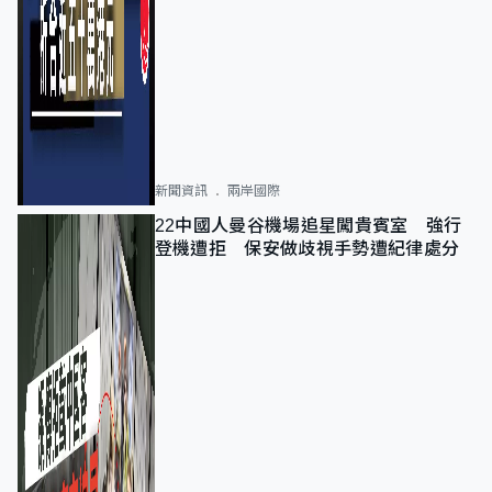
新聞資訊
兩岸國際
22中國人曼谷機場追星闖貴賓室 強行
登機遭拒 保安做歧視手勢遭紀律處分