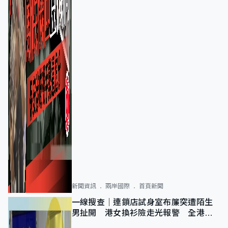
新聞資訊
兩岸國際
首頁新聞
一線搜查｜連鎖店試身室布簾突遭陌生
男扯開 港女換衫險走光報警 全港分
店急換實體門