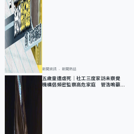
新聞資訊
新聞熱話
五歲童遭虐死｜社工三度家訪未察覺
機構倡頻密監察高危家庭 管浩鳴籲加
強跨部門協作