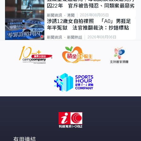
囚22年 官斥被告殘忍、同類案最惡劣
2026年08月05日
新聞資訊
港聞
涉誘12歲女自拍祼照 「A0」男捱足
年半冤獄 法官推翻裁決：抄錯標點
2026年08月06日
新聞資訊
新聞熱話
有用連結