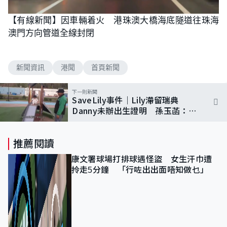
【有線新聞】因車輛着火 港珠澳大橋海底隧道往珠海
澳門方向管道全線封閉
新聞資訊
港聞
首頁新聞
下一則新聞
SaveLily事件｜Lily滯留瑞典
Danny未辦出生證明 孫玉菡：爭
取約見父母
推薦閱讀
康文署球場打排球遇怪盜 女生汗巾遭
拎走5分鐘 「行咗出出面唔知做乜」