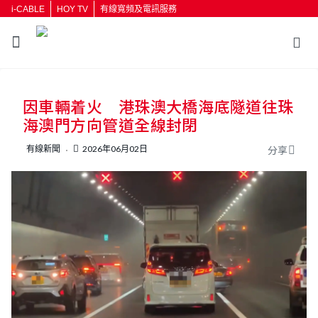
i-CABLE
HOY TV
有線寬頻及電訊服務
因車輛着火 港珠澳大橋海底隧道往珠
海澳門方向管道全線封閉
有線新聞
2026年06月02日
分享