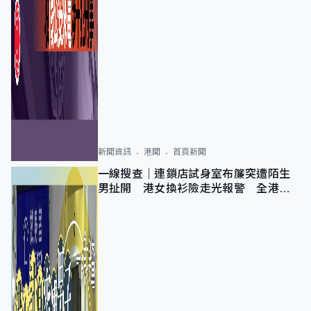
新聞資訊
港聞
首頁新聞
一線搜查｜連鎖店試身室布簾突遭陌生
男扯開 港女換衫險走光報警 全港分
店急換實體門