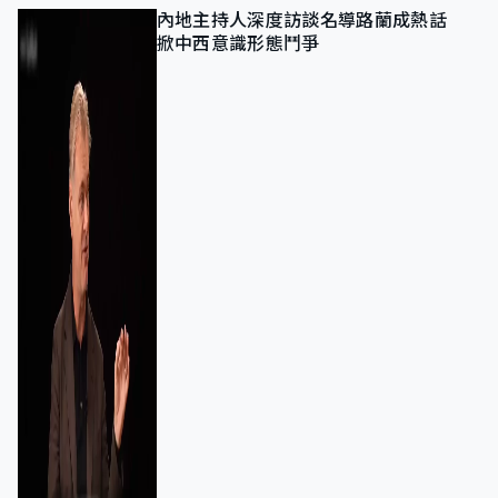
內地主持人深度訪談名導路蘭成熱話
掀中西意識形態鬥爭