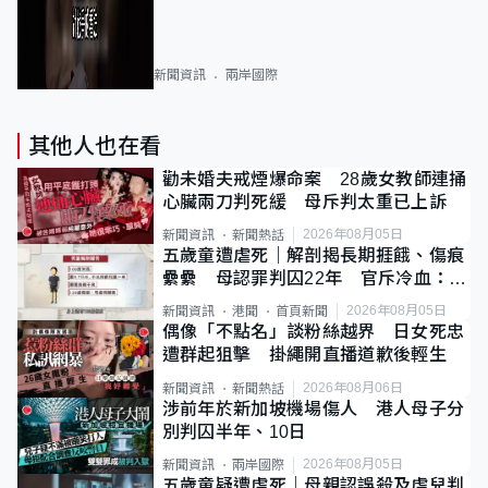
新聞資訊
兩岸國際
其他人也在看
勸未婚夫戒煙爆命案 28歲女教師連捅
心臟兩刀判死緩 母斥判太重已上訴
2026年08月05日
新聞資訊
新聞熱話
五歲童遭虐死｜解剖揭長期捱餓、傷痕
纍纍 母認罪判囚22年 官斥冷血：同
類案最惡劣
2026年08月05日
新聞資訊
港聞
首頁新聞
偶像「不點名」談粉絲越界 日女死忠
遭群起狙擊 掛繩開直播道歉後輕生
2026年08月06日
新聞資訊
新聞熱話
涉前年於新加坡機場傷人 港人母子分
別判囚半年、10日
2026年08月05日
新聞資訊
兩岸國際
五歲童疑遭虐死｜母親認誤殺及虐兒判