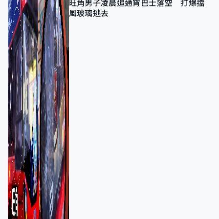
旺角男子凌晨追通宵巴士落空 打爆擋
風玻璃逃去