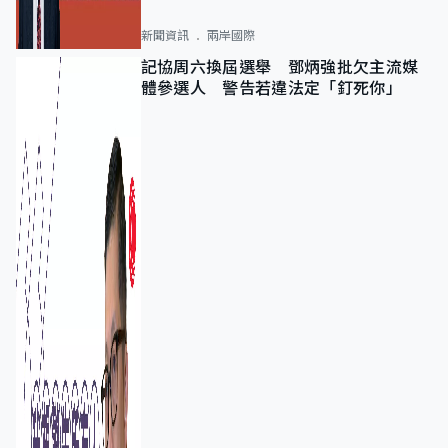
新聞資訊
兩岸國際
記協周六換屆選舉 鄧炳強批欠主流媒
體參選人 警告若違法定「釘死你」