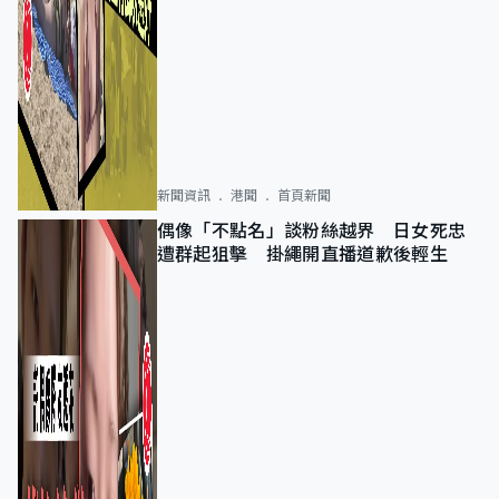
新聞資訊
港聞
首頁新聞
偶像「不點名」談粉絲越界 日女死忠
遭群起狙擊 掛繩開直播道歉後輕生