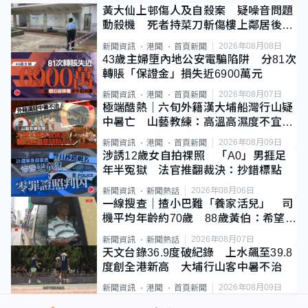
黃大仙上邨傷人及自殺案 疑噪音問題
動殺機 死者持菜刀斬傷樓上鄰居後墮
斃
2026年08月08日
新聞資訊
港聞
首頁新聞
43歲主婦墮內地公安電騙陷阱 分81次
轉賬「保證金」損失近6900萬元
2026年08月07日
新聞資訊
港聞
首頁新聞
極端酷熱｜六旬外籍漢大埔船灣行山疑
中暑亡 山藝教練：高溫高濕度不宜遠
足
2026年08月09日
新聞資訊
港聞
首頁新聞
涉誘12歲女自拍祼照 「A0」男捱足
年半冤獄 法官推翻裁決：抄錯標點
2026年08月06日
新聞資訊
新聞熱話
一線搜查｜揸小巴難「養家活兒」 司
機平均年齡約70歲 88歲黃伯：希望一
直揸落去
2026年08月07日
新聞資訊
新聞熱話
天文台錄36.9度破紀錄 上水飆至39.8
度創全港新高 大埔行山客中暑不治
2026年08月09日
新聞資訊
港聞
首頁新聞