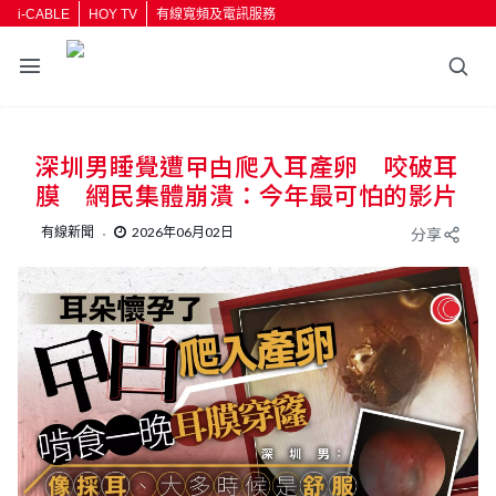
i-CABLE
HOY TV
有線寬頻及電訊服務
深圳男睡覺遭曱甴爬入耳產卵 咬破耳
膜 網民集體崩潰：今年最可怕的影片
有線新聞
2026年06月02日
分享