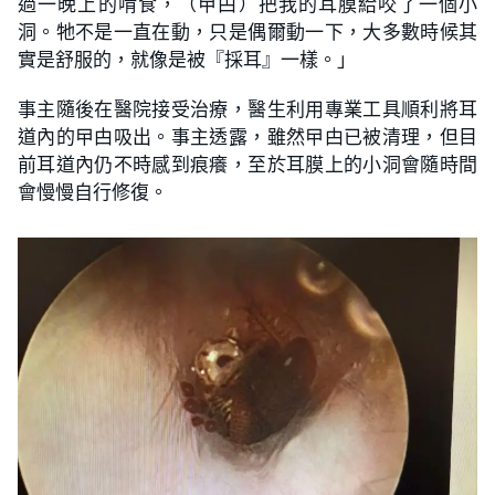
過一晚上的啃食，（曱甴）把我的耳膜給咬了一個小
洞。牠不是一直在動，只是偶爾動一下，大多數時候其
實是舒服的，就像是被『採耳』一樣。」
事主隨後在醫院接受治療，醫生利用專業工具順利將耳
道內的曱甴吸出。事主透露，雖然曱甴已被清理，但目
前耳道內仍不時感到痕癢，至於耳膜上的小洞會隨時間
會慢慢自行修復。