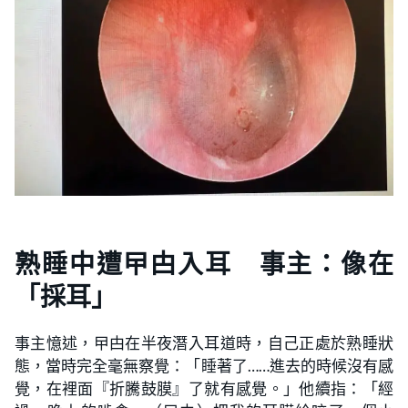
熟睡中遭曱甴入耳 事主：像在
「採耳」
事主憶述，曱甴在半夜潛入耳道時，自己正處於熟睡狀
態，當時完全毫無察覺：「睡著了……進去的時候沒有感
覺，在裡面『折騰鼓膜』了就有感覺。」他續指：「經