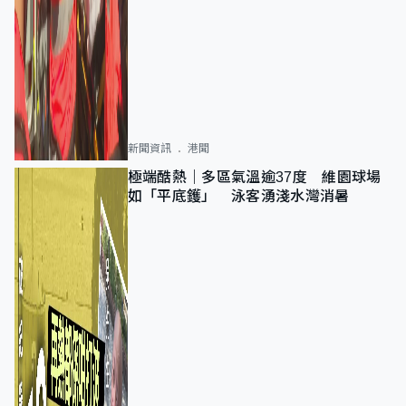
新聞資訊
港聞
極端酷熱｜多區氣溫逾37度 維園球場
如「平底鑊」 泳客湧淺水灣消暑