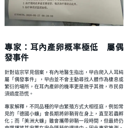
專家：耳內產卵概率極低 屬偶
發事件
針對這宗罕見個案，有內地醫生指出，曱甴爬入人耳純
屬「偶發事件」，曱甴並不會主動尋找人體作為棲息或
繁衍的場所，在耳內產卵的機率更是微乎其微，市民毋
須過度恐慌。
專家解釋，不同品種的曱甴繁殖方式大相徑庭，例如常
見的「德國小蠊」會長期將卵鞘背在身上，直至若蟲孵
化；而「美洲大蠊」雖會攜帶卵鞘一段時間，但最終仍
會選擇將其安置在安全隱蔽的環境中。因此專家推測，