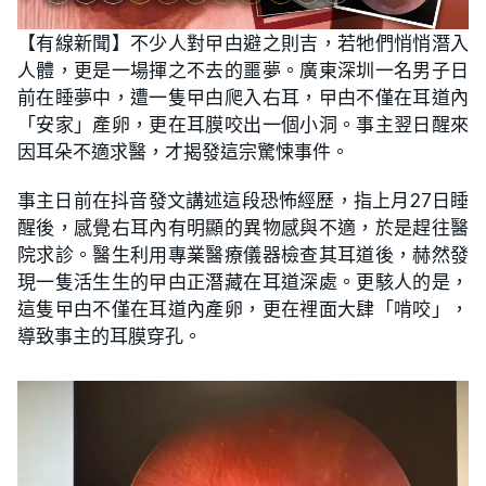
【有線新聞】不少人對曱甴避之則吉，若牠們悄悄潛入
人體，更是一場揮之不去的噩夢。廣東深圳一名男子日
前在睡夢中，遭一隻曱甴爬入右耳，曱甴不僅在耳道內
「安家」產卵，更在耳膜咬出一個小洞。事主翌日醒來
因耳朵不適求醫，才揭發這宗驚悚事件。
事主日前在抖音發文講述這段恐怖經歷，指上月27日睡
醒後，感覺右耳內有明顯的異物感與不適，於是趕往醫
院求診。醫生利用專業醫療儀器檢查其耳道後，赫然發
現一隻活生生的曱甴正潛藏在耳道深處。更駭人的是，
這隻曱甴不僅在耳道內產卵，更在裡面大肆「啃咬」，
導致事主的耳膜穿孔。