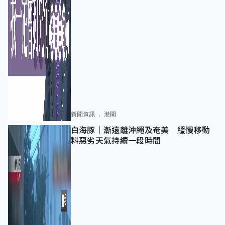
新聞資訊
港聞
白海豚｜漸遠離沖繩及奄美 緩慢移動
料惡劣天氣持續一段時間