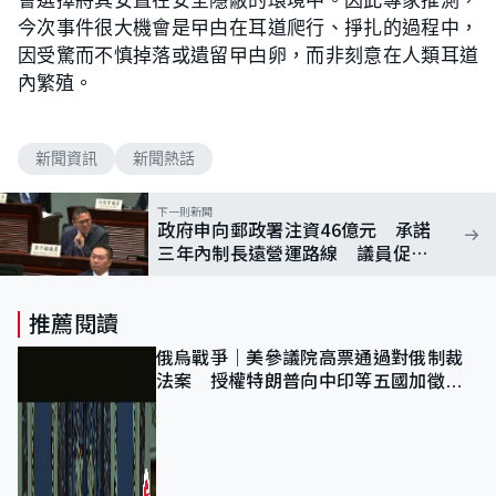
今次事件很大機會是曱甴在耳道爬行、掙扎的過程中，
因受驚而不慎掉落或遺留曱甴卵，而非刻意在人類耳道
內繁殖。
新聞資訊
新聞熱話
下一則新聞
政府申向郵政署注資46億元 承諾
三年內制長遠營運路線 議員促及
早改變
推薦閱讀
俄烏戰爭｜美參議院高票通過對俄制裁
法案 授權特朗普向中印等五國加徵
100%關稅