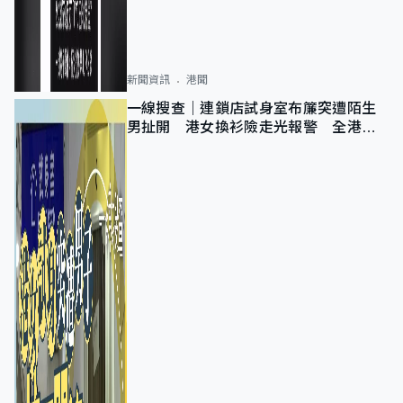
新聞資訊
港聞
一線搜查｜連鎖店試身室布簾突遭陌生
男扯開 港女換衫險走光報警 全港分
店急換實體門