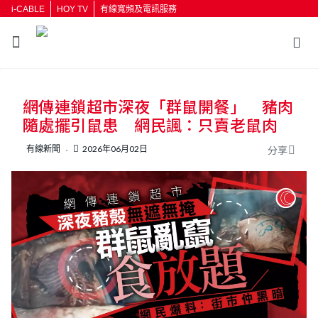
i-CABLE
HOY TV
有線寬頻及電訊服務
網傳連鎖超市深夜「群鼠開餐」 豬肉
隨處擺引鼠患 網民諷：只賣老鼠肉
有線新聞
2026年06月02日
分享