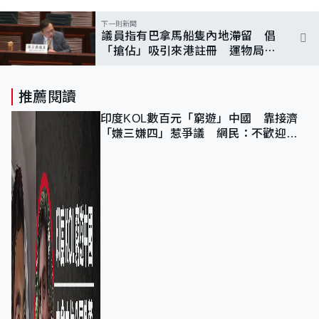
下一則新聞
議員指有巴拿馬船隻內地滯留 倡
「搶佔」吸引來港註冊 運物局：
追求質素
推薦閱讀
印度KOL數百元「窮遊」中國 靠接濟
「嫌三嫌四」惹爭議 網民：不歡迎劣
質旅客