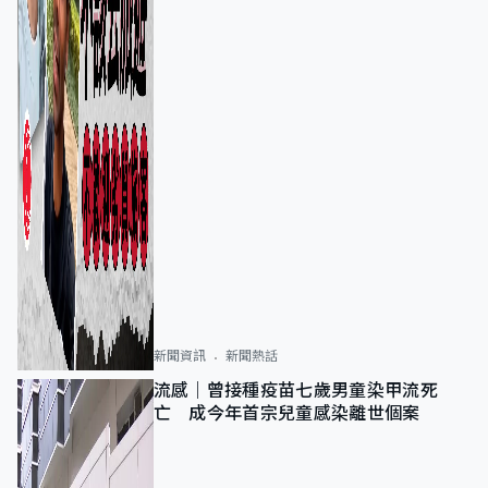
新聞資訊
新聞熱話
流感｜曾接種疫苗七歲男童染甲流死
亡 成今年首宗兒童感染離世個案