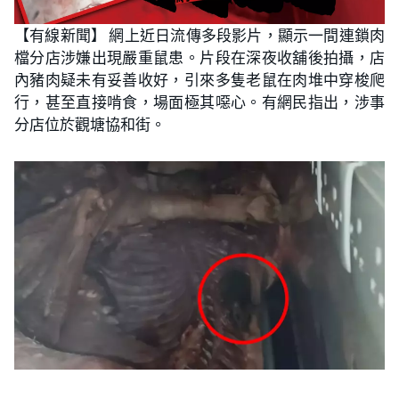
【有線新聞】 網上近日流傳多段影片，顯示一間連鎖肉
檔分店涉嫌出現嚴重鼠患。片段在深夜收舖後拍攝，店
內豬肉疑未有妥善收好，引來多隻老鼠在肉堆中穿梭爬
行，甚至直接啃食，場面極其噁心。有網民指出，涉事
分店位於觀塘協和街。