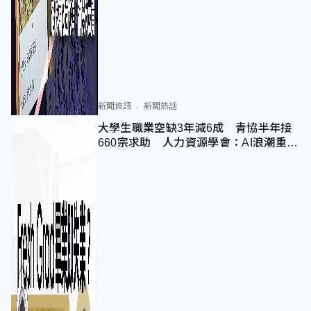
新聞資訊
新聞熱話
大學生職業空缺3年減6成 青協半年接
660宗求助 人力資源學會：AI浪潮重整
職位需求