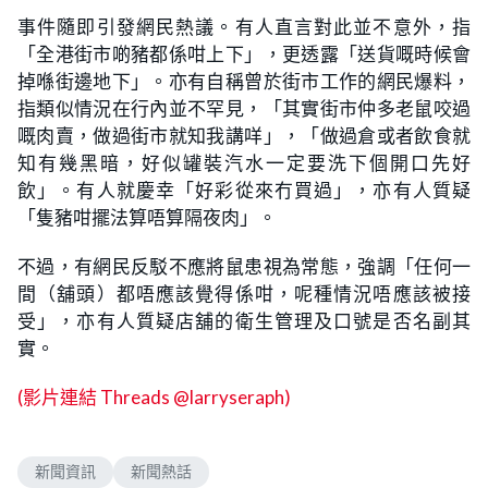
事件隨即引發網民熱議。有人直言對此並不意外，指
「全港街市啲豬都係咁上下」，更透露「送貨嘅時候會
掉喺街邊地下」。亦有自稱曾於街市工作的網民爆料，
指類似情況在行內並不罕見，「其實街市仲多老鼠咬過
嘅肉賣，做過街市就知我講咩」，「做過倉或者飲食就
知有幾黑暗，好似罐裝汽水一定要洗下個開口先好
飲」。有人就慶幸「好彩從來冇買過」，亦有人質疑
「隻豬咁擺法算唔算隔夜肉」。
不過，有網民反駁不應將鼠患視為常態，強調「任何一
間（舖頭）都唔應該覺得係咁，呢種情況唔應該被接
受」，亦有人質疑店舖的衛生管理及口號是否名副其
實。
(影片連結 Threads @larryseraph)
新聞資訊
新聞熱話