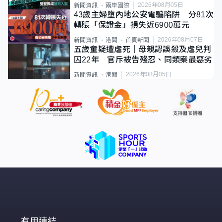
2026年08月05日
新聞資訊
兩岸國際
43歲主婦墮內地公安電騙陷阱 分81次
轉賬「保證金」損失近6900萬元
2026年08月07日
新聞資訊
港聞
首頁新聞
五歲童疑遭虐死｜母親認誤殺及虐兒判
囚22年 官斥被告殘忍、同類案最惡劣
2026年08月05日
新聞資訊
港聞
有用連結