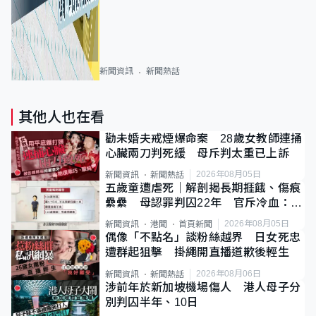
新聞資訊
新聞熱話
其他人也在看
勸未婚夫戒煙爆命案 28歲女教師連捅
心臟兩刀判死緩 母斥判太重已上訴
2026年08月05日
新聞資訊
新聞熱話
五歲童遭虐死｜解剖揭長期捱餓、傷痕
纍纍 母認罪判囚22年 官斥冷血：同
類案最惡劣
2026年08月05日
新聞資訊
港聞
首頁新聞
偶像「不點名」談粉絲越界 日女死忠
遭群起狙擊 掛繩開直播道歉後輕生
2026年08月06日
新聞資訊
新聞熱話
涉前年於新加坡機場傷人 港人母子分
別判囚半年、10日