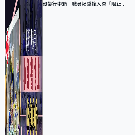
沒帶行李箱 職員揭重複入會「阻止唔
到」