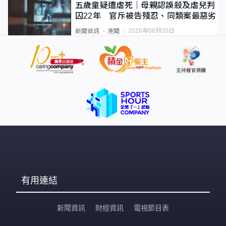
五歲童疑遭虐死｜母親認誤殺及虐兒判
囚22年 官斥被告殘忍、同類案最惡劣
2026年08月05日
新聞資訊
港聞
有用連結
新聞資訊
財經資訊
電視節目表