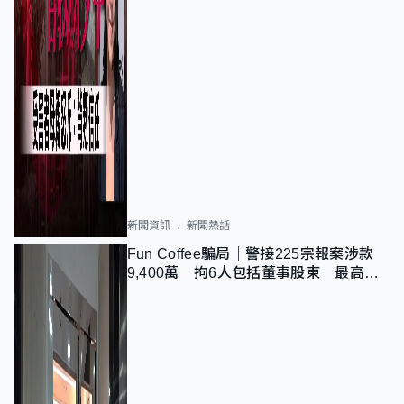
新聞資訊
新聞熱話
Fun Coffee騙局｜警接225宗報案涉款
9,400萬 拘6人包括董事股東 最高金
額一宗涉近千萬