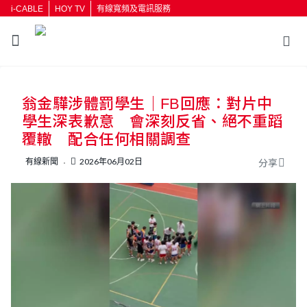
i-CABLE
HOY TV
有線寬頻及電訊服務
返回
翁金驊涉體罰學生｜FB回應：對片中
按輸入鍵開始搜尋
學生深表歉意 會深刻反省、絕不重蹈
覆轍 配合任何相關調查
有線新聞
2026年06月02日
分享