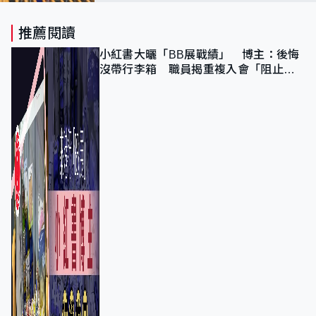
判商服務、會繼續調查
推薦閱讀
小紅書大曬「BB展戰績」 博主：後悔
沒帶行李箱 職員揭重複入會「阻止唔
到」