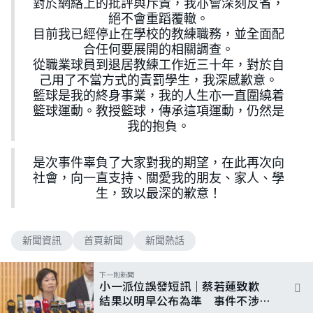
對於網絡上的批評與斥責，我亦會深刻反省，
絕不會重蹈覆轍。
目前我已經停止在學校的教練職務，並全面配
合任何要展開的相關調查。
從職業球員到退居教練工作近三十年，對於自
己用了不當方式的責罰學生，我深感歉意。
籃球是我的終身事業，我的人生亦一直圍繞着
籃球運動。教授籃球，傳承這項運動，仍然是
我的抱負。
是次事件辜負了大家對我的期望，在此再次向
社會，向一直支持、關愛我的朋友、家人、學
生，致以最深的歉意！
新聞資訊
首頁新聞
新聞熱話
下一則新聞
小一派位誤發短訊｜蔡若蓮致歉
結果以明早公布為準 事件不涉外