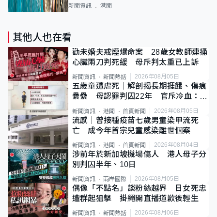
新聞資訊
港聞
其他人也在看
勸未婚夫戒煙爆命案 28歲女教師連捅
心臟兩刀判死緩 母斥判太重已上訴
2026年08月05日
新聞資訊
新聞熱話
五歲童遭虐死｜解剖揭長期捱餓、傷痕
纍纍 母認罪判囚22年 官斥冷血：同
類案最惡劣
2026年08月05日
新聞資訊
港聞
首頁新聞
流感｜曾接種疫苗七歲男童染甲流死
亡 成今年首宗兒童感染離世個案
2026年08月04日
新聞資訊
港聞
首頁新聞
涉前年於新加坡機場傷人 港人母子分
別判囚半年、10日
2026年08月05日
新聞資訊
兩岸國際
偶像「不點名」談粉絲越界 日女死忠
遭群起狙擊 掛繩開直播道歉後輕生
2026年08月06日
新聞資訊
新聞熱話