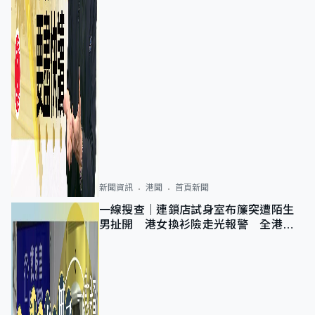
新聞資訊
港聞
首頁新聞
一線搜查｜連鎖店試身室布簾突遭陌生
男扯開 港女換衫險走光報警 全港分
店急換實體門