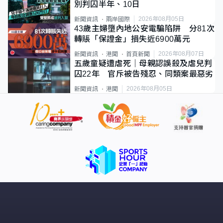
別判囚半年、10日
2026年08月05日
新聞資訊
兩岸國際
43歲主婦墮內地公安電騙陷阱 分81次
轉賬「保證金」損失近6900萬元
2026年08月07日
新聞資訊
港聞
首頁新聞
五歲童疑遭虐死｜母親認誤殺及虐兒判
囚22年 官斥被告殘忍、同類案最惡劣
2026年08月05日
新聞資訊
港聞