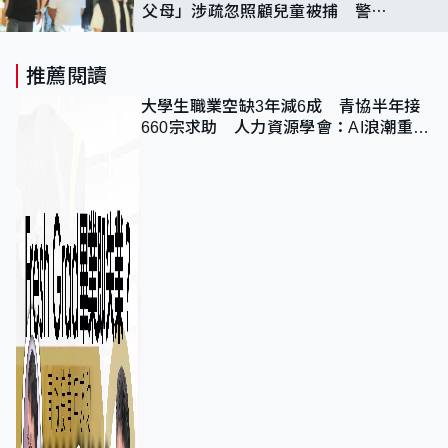
父母」涉疏忽照顧兒童被捕 警押
解男子到翠雅山房調查
推薦閱讀
大學生職業空缺3年減6成 青協半年接
660宗求助 人力資源學會：AI浪潮重整
職位需求