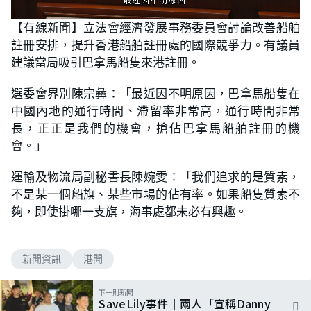
L
U
o
n
【有線新聞】立法會經濟發展事務委員會討論改善船舶
a
m
d
u
註冊安排，提升香港船舶註冊處的國際競爭力。有議員
e
t
d
e
:
建議當局吸引巴拿馬船隻來港註冊。
6
9
.
選委會界別陳宗彝：「最近因不明原因，巴拿馬船隻在
2
3
中國內地的通行時間、滯留率非常高，通行時間非常
%
長，正正是我們的機會，搶佔巴拿馬船舶註冊的機
會。」
運輸及物流局副秘書長陳婉雯：「我們追求的是質素，
不是某一個船旗、某些市場的佔有率。如果船隻質素不
夠，即使掛哪一支旗，海事處都未必有興趣。
新聞資訊
港聞
下一則新聞
SaveLily事件｜兩人「宣稱Danny