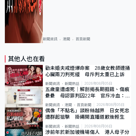
新聞資訊
港聞
首頁新聞
其他人也在看
勸未婚夫戒煙爆命案 28歲女教師連捅
心臟兩刀判死緩 母斥判太重已上訴
2026年08月05日
新聞資訊
新聞熱話
五歲童遭虐死｜解剖揭長期捱餓、傷痕
纍纍 母認罪判囚22年 官斥冷血：同
類案最惡劣
2026年08月05日
新聞資訊
港聞
首頁新聞
偶像「不點名」談粉絲越界 日女死忠
遭群起狙擊 掛繩開直播道歉後輕生
2026年08月06日
新聞資訊
新聞熱話
涉前年於新加坡機場傷人 港人母子分