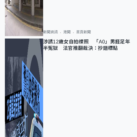
新聞資訊
港聞
首頁新聞
涉誘12歲女自拍祼照 「A0」男捱足年
半冤獄 法官推翻裁決：抄錯標點