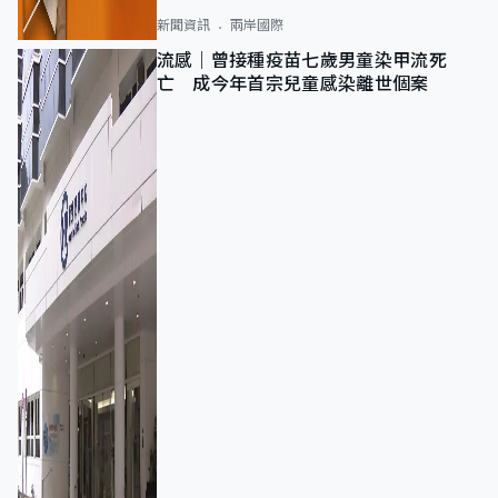
新聞資訊
兩岸國際
流感｜曾接種疫苗七歲男童染甲流死
亡 成今年首宗兒童感染離世個案