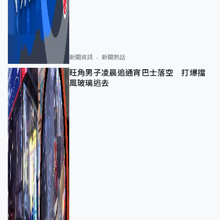
新聞資訊
新聞熱話
旺角男子凌晨追通宵巴士落空 打爆擋
風玻璃逃去