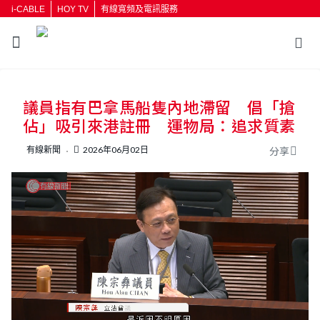
i-CABLE
HOY TV
有線寬頻及電訊服務
返回
議員指有巴拿馬船隻內地滯留 倡「搶
按輸入鍵開始搜尋
佔」吸引來港註冊 運物局：追求質素
有線新聞
2026年06月02日
分享