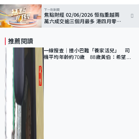
下一則新聞
焦點財經 02/06/2026 恒指重越兩
萬六成交逾三個月最多 港四月零售
銷貨值按年升8.6%遜預期
推薦閱讀
一線搜查｜揸小巴難「養家活兒」 司
機平均年齡約70歲 88歲黃伯：希望一
直揸落去