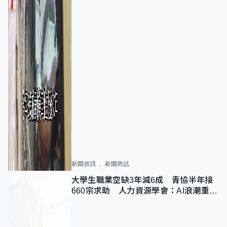
新聞資訊
新聞熱話
大學生職業空缺3年減6成 青協半年接
660宗求助 人力資源學會：AI浪潮重整
職位需求