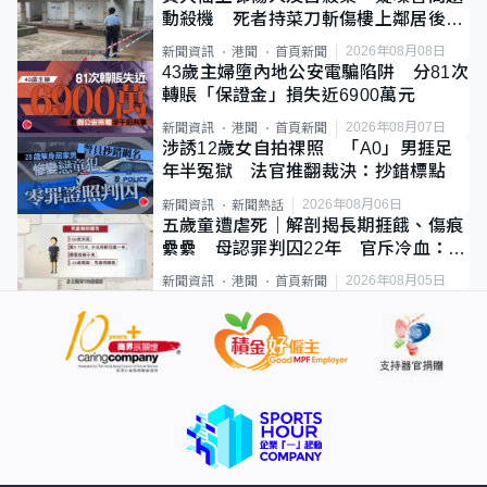
動殺機 死者持菜刀斬傷樓上鄰居後墮
斃
2026年08月08日
新聞資訊
港聞
首頁新聞
43歲主婦墮內地公安電騙陷阱 分81次
轉賬「保證金」損失近6900萬元
2026年08月07日
新聞資訊
港聞
首頁新聞
涉誘12歲女自拍祼照 「A0」男捱足
年半冤獄 法官推翻裁決：抄錯標點
2026年08月06日
新聞資訊
新聞熱話
五歲童遭虐死｜解剖揭長期捱餓、傷痕
纍纍 母認罪判囚22年 官斥冷血：同
類案最惡劣
2026年08月05日
新聞資訊
港聞
首頁新聞