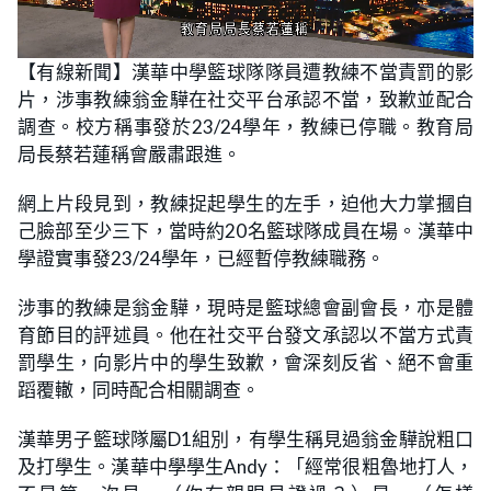
L
U
o
n
【有線新聞】漢華中學籃球隊隊員遭教練不當責罰的影
a
m
d
u
片，涉事教練翁金驊在社交平台承認不當，致歉並配合
e
t
d
e
:
調查。校方稱事發於23/24學年，教練已停職。教育局
2
4
局長蔡若蓮稱會嚴肅跟進。
.
5
9
網上片段見到，教練捉起學生的左手，迫他大力掌摑自
%
己臉部至少三下，當時約20名籃球隊成員在場。漢華中
學證實事發23/24學年，已經暫停教練職務。
涉事的教練是翁金驊，現時是籃球總會副會長，亦是體
育節目的評述員。他在社交平台發文承認以不當方式責
罰學生，向影片中的學生致歉，會深刻反省、絕不會重
蹈覆轍，同時配合相關調查。
漢華男子籃球隊屬D1組別，有學生稱見過翁金驊說粗口
及打學生。漢華中學學生Andy：「經常很粗魯地打人，