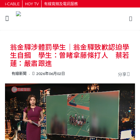
i-CABLE
HOY TV
有線寬頻及電訊服務
返回
翁金驊涉體罰學生｜翁金驊致歉認迫學
按輸入鍵開始搜尋
生自摑 學生：曾睹拿藤條打人 蔡若
蓮：嚴肅跟進
有線新聞
2026年06月02日
分享