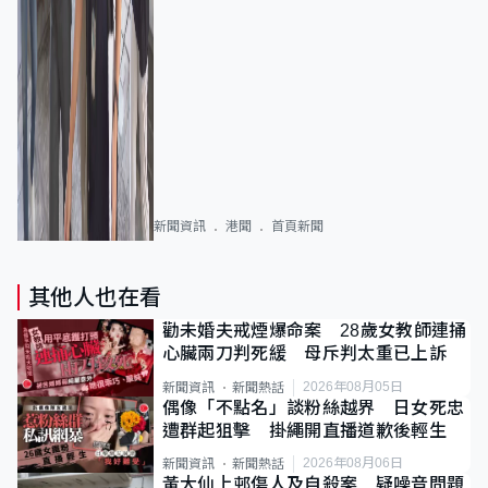
新聞資訊
港聞
首頁新聞
其他人也在看
勸未婚夫戒煙爆命案 28歲女教師連捅
心臟兩刀判死緩 母斥判太重已上訴
2026年08月05日
新聞資訊
新聞熱話
偶像「不點名」談粉絲越界 日女死忠
遭群起狙擊 掛繩開直播道歉後輕生
2026年08月06日
新聞資訊
新聞熱話
黃大仙上邨傷人及自殺案 疑噪音問題