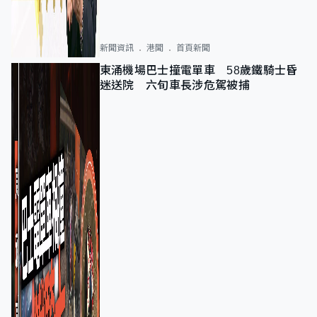
新聞資訊
港聞
首頁新聞
東涌機場巴士撞電單車 58歲鐵騎士昏
迷送院 六旬車長涉危駕被捕