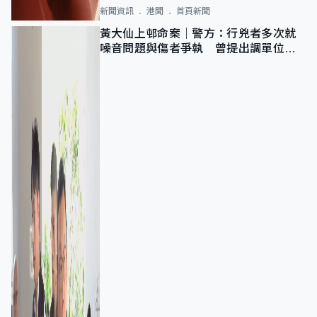
新聞資訊
港聞
首頁新聞
黃大仙上邨命案｜警方：行兇者多次就
噪音問題與傷者爭執 曾提出調單位已
獲批