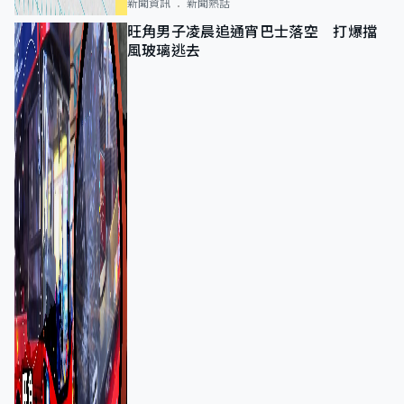
新聞資訊
新聞熱話
旺角男子凌晨追通宵巴士落空 打爆擋
風玻璃逃去