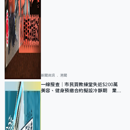
新聞資訊
港聞
一線搜查｜市民買教練堂失近$200萬
美容、健身預繳合約擬設冷靜期 業界
憂退款計法對商戶不公