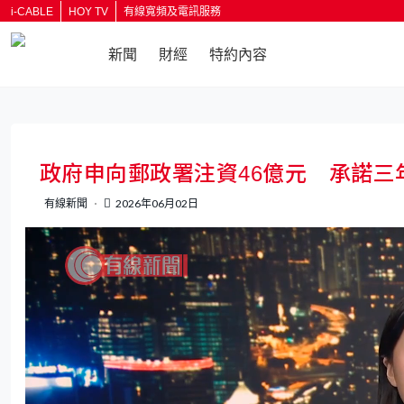
i-CABLE
HOY TV
有線寬頻及電訊服務
新聞
財經
特約內容
返回
政府申向郵政署注資46億元 承諾
有線新聞
2026年06月02日