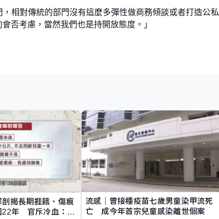
門，相對傳統的部門沒有這麼多彈性做商務傾談或者打造公
向會否考慮，當然我們也是持開放態度。」
流感｜曾接種疫苗七歲男童染甲流死
解剖揭長期捱餓、傷痕
亡 成今年首宗兒童感染離世個案
22年 官斥冷血：同