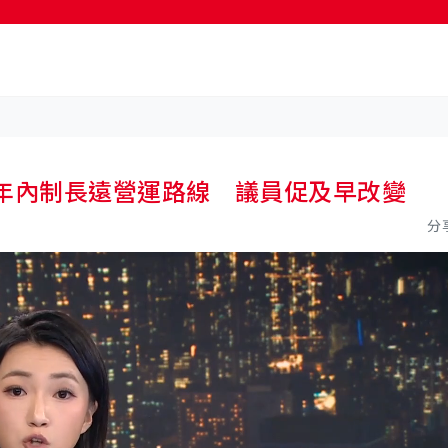
按輸入鍵開始搜尋
三年內制長遠營運路線 議員促及早改變
分