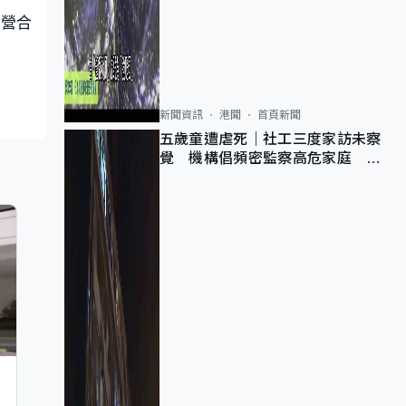
私營合
新聞資訊
港聞
首頁新聞
五歲童遭虐死｜社工三度家訪未察
覺 機構倡頻密監察高危家庭 管
浩鳴籲加強跨部門協作