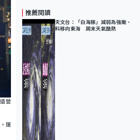
推薦閱讀
天文台：「白海豚」減弱為強颱、
料移向東海 周末天氣酷熱
長遠營
告。運