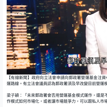
L
U
o
n
【有線新聞】政府向立法會申請向郵政署營運基金注資
a
m
d
u
e
t
運路線。有立法會議員認為郵政署須及早改變目前營運
d
e
:
4
6
.
梁子穎：「未來郵政署會否用營運基金模式運作，還是
8
8
作模式如何市場化，或者讓市場競爭力，可以跟私人市
%