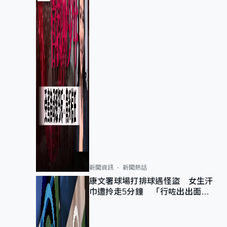
新聞資訊
新聞熱話
康文署球場打排球遇怪盜 女生汗
巾遭拎走5分鐘 「行咗出出面唔
知做乜」