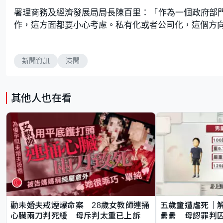
署理商務及經濟發展局局長陳百里：「作為一個政府部
作，這方面都要小心考慮。私有化或者公司化，這個方
新聞資訊
港聞
其他人也在看
勸未婚夫戒煙爆命案 28歲女教師連捅
五歲童遭虐死｜
心臟兩刀判死緩 母斥判太重已上訴
纍纍 母認罪判囚