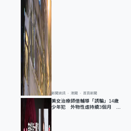
新聞資訊
港聞
首頁新聞
美女治療師借輔導「誘騙」14歲
少年犯 外物性虐持續3個月 受
害者母：要保護其他人