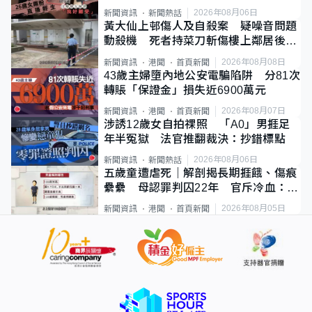
2026年08月06日
新聞資訊
新聞熱話
黃大仙上邨傷人及自殺案 疑噪音問題
動殺機 死者持菜刀斬傷樓上鄰居後墮
斃
2026年08月08日
新聞資訊
港聞
首頁新聞
43歲主婦墮內地公安電騙陷阱 分81次
轉賬「保證金」損失近6900萬元
2026年08月07日
新聞資訊
港聞
首頁新聞
涉誘12歲女自拍祼照 「A0」男捱足
年半冤獄 法官推翻裁決：抄錯標點
2026年08月06日
新聞資訊
新聞熱話
五歲童遭虐死｜解剖揭長期捱餓、傷痕
纍纍 母認罪判囚22年 官斥冷血：同
類案最惡劣
2026年08月05日
新聞資訊
港聞
首頁新聞