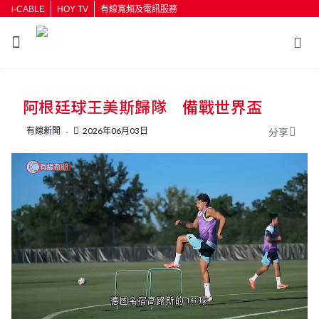
i-CABLE
HOY TV
有線寬頻及電訊服務
返回
阿根廷球王美斯歸隊 備戰世界盃
按輸入鍵開始搜尋
有線新聞
2026年06月03日
分享
L
U
o