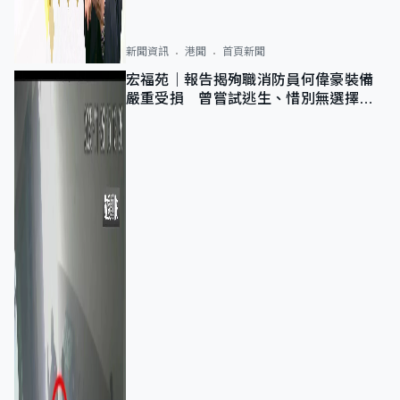
新聞資訊
港聞
首頁新聞
宏福苑｜報告揭殉職消防員何偉豪裝備
嚴重受損 曾嘗試逃生、惜別無選擇下
棄裝備墮樓