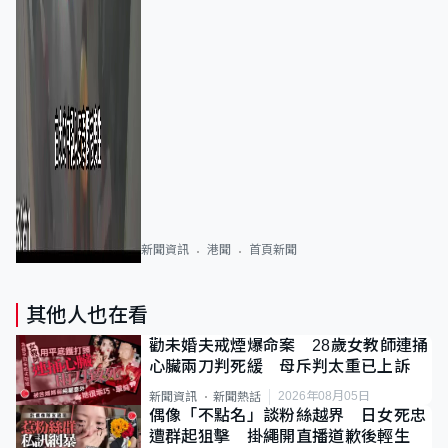
新聞資訊
港聞
首頁新聞
其他人也在看
勸未婚夫戒煙爆命案 28歲女教師連捅
心臟兩刀判死緩 母斥判太重已上訴
2026年08月05日
新聞資訊
新聞熱話
偶像「不點名」談粉絲越界 日女死忠
遭群起狙擊 掛繩開直播道歉後輕生