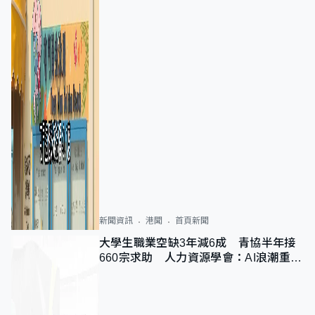
新聞資訊
港聞
首頁新聞
大學生職業空缺3年減6成 青協半年接
660宗求助 人力資源學會：AI浪潮重整
職位需求