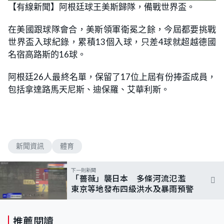
n
【有線新聞】阿根廷球王美斯歸隊，備戰世界盃。
a
m
d
u
e
t
d
e
在美國跟球隊會合，美斯領軍衛冕之餘，今屆都要挑戰
:
8
世界盃入球紀錄，累積13個入球，只差4球就超越德國
1
.
名宿高路斯的16球。
8
2
%
阿根廷26人最終名單，保留了17位上屆有份捧盃成員，
包括拿達路馬天尼斯、迪保羅、艾華利斯。
新聞資訊
體育
下一則新聞
「薔薇」襲日本 多條河流氾濫
東京等地發布四級洪水及暴雨預警
推薦閱讀