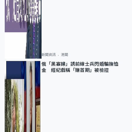
新聞資訊
港聞
俄「黑寡婦」誘前線士兵閃婚騙撫恤
金 經紀戲稱「賺首期」被檢控