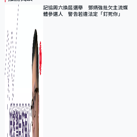
記協周六換屆選舉 鄧炳強批欠主流媒
體參選人 警告若違法定「釘死你」