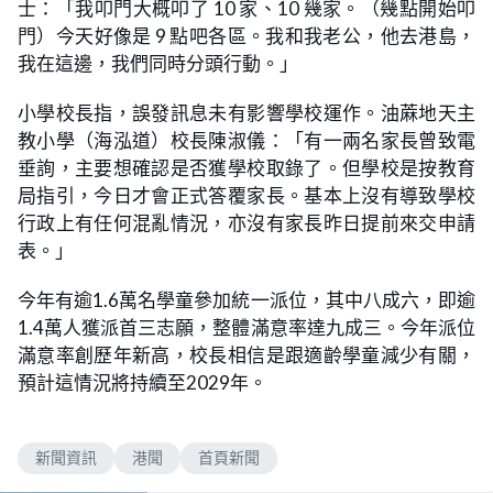
士：「我叩門大概叩了 10 家、10 幾家。（幾點開始叩
門）今天好像是 9 點吧各區。我和我老公，他去港島，
我在這邊，我們同時分頭行動。」
小學校長指，誤發訊息未有影響學校運作。油蔴地天主
教小學（海泓道）校長陳淑儀：「有一兩名家長曾致電
垂詢，主要想確認是否獲學校取錄了。但學校是按教育
局指引，今日才會正式答覆家長。基本上沒有導致學校
行政上有任何混亂情況，亦沒有家長昨日提前來交申請
表。」
今年有逾1.6萬名學童參加統一派位，其中八成六，即逾
1.4萬人獲派首三志願，整體滿意率達九成三。今年派位
滿意率創歷年新高，校長相信是跟適齡學童減少有關，
預計這情況將持續至2029年。
新聞資訊
港聞
首頁新聞