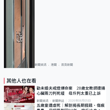
新聞資訊
港聞
首頁新聞
其他人也在看
勸未婚夫戒煙爆命案 28歲女教師連捅
心臟兩刀判死緩 母斥判太重已上訴
2026年08月05日
新聞資訊
新聞熱話
五歲童遭虐死｜解剖揭長期捱餓、傷痕