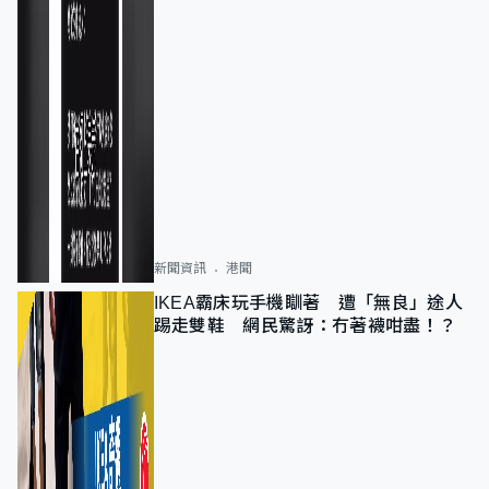
新聞資訊
港聞
IKEA霸床玩手機瞓著 遭「無良」途人
踢走雙鞋 網民驚訝：冇著襪咁盡！？