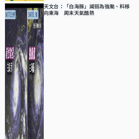
天文台：「白海豚」減弱為強颱、料移
向東海 周末天氣酷熱