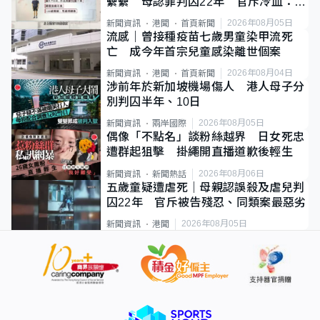
纍纍 母認罪判囚22年 官斥冷血：同
類案最惡劣
2026年08月05日
新聞資訊
港聞
首頁新聞
流感｜曾接種疫苗七歲男童染甲流死
亡 成今年首宗兒童感染離世個案
2026年08月04日
新聞資訊
港聞
首頁新聞
涉前年於新加坡機場傷人 港人母子分
別判囚半年、10日
2026年08月05日
新聞資訊
兩岸國際
偶像「不點名」談粉絲越界 日女死忠
遭群起狙擊 掛繩開直播道歉後輕生
2026年08月06日
新聞資訊
新聞熱話
五歲童疑遭虐死｜母親認誤殺及虐兒判
囚22年 官斥被告殘忍、同類案最惡劣
2026年08月05日
新聞資訊
港聞