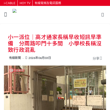
i-CABLE
HOY TV
有線寬頻及電訊服務
返回
小一派位｜高才通家長稱早收短訊早準
按輸入鍵開始搜尋
備 分兩路叩門十多間 小學校長稱沒
致行政混亂
有線新聞
2026年06月03日
分享