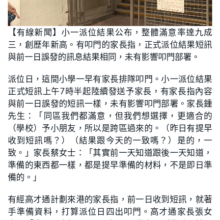
L
U
o
n
【有線新聞】小一派位結果公布，整體滿意率達九成
a
m
d
u
三，創歷年新高。有叩門的家長指，正式派位結果短訊
e
t
d
e
:
與前一日誤發的訊息結果相同，未有影響叩門部署。
2
3
.
派位日，這間小學一早有家長排隊叩門。小一派位結果
2
6
正式短訊上午7時半起陸續發送予家長，有家長指內容
%
與前一日誤發的短訊一樣，未有影響叩門部署。家長鍾
先生：「同區我們都滿意，但我們想選擇，更適合的
（學校）予小朋友，所以是跨區過來的。（昨日有提早
收到短訊嗎？）（結果跟今天的一致嗎？）是的，一
致。」家長蔡女士：「其實前一天知道跟後一天知道，
準備的東西都一樣，都是提早準備的材料，不是即日準
備的。」
有經高才通計劃來港的家長指，前一日收到短訊，就著
手準備資料，打算派位日四出叩門。高才通家長張女