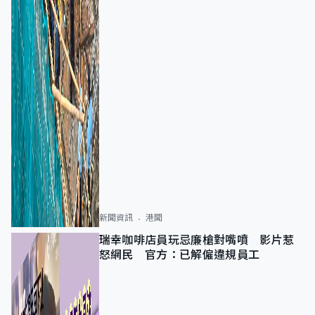
新聞資訊
港聞
瑞幸咖啡店員玩忌廉槍對嘴噴 影片惹
怒網民 官方：已解僱違規員工