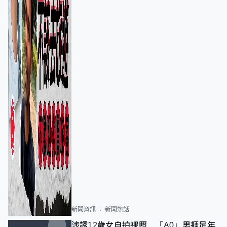
新聞資訊
新聞熱話
涉誘12歲女自拍祼照 「A0」男捱足年