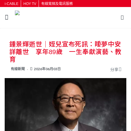
i-CABLE
HOY TV
有線寬頻及電訊服務
返回
鍾景輝逝世｜姪兒宣布死訊：睡夢中安
按輸入鍵開始搜尋
詳離世 享年89歲 一生奉獻演藝、教
育
有線新聞
2026年06月03日
分享