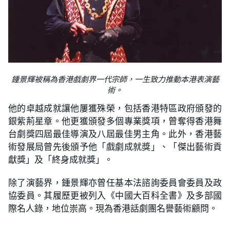
鍾景輝被稱為香港戲劇界一代宗師，一生致力推動本港表演藝
術。
他的卓越成就讓他屢獲殊榮，包括香港特區政府頒發的
銀紫荊星章。他更獲頒發多個專業獎項，曾奪得香港舞
台劇獎四屆最佳導演及八屆最佳男主角。此外，香港藝
術發展局曾先後頒予他「戲劇成就獎」、「傑出藝術貢
獻獎」及「終身成就獎」。
除了演藝界，鍾景輝亦曾任基本法諮詢委員會委員及政
協委員。其履歷更被列入《中國大百科全書》及多部國
際名人錄，地位崇高。現為香港話劇團名譽藝術顧問。