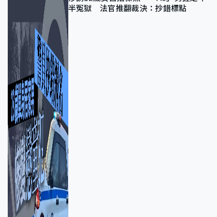
半冤獄 法官推翻裁決：抄錯標點