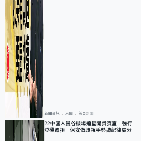
新聞資訊
港聞
首頁新聞
22中國人曼谷機場追星闖貴賓室 強行
登機遭拒 保安做歧視手勢遭紀律處分