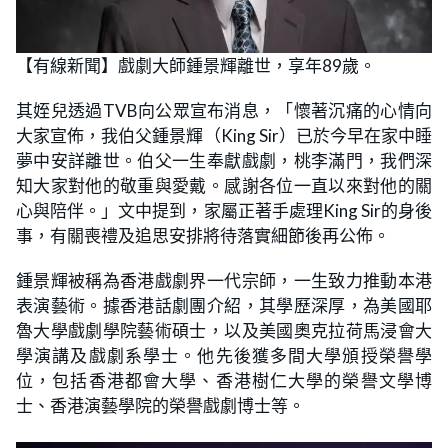
【有線新聞】戲劇大師鍾景輝離世，享年89歲。
其姪兒透過TVB向公眾宣布消息，「懷著沉痛的心情向
大家宣佈，我伯父鍾景輝（King Sir）已於今早在家中睡
夢中安詳離世。伯父一生奉獻戲劇，桃李滿門，我們深
知大家對他的敬重與愛戴。感謝各位一直以來對他的關
心與陪伴。」文中提到，家屬正著手處理King Sir的身後
事，有關喪禮及追思安排將待落實細節後再公佈。
鍾景輝被稱為香港戲劇界一代宗師，一生致力推動本港
表演藝術。據香港話劇團介紹，其學歷深厚，為美國耶
魯大學戲劇學院藝術碩士，以及美國奧克拉荷馬浸會大
學演講及戲劇系學士。他先後獲多間大學頒授榮譽學
位，包括香港都會大學、香港樹仁大學的榮譽文學博
士、香港演藝學院的榮譽戲劇博士等。