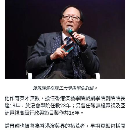
鍾景輝曾在理工大學與學生對談。
他作育英才無數，擔任香港演藝學院戲劇學院創院院長
達18年，於浸會學院任教23年；另曾任職無綫電視及亞
洲電視高級行政與節目製作共16年。
鍾景輝也被譽為香港演藝界的拓荒者，早期貢獻包括開