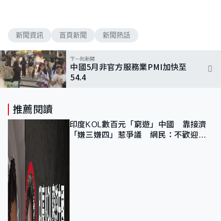
新聞資訊
首頁新聞
新聞熱話
下一則新聞
中國5月非官方服務業PMI加快至
54.4
推薦閱讀
印度KOL數百元「窮遊」中國 靠接濟
「嫌三嫌四」惹爭議 網民：不歡迎劣
質旅客