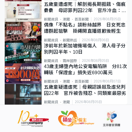
五歲童遭虐死｜解剖揭長期捱餓、傷痕
纍纍 母認罪判囚22年 官斥冷血：同
類案最惡劣
2026年08月05日
新聞資訊
港聞
首頁新聞
偶像「不點名」談粉絲越界 日女死忠
遭群起狙擊 掛繩開直播道歉後輕生
2026年08月06日
新聞資訊
新聞熱話
涉前年於新加坡機場傷人 港人母子分
別判囚半年、10日
2026年08月05日
新聞資訊
兩岸國際
43歲主婦墮內地公安電騙陷阱 分81次
轉賬「保證金」損失近6900萬元
2026年08月07日
新聞資訊
港聞
首頁新聞
五歲童疑遭虐死｜母親認誤殺及虐兒判
囚22年 官斥被告殘忍、同類案最惡劣
2026年08月05日
新聞資訊
港聞