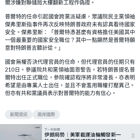
爾涉嫌對聯儲局大樓翻新工程作偽證。
普爾特的任命引起國會跨黨派疑慮，眾議院民主黨領袖
傑弗里斯指事件再次反映特朗普政府未有認真看待國家
安全。傑弗里斯：「普爾特憑甚麼有資格擔任美國其中
一個最重要的國家安全職位？其中一點顯然是普爾特願
意對特朗普言聽計從。」
國會無權否決代理官員的任命，但代理官員的任期只有
210日。參議院共和黨領袖圖恩警告，若特朗普提名普
爾特出任正式職位，參院確認程序將非常漫長，亦表明
希望是由專業人士出任，並且不會濫用職權打壓異己。
但亦有共和黨議員表示對普爾特的能力有信心。
新聞資訊
兩岸國際
下一則新聞
伊朗局勢｜美軍截運油輪觸發新一