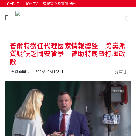
i-CABLE
HOY TV
有線寬頻及電訊服務
返回
普爾特獲任代理國家情報總監 跨黨派
按輸入鍵開始搜尋
質疑缺乏國安背景 曾助特朗普打壓政
敵
有線新聞
2026年06月03日
分享