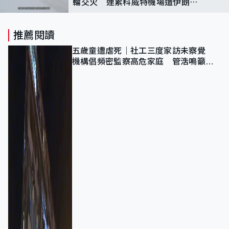
輪交火 連累科威特機場遭伊朗炮
火擊中
推薦閱讀
五歲童遭虐死｜社工三度家訪未察覺
機構倡頻密監察高危家庭 管浩鳴籲加
強跨部門協作