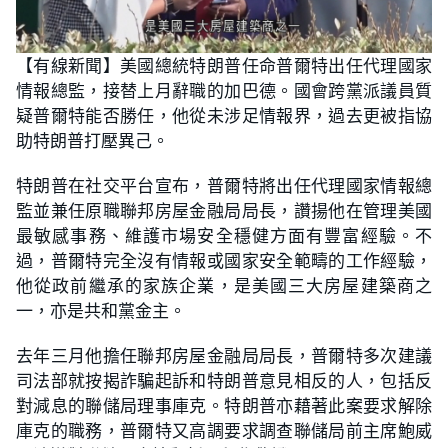
【有線新聞】美國總統特朗普任命普爾特出任代理國家
情報總監，接替上月辭職的加巴德。國會跨黨派議員質
疑普爾特能否勝任，他從未涉足情報界，過去更被指協
助特朗普打壓異己。
特朗普在社交平台宣布，普爾特將出任代理國家情報總
監並兼任原職聯邦房屋金融局局長，讚揚他在管理美國
最敏感事務、維護市場安全穩健方面有豐富經驗。不
過，普爾特完全沒有情報或國家安全範疇的工作經驗，
他從政前繼承的家族企業，是美國三大房屋建築商之
一，亦是共和黨金主。
去年三月他擔任聯邦房屋金融局局長，普爾特多次建議
司法部就按揭詐騙起訴和特朗普意見相反的人，包括反
對減息的聯儲局理事庫克。特朗普亦藉著此案要求解除
庫克的職務，普爾特又高調要求調查聯儲局前主席鮑威