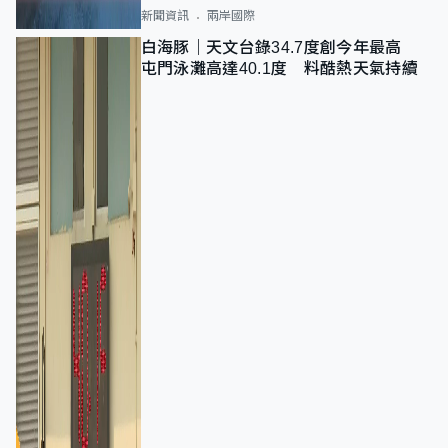
新聞資訊
兩岸國際
白海豚｜天文台錄34.7度創今年最高
屯門泳灘高達40.1度 料酷熱天氣持續