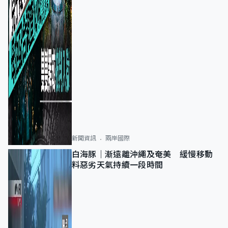
新聞資訊
兩岸國際
白海豚｜漸遠離沖繩及奄美 緩慢移動
料惡劣天氣持續一段時間