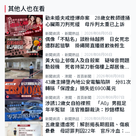
其他人也在看
勸未婚夫戒煙爆命案 28歲女教師連捅
心臟兩刀判死緩 母斥判太重已上訴
2026年08月05日
新聞資訊
新聞熱話
偶像「不點名」談粉絲越界 日女死忠
遭群起狙擊 掛繩開直播道歉後輕生
2026年08月06日
新聞資訊
新聞熱話
黃大仙上邨傷人及自殺案 疑噪音問題
動殺機 死者持菜刀斬傷樓上鄰居後墮
斃
2026年08月08日
新聞資訊
港聞
首頁新聞
43歲主婦墮內地公安電騙陷阱 分81次
轉賬「保證金」損失近6900萬元
2026年08月07日
新聞資訊
港聞
首頁新聞
涉誘12歲女自拍祼照 「A0」男捱足
年半冤獄 法官推翻裁決：抄錯標點
2026年08月06日
新聞資訊
新聞熱話
五歲童遭虐死｜解剖揭長期捱餓、傷痕
纍纍 母認罪判囚22年 官斥冷血：同