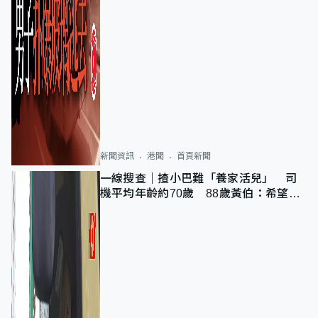
新聞資訊
港聞
首頁新聞
一線搜查｜揸小巴難「養家活兒」 司
機平均年齡約70歲 88歲黃伯：希望一
直揸落去