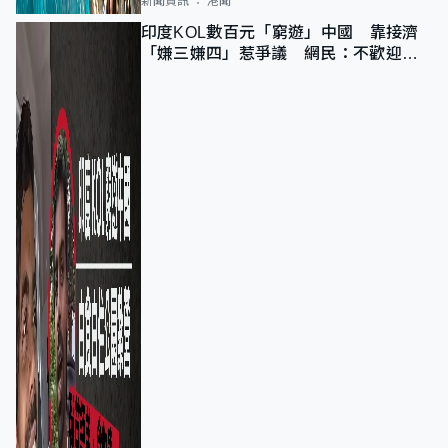
新聞資訊
港聞
印度KOL數百元「窮遊」中國 靠接濟
「嫌三嫌四」惹爭議 網民：不歡迎劣
質旅客