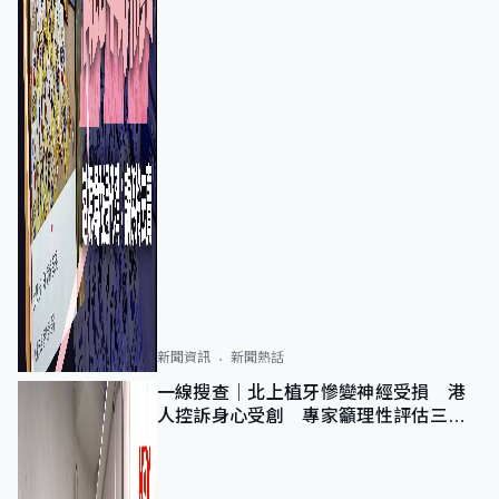
新聞資訊
新聞熱話
一線搜查｜北上植牙慘變神經受損 港
人控訴身心受創 專家籲理性評估三大
風險