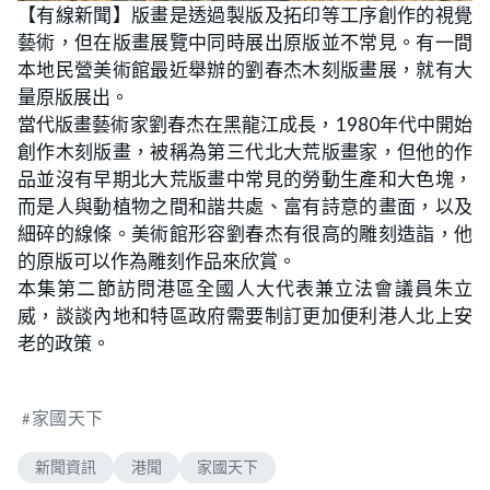
n
【有線新聞】版畫是透過製版及拓印等工序創作的視覺
a
m
d
u
藝術，但在版畫展覽中同時展出原版並不常見。有一間
e
t
d
e
:
本地民營美術館最近舉辦的劉春杰木刻版畫展，就有大
1
.
量原版展出。
9
0
當代版畫藝術家劉春杰在黑龍江成長，1980年代中開始
%
創作木刻版畫，被稱為第三代北大荒版畫家，但他的作
品並沒有早期北大荒版畫中常見的勞動生產和大色塊，
而是人與動植物之間和諧共處、富有詩意的畫面，以及
細碎的線條。美術館形容劉春杰有很高的雕刻造詣，他
的原版可以作為雕刻作品來欣賞。
本集第二節訪問港區全國人大代表兼立法會議員朱立
威，談談內地和特區政府需要制訂更加便利港人北上安
老的政策。
家國天下
新聞資訊
港聞
家國天下