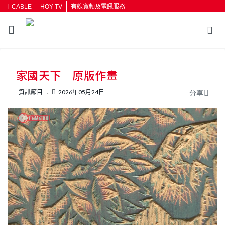
i-CABLE
HOY TV
有線寬頻及電訊服務
返回
家國天下｜原版作畫
按輸入鍵開始搜尋
資訊節目
2026年05月24日
分享
L
U
o