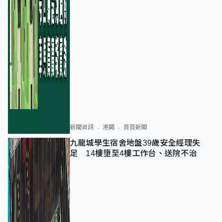
新聞資訊
港聞
首頁新聞
九龍城學生宿舍地盤39歲安全經理失
足 14樓墮至4樓工作台、送院不治