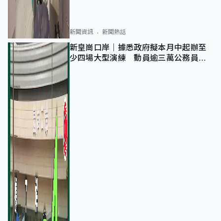
新聞資訊
新聞熱話
新皇崗口岸｜據悉政府擬本月中起辦至
少四場大型演練 動員逾三萬公務員人
次測試