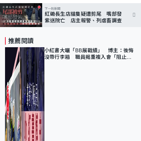
下一則新聞
紅磡長生店貓隻疑遭剪尾 嘴部發
紫送院亡 店主報警、列虐畜調查
推薦閱讀
小紅書大曬「BB展戰績」 博主：後悔
沒帶行李箱 職員揭重複入會「阻止唔
到」