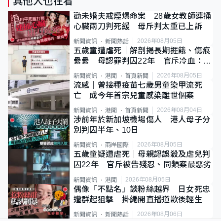
其他人也在看
勸未婚夫戒煙爆命案 28歲女教師連捅
心臟兩刀判死緩 母斥判太重已上訴
2026年08月05日
新聞資訊
新聞熱話
五歲童遭虐死｜解剖揭長期捱餓、傷痕
纍纍 母認罪判囚22年 官斥冷血：同
類案最惡劣
2026年08月05日
新聞資訊
港聞
首頁新聞
流感｜曾接種疫苗七歲男童染甲流死
亡 成今年首宗兒童感染離世個案
2026年08月04日
新聞資訊
港聞
首頁新聞
涉前年於新加坡機場傷人 港人母子分
別判囚半年、10日
2026年08月05日
新聞資訊
兩岸國際
五歲童疑遭虐死｜母親認誤殺及虐兒判
囚22年 官斥被告殘忍、同類案最惡劣
2026年08月05日
新聞資訊
港聞
偶像「不點名」談粉絲越界 日女死忠
遭群起狙擊 掛繩開直播道歉後輕生
2026年08月06日
新聞資訊
新聞熱話