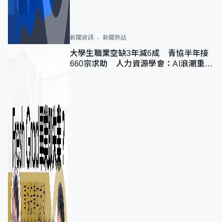
新聞資訊
新聞熱話
大學生職業空缺3年減6成 青協半年接
660宗求助 人力資源學會：AI浪潮重整
職位需求