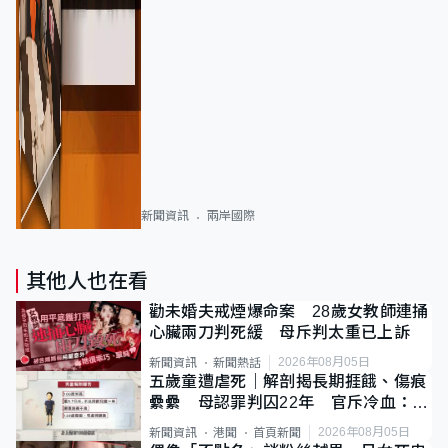
新聞資訊
兩岸國際
其他人也在看
勸未婚夫戒煙爆命案 28歲女教師連捅
心臟兩刀判死緩 母斥判太重已上訴
2026年08月05日
新聞資訊
新聞熱話
五歲童遭虐死｜解剖揭長期捱餓、傷痕
纍纍 母認罪判囚22年 官斥冷血：同
類案最惡劣
2026年08月05日
新聞資訊
港聞
首頁新聞