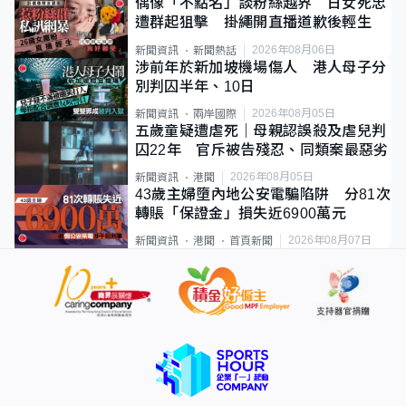
偶像「不點名」談粉絲越界 日女死忠
遭群起狙擊 掛繩開直播道歉後輕生
2026年08月06日
新聞資訊
新聞熱話
涉前年於新加坡機場傷人 港人母子分
別判囚半年、10日
2026年08月05日
新聞資訊
兩岸國際
五歲童疑遭虐死｜母親認誤殺及虐兒判
囚22年 官斥被告殘忍、同類案最惡劣
2026年08月05日
新聞資訊
港聞
43歲主婦墮內地公安電騙陷阱 分81次
轉賬「保證金」損失近6900萬元
2026年08月07日
新聞資訊
港聞
首頁新聞