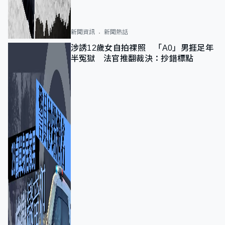
新聞資訊
新聞熱話
涉誘12歲女自拍祼照 「A0」男捱足年
半冤獄 法官推翻裁決：抄錯標點