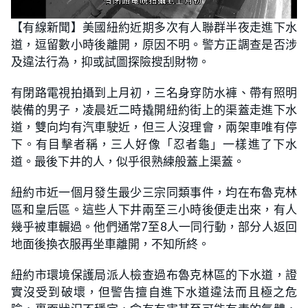
L
U
o
n
【有線新聞】美國紐約近期多次有人聯群半夜走進下水
a
m
d
u
道，逗留數小時後離開，原因不明。警方正調查是否涉
e
t
d
e
:
及違法行為，抑或試圖探險搜刮財物。
3
6
.
有閉路電視拍攝到上月初，三名身穿防水褲、帶有照明
2
6
裝備的男子，凌晨近二時撬開紐約街上的渠蓋走進下水
%
道，雙向均有汽車駛近，但三人沒理會，兩架車唯有停
下。有目擊者稱，三人好像「忍者龜」一樣進了下水
道。最後下井的人，似乎很熟練般蓋上渠蓋。
紐約市近一個月發生最少三宗同類事件，均在布魯克林
區和皇后區。這些人下井兩至三小時後便走出來，有人
幾乎被車輾過。他們通常7至8人一同行動，部分人返回
地面後換衣服再坐車離開，不知所終。
紐約市環境保護局派人檢查過布魯克林區的下水道，證
實沒受到破壞，但警告擅自進下水道違法而且極之危