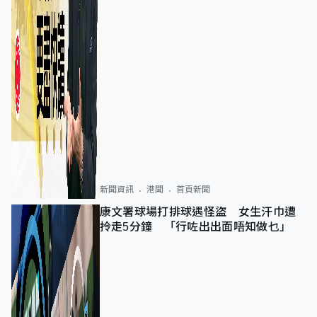
新聞資訊
港聞
首頁新聞
康文署球場打排球遇怪盜 女生汗巾遭
拎走5分鐘 「行咗出出面唔知做乜」