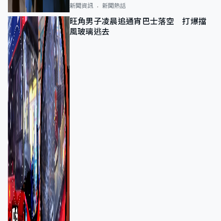
新聞資訊
新聞熱話
旺角男子凌晨追通宵巴士落空 打爆擋
風玻璃逃去