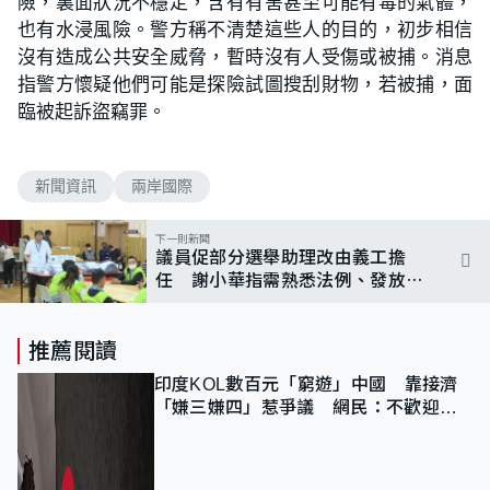
險，裏面狀況不穩定，含有有害甚至可能有毒的氣體，
也有水浸風險。警方稱不清楚這些人的目的，初步相信
沒有造成公共安全威脅，暫時沒有人受傷或被捕。消息
指警方懷疑他們可能是探險試圖搜刮財物，若被捕，面
臨被起訴盜竊罪。
新聞資訊
兩岸國際
下一則新聞
議員促部分選舉助理改由義工擔
任 謝小華指需熟悉法例、發放酬
金可確保公務員投入
推薦閱讀
印度KOL數百元「窮遊」中國 靠接濟
「嫌三嫌四」惹爭議 網民：不歡迎劣
質旅客