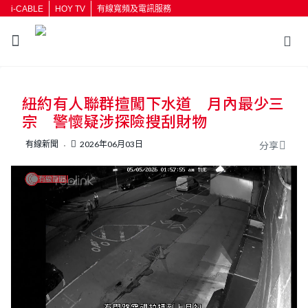
i-CABLE
HOY TV
有線寬頻及電訊服務
返回
紐約有人聯群擅闖下水道 月內最少三
按輸入鍵開始搜尋
宗 警懷疑涉探險搜刮財物
有線新聞
2026年06月03日
分享