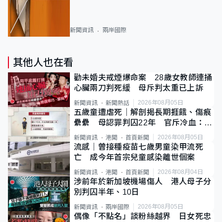
新聞資訊
兩岸國際
其他人也在看
勸未婚夫戒煙爆命案 28歲女教師連捅
心臟兩刀判死緩 母斥判太重已上訴
2026年08月05日
新聞資訊
新聞熱話
五歲童遭虐死｜解剖揭長期捱餓、傷痕
纍纍 母認罪判囚22年 官斥冷血：同
類案最惡劣
2026年08月05日
新聞資訊
港聞
首頁新聞
流感｜曾接種疫苗七歲男童染甲流死
亡 成今年首宗兒童感染離世個案
2026年08月04日
新聞資訊
港聞
首頁新聞
涉前年於新加坡機場傷人 港人母子分
別判囚半年、10日
2026年08月05日
新聞資訊
兩岸國際
偶像「不點名」談粉絲越界 日女死忠