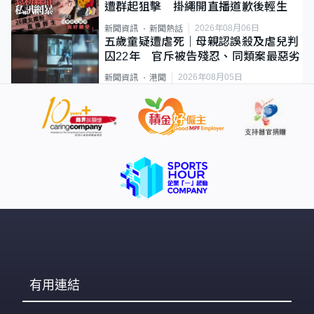
遭群起狙擊 掛繩開直播道歉後輕生
2026年08月06日
新聞資訊
新聞熱話
五歲童疑遭虐死｜母親認誤殺及虐兒判
囚22年 官斥被告殘忍、同類案最惡劣
2026年08月05日
新聞資訊
港聞
有用連結