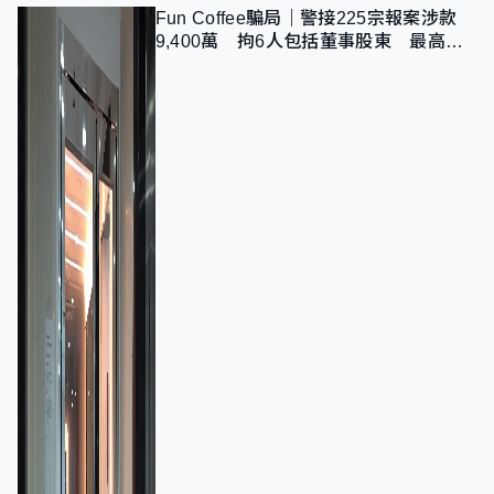
Fun Coffee騙局｜警接225宗報案涉款
9,400萬 拘6人包括董事股東 最高金
額一宗涉近千萬