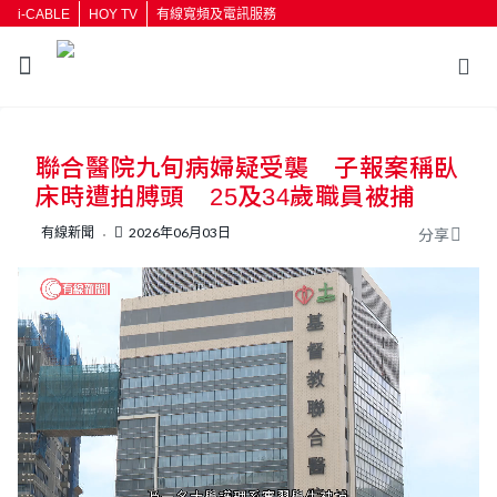
i-CABLE
HOY TV
有線寬頻及電訊服務
返回
聯合醫院九旬病婦疑受襲 子報案稱臥
按輸入鍵開始搜尋
床時遭拍膊頭 25及34歲職員被捕
有線新聞
2026年06月03日
分享