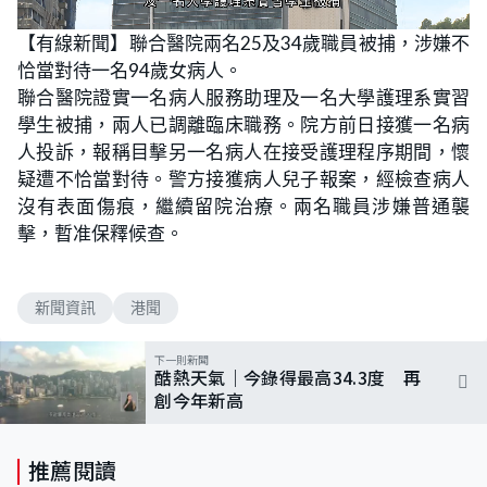
L
U
o
n
【有線新聞】聯合醫院兩名25及34歲職員被捕，涉嫌不
a
m
d
u
恰當對待一名94歲女病人。
e
t
d
e
:
聯合醫院證實一名病人服務助理及一名大學護理系實習
6
7
學生被捕，兩人已調離臨床職務。院方前日接獲一名病
.
5
人投訴，報稱目擊另一名病人在接受護理程序期間，懷
0
%
疑遭不恰當對待。警方接獲病人兒子報案，經檢查病人
沒有表面傷痕，繼續留院治療。兩名職員涉嫌普通襲
擊，暫准保釋候查。
新聞資訊
港聞
下一則新聞
酷熱天氣｜今錄得最高34.3度 再
創今年新高
推薦閱讀