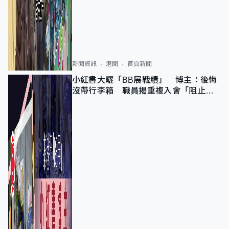
新聞資訊
港聞
首頁新聞
小紅書大曬「BB展戰績」 博主：後悔
沒帶行李箱 職員揭重複入會「阻止唔
到」