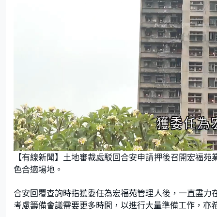
U
n
【有線新聞】土地審裁處駁回合安申請押後召開宏福苑
m
u
t
色合適場地。
e
合安回覆查詢時指獲委任為宏福苑管理人後，一直盡力
考慮籌備會議需要更多時間，以進行大量準備工作，亦