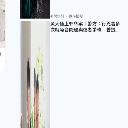
新聞資訊
兩岸國際
黃大仙上邨命案｜警方：行兇者多
次就噪音問題與傷者爭執 曾提出
調單位已獲批
痕
同