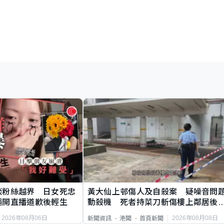
談粉絲越界 日女死忠
黃大仙上邨傷人及自殺案 疑噪音問
繩開直播道歉後輕生
動殺機 死者持菜刀斬傷樓上鄰居後
斃
2026年08月06日
2026年08月08日
新聞資訊
港聞
首頁新聞