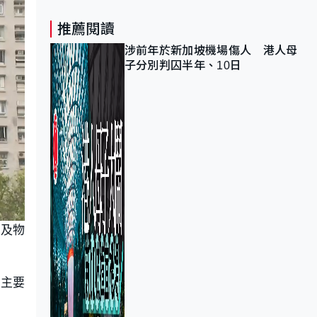
推薦閱讀
涉前年於新加坡機場傷人 港人母
子分別判囚半年、10日
署及物
，主要