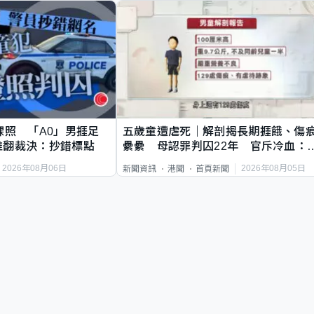
祼照 「A0」男捱足
五歲童遭虐死｜解剖揭長期捱餓、傷
推翻裁決：抄錯標點
纍纍 母認罪判囚22年 官斥冷血：
類案最惡劣
2026年08月06日
2026年08月05日
新聞資訊
港聞
首頁新聞