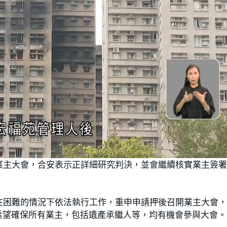
L
o
業主大會，合安表示正詳細研究判決，並會繼續核實業主簽
a
d
e
d
:
1
0
0
在困難的情況下依法執行工作，重申申請押後召開業主大會
.
0
希望確保所有業主，包括遺產承繼人等，均有機會參與大會。
0
%