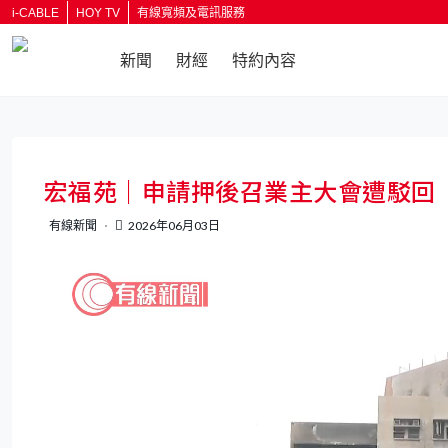
i-CABLE
HOY TV
有線寬頻及電訊服務
新聞
財經
特約內容
返回
宏福苑｜申請押後召業主大會遭駁回
有線新聞
2026年06月03日