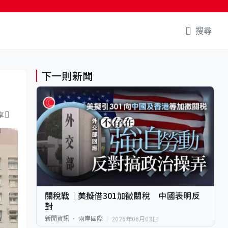
搜尋
下一則新聞
享
關稅戰｜美擬借301加徵關稅 中國表明反
對
2026年06月03日
新聞資訊
兩岸國際