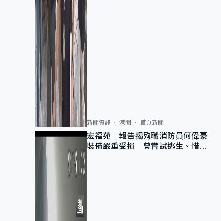
新聞資訊
港聞
首頁新聞
宏福苑｜報告揭殉職消防員何偉豪
裝備嚴重受損 曾嘗試逃生、惜別
無選擇下棄裝備墮樓