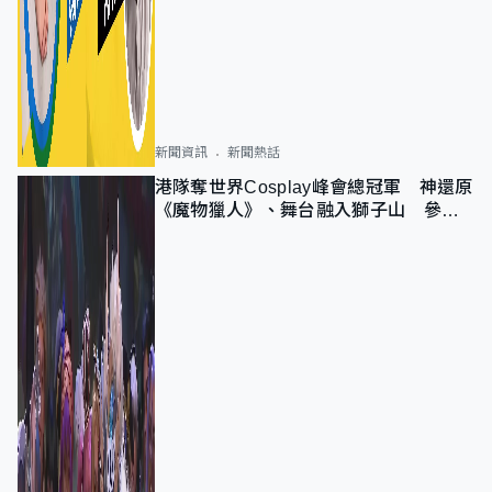
新聞資訊
新聞熱話
港隊奪世界Cosplay峰會總冠軍 神還原
《魔物獵人》、舞台融入獅子山 參賽
者：讓大家認識香港