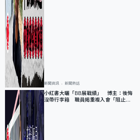
新聞資訊
新聞熱話
小紅書大曬「BB展戰績」 博主：後悔
沒帶行李箱 職員揭重複入會「阻止唔
到」