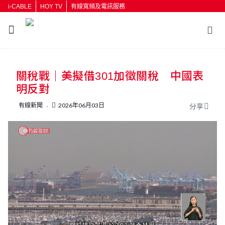
i-CABLE
HOY TV
有線寬頻及電訊服務
返回
關稅戰｜美擬借301加徵關稅 中國表
按輸入鍵開始搜尋
明反對
有線新聞
2026年06月03日
分享