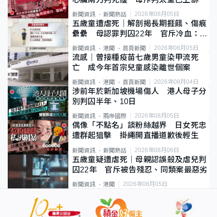
2026年08月05日
新聞資訊
新聞熱話
五歲童遭虐死｜解剖揭長期捱餓、傷痕
纍纍 母認罪判囚22年 官斥冷血：同
類案最惡劣
2026年08月05日
新聞資訊
港聞
首頁新聞
流感｜曾接種疫苗七歲男童染甲流死
亡 成今年首宗兒童感染離世個案
2026年08月04日
新聞資訊
港聞
首頁新聞
涉前年於新加坡機場傷人 港人母子分
別判囚半年、10日
2026年08月05日
新聞資訊
兩岸國際
偶像「不點名」談粉絲越界 日女死忠
遭群起狙擊 掛繩開直播道歉後輕生
2026年08月06日
新聞資訊
新聞熱話
五歲童疑遭虐死｜母親認誤殺及虐兒判
囚22年 官斥被告殘忍、同類案最惡劣
2026年08月05日
新聞資訊
港聞