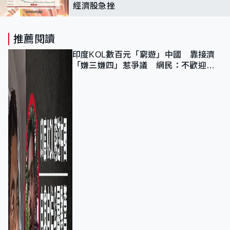
經濟股急挫
推薦閱讀
印度KOL數百元「窮遊」中國 靠接濟
「嫌三嫌四」惹爭議 網民：不歡迎劣
質旅客