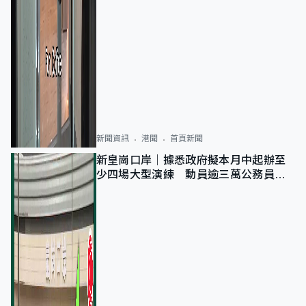
新聞資訊
港聞
首頁新聞
新皇崗口岸｜據悉政府擬本月中起辦至
少四場大型演練 動員逾三萬公務員人
次測試