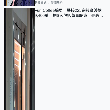
新聞資訊
新聞熱話
Fun Coffee騙局｜警接225宗報案涉款
9,400萬 拘6人包括董事股東 最高金
額一宗涉近千萬