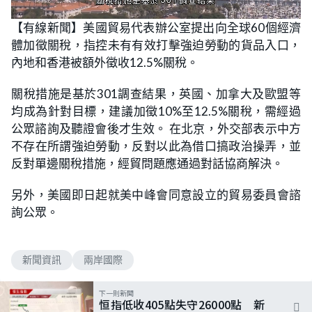
L
U
o
n
【有線新聞】美國貿易代表辦公室提出向全球60個經濟
a
m
d
u
體加徵關稅，指控未有有效打擊強迫勞動的貨品入口，
e
t
d
e
:
內地和香港被額外徵收12.5%關稅。
5
8
.
關稅措施是基於301調查結果，英國、加拿大及歐盟等
8
2
均成為針對目標，建議加徵10%至12.5%關稅，需經過
%
公眾諮詢及聽證會後才生效。 在北京，外交部表示中方
不存在所謂強迫勞動，反對以此為借口搞政治操弄，並
反對單邊關稅措施，經貿問題應通過對話協商解決。
另外，美國即日起就美中峰會同意設立的貿易委員會諮
詢公眾。
新聞資訊
兩岸國際
下一則新聞
恒指低收405點失守26000點 新