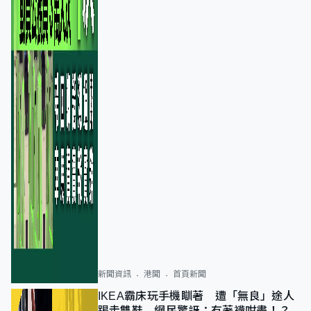
新聞資訊
港聞
首頁新聞
IKEA霸床玩手機瞓著 遭「無良」途人
踢走雙鞋 網民驚訝：冇著襪咁盡！？