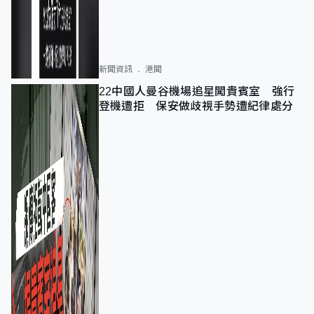
新聞資訊
港聞
22中國人曼谷機場追星闖貴賓室 強行
登機遭拒 保安做歧視手勢遭紀律處分