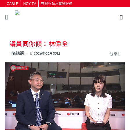
i-CABLE
HOY TV
有線寬頻及電訊服務
返回
議員同你傾：林偉全
按輸入鍵開始搜尋
有線新聞
2026年06月03日
分享
L
U
o