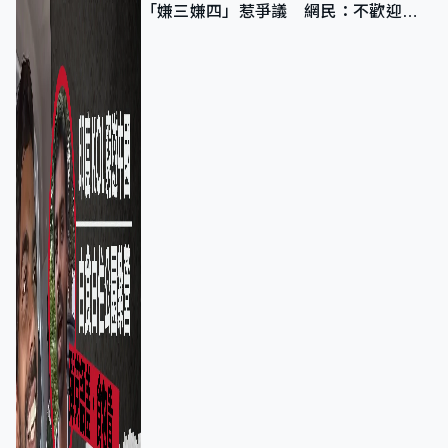
「嫌三嫌四」惹爭議 網民：不歡迎劣
質旅客