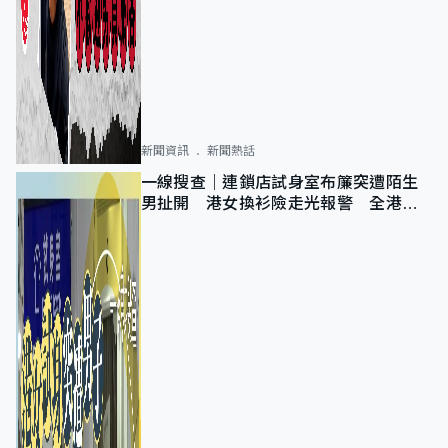
新聞資訊
新聞熱話
一線搜查｜連鎖店試身室布簾突遭陌生
男扯開 港女換衫險走光報警 全港分
店急換實體門