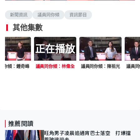
n
a
m
d
u
e
t
新聞資訊
議員同你傾
資訊節目
d
e
:
4
其他集數
.
4
7
%
正在播放
同你傾：鍾奇峰
議員同你傾：林偉全
議員同你傾：陳祖光
議員同
推薦閱讀
旺角男子凌晨追通宵巴士落空 打爆擋
風玻璃逃去