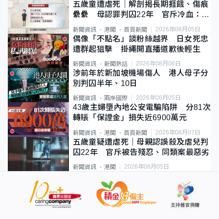
五歲童遭虐死｜解剖揭長期捱餓、傷痕
纍纍 母認罪判囚22年 官斥冷血：同
類案最惡劣
2026年08月05日
新聞資訊
港聞
首頁新聞
偶像「不點名」談粉絲越界 日女死忠
遭群起狙擊 掛繩開直播道歉後輕生
2026年08月06日
新聞資訊
新聞熱話
涉前年於新加坡機場傷人 港人母子分
別判囚半年、10日
2026年08月05日
新聞資訊
兩岸國際
43歲主婦墮內地公安電騙陷阱 分81次
轉賬「保證金」損失近6900萬元
2026年08月07日
新聞資訊
港聞
首頁新聞
五歲童疑遭虐死｜母親認誤殺及虐兒判
囚22年 官斥被告殘忍、同類案最惡劣
2026年08月05日
新聞資訊
港聞