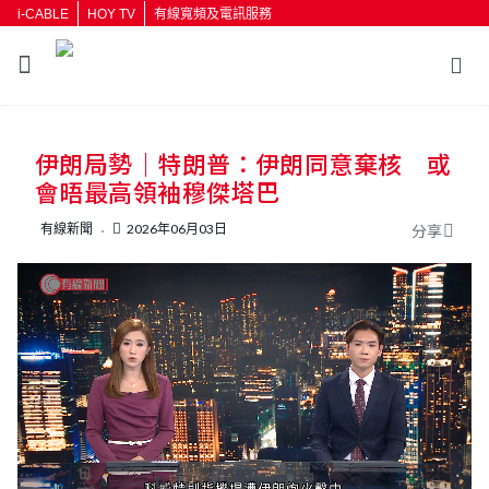
i-CABLE
HOY TV
有線寬頻及電訊服務
返回
伊朗局勢｜特朗普：伊朗同意棄核 或
按輸入鍵開始搜尋
會晤最高領袖穆傑塔巴
有線新聞
2026年06月03日
分享