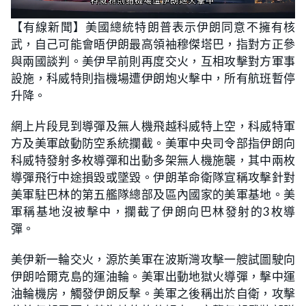
L
U
o
n
【有線新聞】美國總統特朗普表示伊朗同意不擁有核
a
m
d
u
武，自己可能會晤伊朗最高領袖穆傑塔巴，指對方正參
e
t
d
e
:
與兩國談判。美伊早前則再度交火，互相攻擊對方軍事
2
2
設施，科威特則指機場遭伊朗炮火擊中，所有航班暫停
.
0
升降。
6
%
網上片段見到導彈及無人機飛越科威特上空，科威特軍
方及美軍啟動防空系統攔截。美軍中央司令部指伊朗向
科威特發射多枚導彈和出動多架無人機施襲，其中兩枚
導彈飛行中途損毀或墜毀。伊朗革命衛隊宣稱攻擊針對
美軍駐巴林的第五艦隊總部及區內國家的美軍基地。美
軍稱基地沒被擊中，攔截了伊朗向巴林發射的3枚導
彈。
美伊新一輪交火，源於美軍在波斯灣攻擊一艘試圖駛向
伊朗哈爾克島的運油輪。美軍出動地獄火導彈，擊中運
油輪機房，觸發伊朗反擊。美軍之後稱出於自衛，攻擊