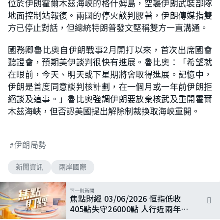
位於伊朗霍爾木茲海峽的格什姆島，空襲伊朗武裝部隊
地面控制站報復。兩國的停火談判膠著，伊朗傳媒指雙
方已停止對話，但總統特朗普發文堅稱雙方一直溝通。
國務卿魯比奧自伊朗戰事2月開打以來，首次出席國會
聽證會，預期美伊談判很快有進展。魯比奧：「希望就
在眼前，今天、明天或下星期將會取得進展。記憶中，
伊朗是首度同意談判核計劃，在一個月或一年前伊朗拒
絕談及這事。」魯比奧強調伊朗要放棄核武及重開霍爾
木茲海峽，但否認美國提出解除制裁換取海峽重開。
伊朗局勢
新聞資訊
兩岸國際
下一則新聞
焦點財經 03/06/2026 恒指低收
405點失守26000點 人行近兩年來
首次七天期逆回購零操作