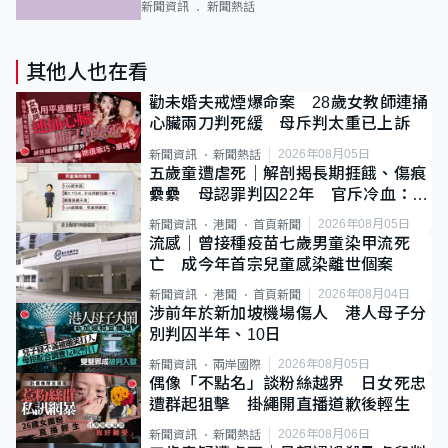
新聞資訊
新聞熱話
其他人也在看
勸未婚夫戒煙爆命案 28歲女教師連捅
心臟兩刀判死緩 母斥判太重已上訴
2026年08月05日
新聞資訊
新聞熱話
五歲童遭虐死｜解剖揭長期捱餓、傷痕
纍纍 母認罪判囚22年 官斥冷血：同
類案最惡劣
2026年08月05日
新聞資訊
港聞
首頁新聞
流感｜曾接種疫苗七歲男童染甲流死
亡 成今年首宗兒童感染離世個案
2026年08月04日
新聞資訊
港聞
首頁新聞
涉前年於新加坡機場傷人 港人母子分
別判囚半年、10日
2026年08月05日
新聞資訊
兩岸國際
偶像「不點名」談粉絲越界 日女死忠
遭群起狙擊 掛繩開直播道歉後輕生
2026年08月06日
新聞資訊
新聞熱話