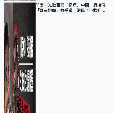
印度KOL數百元「窮遊」中國 靠接濟
「嫌三嫌四」惹爭議 網民：不歡迎劣
質旅客