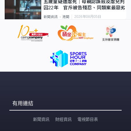
五歲童疑遭虐死｜母親認誤殺及虐兒判
囚22年 官斥被告殘忍、同類案最惡劣
2026年08月05日
新聞資訊
港聞
有用連結
新聞資訊
財經資訊
電視節目表