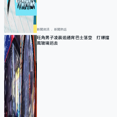
新聞資訊
新聞熱話
旺角男子凌晨追通宵巴士落空 打爆擋
風玻璃逃去