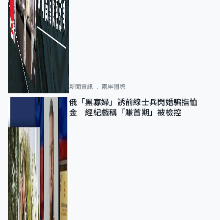
新聞資訊
兩岸國際
俄「黑寡婦」誘前線士兵閃婚騙撫恤
金 經紀戲稱「賺首期」被檢控