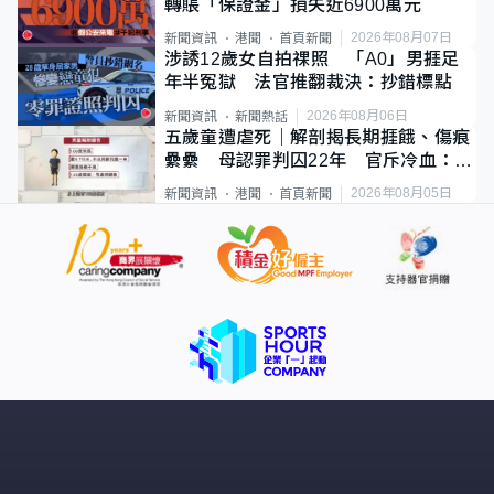
轉賬「保證金」損失近6900萬元
2026年08月07日
新聞資訊
港聞
首頁新聞
涉誘12歲女自拍祼照 「A0」男捱足
年半冤獄 法官推翻裁決：抄錯標點
2026年08月06日
新聞資訊
新聞熱話
五歲童遭虐死｜解剖揭長期捱餓、傷痕
纍纍 母認罪判囚22年 官斥冷血：同
類案最惡劣
2026年08月05日
新聞資訊
港聞
首頁新聞