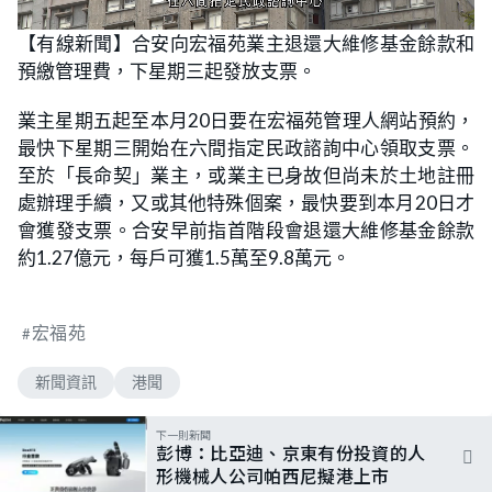
L
U
o
n
【有線新聞】合安向宏福苑業主退還大維修基金餘款和
a
m
d
u
預繳管理費，下星期三起發放支票。
e
t
d
e
:
6
業主星期五起至本月20日要在宏福苑管理人網站預約，
5
.
最快下星期三開始在六間指定民政諮詢中心領取支票。
8
5
至於「長命契」業主，或業主已身故但尚未於土地註冊
%
處辦理手續，又或其他特殊個案，最快要到本月20日才
會獲發支票。合安早前指首階段會退還大維修基金餘款
約1.27億元，每戶可獲1.5萬至9.8萬元。
宏福苑
新聞資訊
港聞
下一則新聞
彭博：比亞迪、京東有份投資的人
形機械人公司帕西尼擬港上市