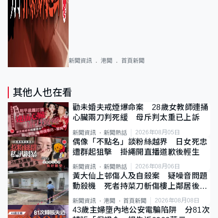
新聞資訊
港聞
首頁新聞
其他人也在看
勸未婚夫戒煙爆命案 28歲女教師連捅
心臟兩刀判死緩 母斥判太重已上訴
2026年08月05日
新聞資訊
新聞熱話
偶像「不點名」談粉絲越界 日女死忠
遭群起狙擊 掛繩開直播道歉後輕生
2026年08月06日
新聞資訊
新聞熱話
黃大仙上邨傷人及自殺案 疑噪音問題
動殺機 死者持菜刀斬傷樓上鄰居後墮
斃
2026年08月08日
新聞資訊
港聞
首頁新聞
43歲主婦墮內地公安電騙陷阱 分81次