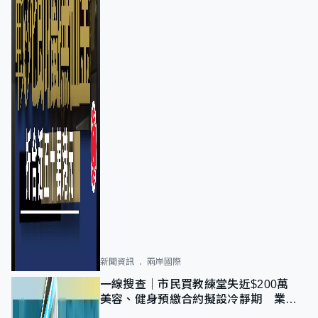
新聞資訊
兩岸國際
一線搜查｜市民買教練堂失近$200萬
美容、健身預繳合約擬設冷靜期 業界
憂退款計法對商戶不公