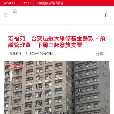
i-CABLE
HOY TV
有線寬頻及電訊服務
返回
宏福苑｜合安退還大維修基金餘款、預
按輸入鍵開始搜尋
繳管理費 下周三起發放支票
有線新聞
2026年06月03日
分享