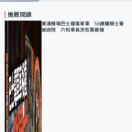
推薦閱讀
東涌機場巴士撞電單車 58歲鐵騎士昏
迷送院 六旬車長涉危駕被捕