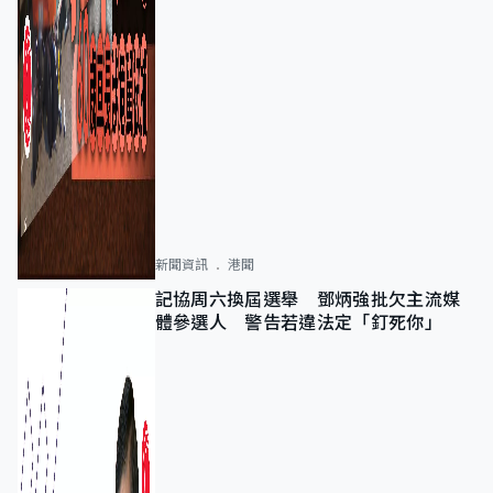
新聞資訊
港聞
記協周六換屆選舉 鄧炳強批欠主流媒
體參選人 警告若違法定「釘死你」