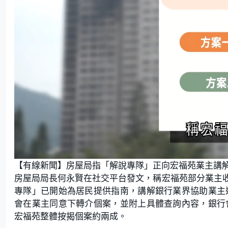
L
U
o
n
【有線新聞】房屋局指「解說專隊」正向宏福苑業主講解
a
m
d
u
e
t
房屋局局長何永賢在社交平台發文，稱宏福苑部分業主
d
e
:
專隊」已開始為居民提供指南，講解銀行業界協助業主
4
9
.
會在業主同意下轉介個案，並附上具體查詢內容，銀行
0
9
宏福苑整體按揭個案約兩成。
%