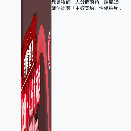
教會牧師一人分飾兩角 誘騙15
歲信徒簽「主奴契約」性侵拍片
官斥濫用教友信任、二審判囚9年