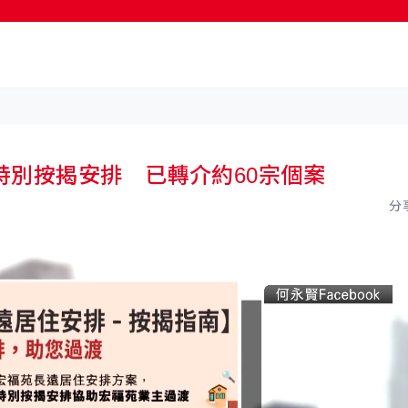
按輸入鍵開始搜尋
特別按揭安排 已轉介約60宗個案
分