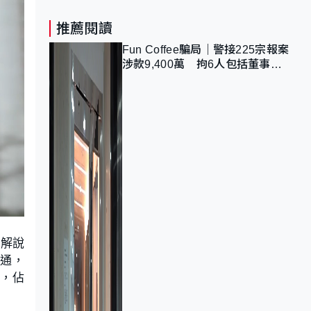
推薦閱讀
Fun Coffee騙局｜警接225宗報案
涉款9,400萬 拘6人包括董事股
東 最高金額一宗涉近千萬
「解說
溝通，
案，佔