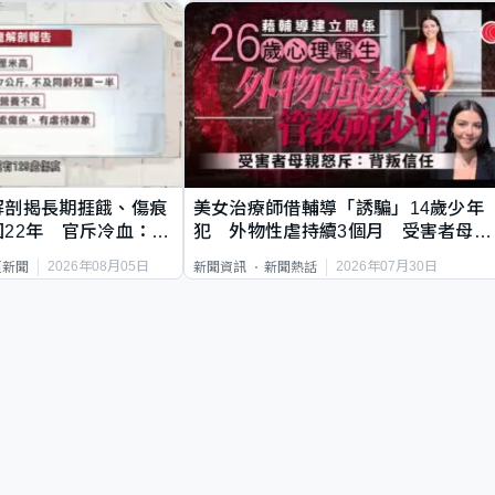
解剖揭長期捱餓、傷痕
美女治療師借輔導「誘騙」14歲少年
22年 官斥冷血：同
犯 外物性虐持續3個月 受害者母：
要保護其他人
2026年08月05日
2026年07月30日
頁新聞
新聞資訊
新聞熱話