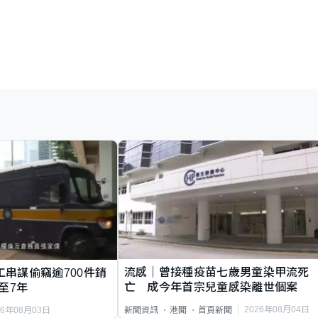
流感｜曾接種疫苗七歲男童染甲流死
工串謀偷竊逾700件銷
亡 成今年首宗兒童感染離世個案
至7年
2026年08月04日
新聞資訊
港聞
首頁新聞
26年08月03日