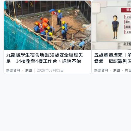
九龍城學生宿舍地盤39歲安全經理失
五歲童遭虐死｜
足 14樓墮至4樓工作台、送院不治
纍纍 母認罪判囚
類案最惡劣
2026年08月03日
新聞資訊
港聞
新聞資訊
港聞
首