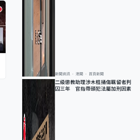
新聞資訊
港聞
首頁新聞
二級懲教助理涉木棍捅傷羈留者判
囚三年 官指帶頭犯法屬加刑因素