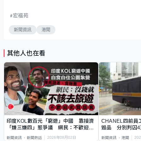
宏福苑
新聞資訊
港聞
其他人也在看
印度KOL數百元「窮遊」中國 靠接濟
CHANEL四前員
「嫌三嫌四」惹爭議 網民：不歡迎劣
毀品 分別判囚4
質旅客
2026年08月02日
20
新聞資訊
新聞熱話
新聞資訊
港聞