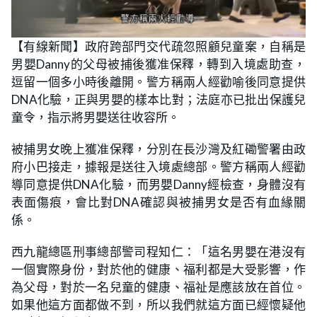
【有線新聞】政府跨部門交代疏忽照顧兒童案，自稱是
男嬰Danny的父母被捕後獲准保釋，轉到入境處助查，
逗留一個多小時後離開。警方稱兩人經勸喻後同意提供
DNA化驗，正與男嬰的樣本比對；法庭亦已批出保護兒
童令，指示將男嬰送往收容所。
被捕男女晚上獲准保釋，分別在長沙灣及紅磡警署由政
府小巴接走，據報是送往入境處總部。警方稱兩人經勸
導同意提供DNA化驗，而男嬰Danny經檢查，身體沒有
表面傷痕，會比對DNA確認與被捕男女是否有血緣關
係。
西九龍總區刑事總部警司程知仁：「這名男嬰在港沒有
一個實際身份，對於他的健康、福利都是大受影響，作
為父母，對於一名兒童的健康、福祉是應該放在首位。
如果他這方面都做不到，所以我們就這方面已經懷疑他