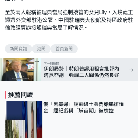
至於兩人報稱被瑞典當局強制接管的女兒Lily，入境處正
透過外交部駐港公署、中國駐瑞典大使館及特區政府駐
倫敦經貿辦接觸瑞典當局了解情況。
新聞資訊
港聞
首頁新聞
下一則新聞
伊朗局勢｜特朗普認用粗言批評內
塔尼亞胡 強調二人關係仍然良好
推薦閱讀
俄「黑寡婦」誘前線士兵閃婚騙撫恤
金 經紀戲稱「賺首期」被檢控