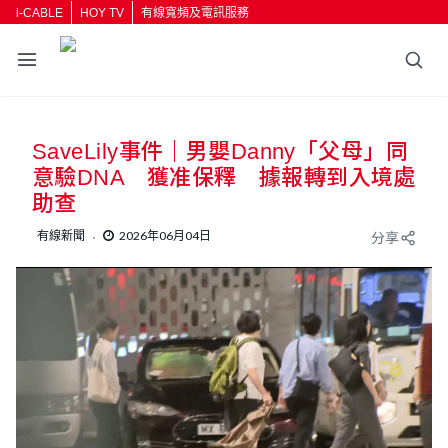
i-CABLE
HOY TV
有線寬頻及電訊服務
SaveLily事件｜男嬰Danny「父母」同
意驗DNA 獲准保釋 據報轉到入境處
助查
有線新聞
2026年06月04日
分享