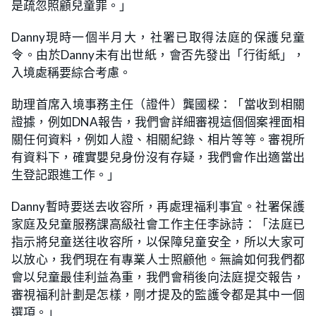
是疏忽照顧兒童罪。」
Danny現時一個半月大，社署已取得法庭的保護兒童
令。由於Danny未有出世紙，會否先發出「行街紙」，
入境處稱要綜合考慮。
助理首席入境事務主任（證件）龔國樑：「當收到相關
證據，例如DNA報告，我們會詳細審視這個個案裡面相
關任何資料，例如人證、相關紀錄、相片等等。審視所
有資料下，確實嬰兒身份沒有存疑，我們會作出適當出
生登記跟進工作。」
Danny暫時要送去收容所，再處理福利事宜。社署保護
家庭及兒童服務課高級社會工作主任李詠詩：「法庭已
指示將兒童送往收容所，以保障兒童安全，所以大家可
以放心，我們現在有專業人士照顧他。無論如何我們都
會以兒童最佳利益為重，我們會稍後向法庭提交報告，
審視福利計劃是怎樣，剛才提及的監護令都是其中一個
選項。」