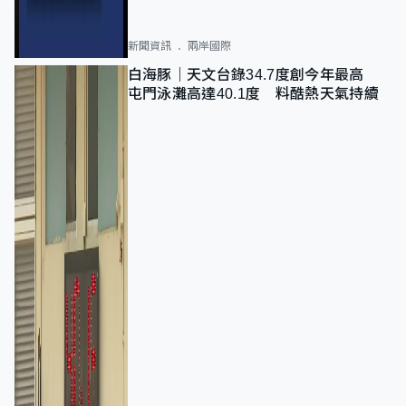
新聞資訊
兩岸國際
白海豚｜天文台錄34.7度創今年最高
屯門泳灘高達40.1度 料酷熱天氣持續