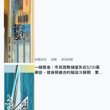
新聞資訊
港聞
首頁新聞
一線搜查｜市民買教練堂失近$200萬
美容、健身預繳合約擬設冷靜期 業界
憂退款計法對商戶不公