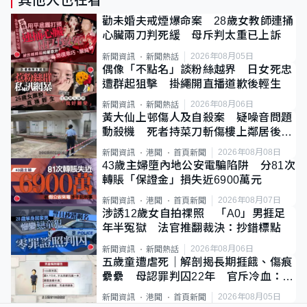
其他人也在看
勸未婚夫戒煙爆命案 28歲女教師連捅
心臟兩刀判死緩 母斥判太重已上訴
2026年08月05日
新聞資訊
新聞熱話
偶像「不點名」談粉絲越界 日女死忠
遭群起狙擊 掛繩開直播道歉後輕生
2026年08月06日
新聞資訊
新聞熱話
黃大仙上邨傷人及自殺案 疑噪音問題
動殺機 死者持菜刀斬傷樓上鄰居後墮
斃
2026年08月08日
新聞資訊
港聞
首頁新聞
43歲主婦墮內地公安電騙陷阱 分81次
轉賬「保證金」損失近6900萬元
2026年08月07日
新聞資訊
港聞
首頁新聞
涉誘12歲女自拍祼照 「A0」男捱足
年半冤獄 法官推翻裁決：抄錯標點
2026年08月06日
新聞資訊
新聞熱話
五歲童遭虐死｜解剖揭長期捱餓、傷痕
纍纍 母認罪判囚22年 官斥冷血：同
類案最惡劣
2026年08月05日
新聞資訊
港聞
首頁新聞