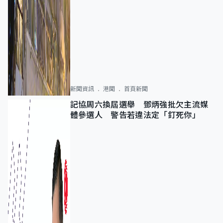
新聞資訊
港聞
首頁新聞
記協周六換屆選舉 鄧炳強批欠主流媒
體參選人 警告若違法定「釘死你」