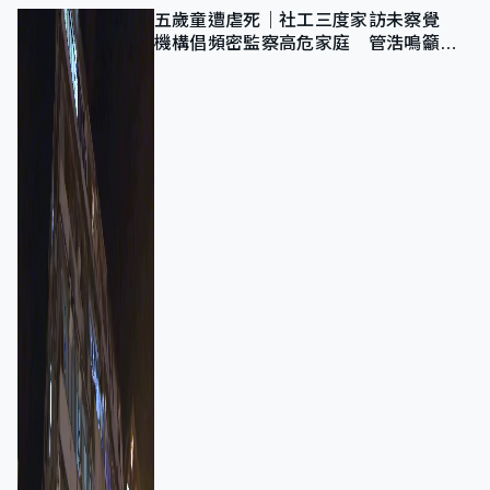
五歲童遭虐死｜社工三度家訪未察覺
機構倡頻密監察高危家庭 管浩鳴籲加
強跨部門協作