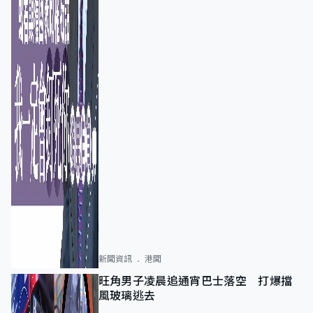
新聞資訊
港聞
旺角男子凌晨追通宵巴士落空 打爆擋
風玻璃逃去