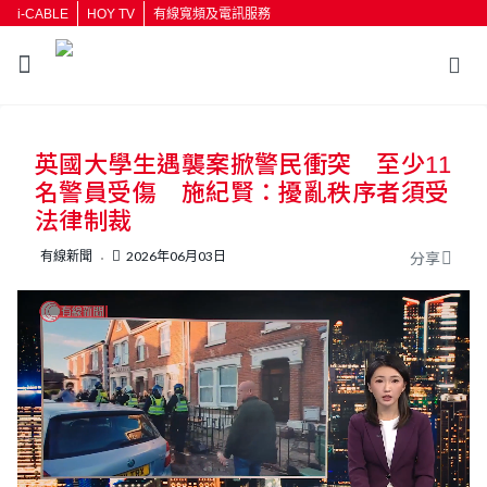
i-CABLE
HOY TV
有線寬頻及電訊服務
返回
英國大學生遇襲案掀警民衝突 至少11
按輸入鍵開始搜尋
名警員受傷 施紀賢：擾亂秩序者須受
法律制裁
有線新聞
2026年06月03日
分享