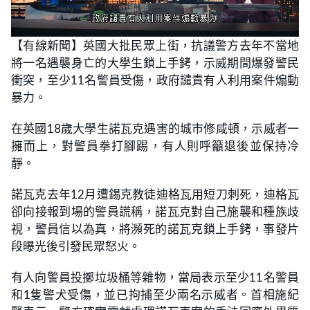
L
U
o
n
【有線新聞】英國大批民眾上街，抗議警方去年不當地
a
m
d
u
將一名遇襲身亡的大學生鎖上手銬，示威期間爆發警民
e
t
d
e
:
衝突，至少11名警員受傷，政府譴責有人利用案件煽動
1
5
暴力。
.
3
4
在英國18歲大學生諾瓦克遇害的城市修咸頓，示威者一
%
擁而上，對警員拳打腳踢，有人則呼籲退後並保持冷
靜。
諾瓦克去年12月遭錫克教徒迪格瓦用短刀刺死，迪格瓦
卻向接報到場的警員謊稱，諾瓦克對自己施襲和種族歧
視，警員信以為真，將瀕死的諾瓦克鎖上手銬，事發片
段曝光後引發民眾怒火。
有人向警員投擲垃圾桶等雜物，當局表示至少11名警員
和1隻警犬受傷，並已拘捕至少兩名示威者。首相施紀