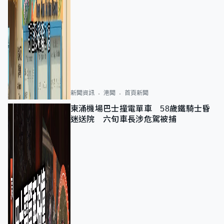
新聞資訊
港聞
首頁新聞
東涌機場巴士撞電單車 58歲鐵騎士昏
迷送院 六旬車長涉危駕被捕