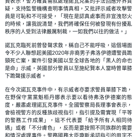
賢表示，警方確實需就處理諾瓦克案的手法回應外界質
疑，支持監警機構查明事情真相，又批評示威者攻擊警
員是可恥和不可接受，「現在是認真處事而非宣洩怒火
的時候，讓我說清楚，我們將確保任何被發現有份擾亂
秩序的人受到法律嚴厲制裁，一如我們以往的做法。」
諾瓦克臨死前曾發聲求救，稱自己不能呼吸，這個場面
令不少人聯想起美國2020年非裔男子弗洛伊德遭警員跪
頸死亡案，案件引發美國以至全球各地的「黑人的命也
是命」示威，英國部分警員以至施紀賢本人當時曾單膝
下跪聲援示威者。
在今次諾瓦克事件中，有示威者亦要求警員單膝下跪，
在野保守黨黨魁栢丹娜表示要以看待弗洛伊德案的態
度，嚴肅處理諾瓦克事件。全國警察局長理事會表示，
會檢視警方的反種族歧視指引，指引提及需實現「平等
的警務工作成果」，這不代表要「給予所有人相同待
遇」或者「不分膚色」，反而是要按照不同族群的需要
和情況處理事件。警務國務大臣瓊斯承認指引的用字不