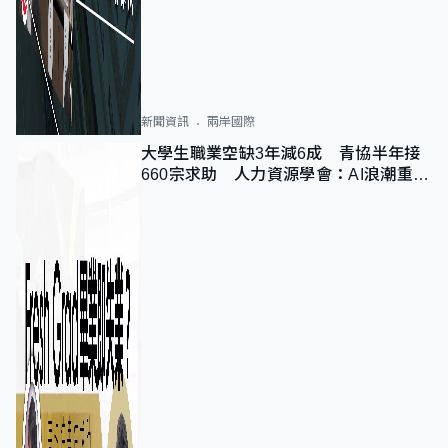
新聞資訊
兩岸國際
大學生職業空缺3年減6成 青協半年接
660宗求助 人力資源學會：AI浪潮重整
職位需求