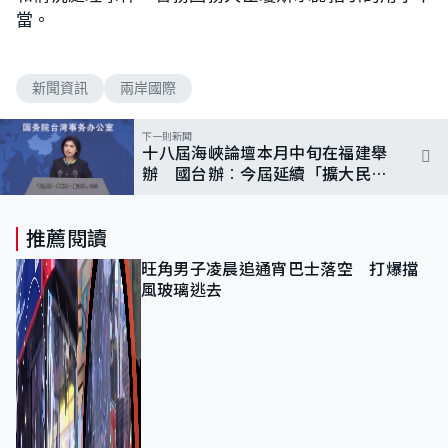
當。
新聞資訊
兩岸國際
下一則新聞
十八屆海峽論壇本月中旬在福建舉
辦 國台辦︰今屆延續「擴大民間
交流、深化融合發展」主題
推薦閱讀
旺角男子凌晨追通宵巴士落空 打爆擋
風玻璃逃去