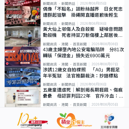
2026年08月05日
新聞資訊
新聞熱話
偶像「不點名」談粉絲越界 日女死忠
遭群起狙擊 掛繩開直播道歉後輕生
2026年08月06日
新聞資訊
新聞熱話
黃大仙上邨傷人及自殺案 疑噪音問題
動殺機 死者持菜刀斬傷樓上鄰居後墮
斃
2026年08月08日
新聞資訊
港聞
首頁新聞
43歲主婦墮內地公安電騙陷阱 分81次
轉賬「保證金」損失近6900萬元
2026年08月07日
新聞資訊
港聞
首頁新聞
涉誘12歲女自拍祼照 「A0」男捱足
年半冤獄 法官推翻裁決：抄錯標點
2026年08月06日
新聞資訊
新聞熱話
五歲童遭虐死｜解剖揭長期捱餓、傷痕
纍纍 母認罪判囚22年 官斥冷血：同
類案最惡劣
2026年08月05日
新聞資訊
港聞
首頁新聞