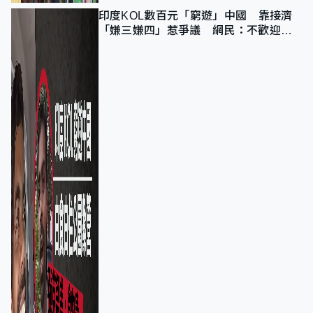
印度KOL數百元「窮遊」中國 靠接濟
「嫌三嫌四」惹爭議 網民：不歡迎劣
質旅客