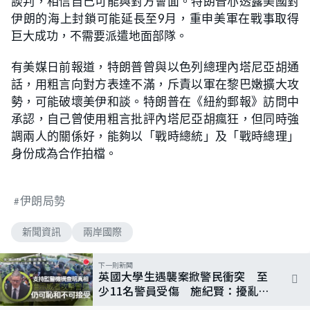
談判，相信自己可能與對方會面。特朗普亦透露美國對
伊朗的海上封鎖可能延長至9月，重申美軍在戰事取得
巨大成功，不需要派遣地面部隊。
有美媒日前報道，特朗普曾與以色列總理內塔尼亞胡通
話，用粗言向對方表達不滿，斥責以軍在黎巴嫩擴大攻
勢，可能破壞美伊和談。特朗普在《紐約郵報》訪問中
承認，自己曾使用粗言批評內塔尼亞胡瘋狂，但同時強
調兩人的關係好，能夠以「戰時總統」及「戰時總理」
身份成為合作拍檔。
伊朗局勢
新聞資訊
兩岸國際
下一則新聞
英國大學生遇襲案掀警民衝突 至
少11名警員受傷 施紀賢：擾亂秩
序者須受法律制裁