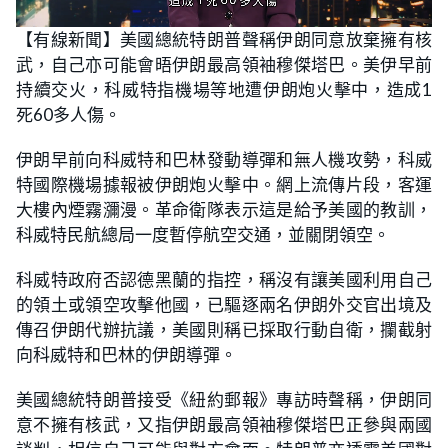
L
U
o
n
【有線新聞】美國總統特朗普聲稱伊朗同意放棄擁有核
a
m
d
u
武，自己亦可能會晤伊朗最高領袖穆傑塔巴。美伊早前
e
t
d
e
:
持續交火，科威特指機場等地遭伊朗炮火擊中，造成1
2
4
死60多人傷。
.
3
9
伊朗早前向科威特和巴林發動導彈和無人機攻勢，科威
%
特國際機場據報被伊朗炮火擊中。網上流傳片段，客運
大樓內煙霧瀰漫。革命衛隊表示這是給予美國的教訓，
科威特民航總局一度暫停航空交通，並關閉領空。
科威特政府否認德黑蘭的指控，稱沒有讓美國利用自己
的領土或領空攻擊他國，已驅逐兩名伊朗外交官出境及
傳召伊朗代辦抗議，美國則稱已採取行動自衛，攔截射
向科威特和巴林的伊朗導彈。
美國總統特朗普接受《紐約郵報》專訪時聲稱，伊朗同
意不擁有核武，又指伊朗最高領袖穆傑塔巴正參與兩國