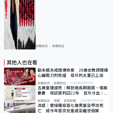
新聞資訊
新聞熱話
其他人也在看
勸未婚夫戒煙爆命案 28歲女教師連捅
心臟兩刀判死緩 母斥判太重已上訴
2026年08月05日
新聞資訊
新聞熱話
五歲童遭虐死｜解剖揭長期捱餓、傷痕
纍纍 母認罪判囚22年 官斥冷血：同
類案最惡劣
2026年08月05日
新聞資訊
港聞
首頁新聞
流感｜曾接種疫苗七歲男童染甲流死
亡 成今年首宗兒童感染離世個案