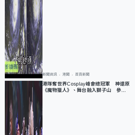
新聞資訊
港聞
首頁新聞
港隊奪世界Cosplay峰會總冠軍 神還原
《魔物獵人》、舞台融入獅子山 參賽
者：讓大家認識香港