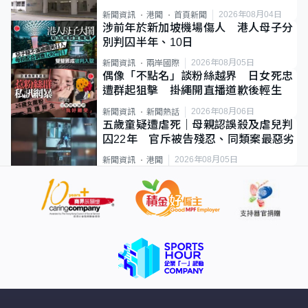
2026年08月04日
新聞資訊
港聞
首頁新聞
涉前年於新加坡機場傷人 港人母子分
別判囚半年、10日
2026年08月05日
新聞資訊
兩岸國際
偶像「不點名」談粉絲越界 日女死忠
遭群起狙擊 掛繩開直播道歉後輕生
2026年08月06日
新聞資訊
新聞熱話
五歲童疑遭虐死｜母親認誤殺及虐兒判
囚22年 官斥被告殘忍、同類案最惡劣
2026年08月05日
新聞資訊
港聞