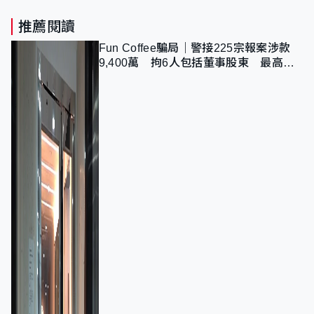
推薦閱讀
Fun Coffee騙局｜警接225宗報案涉款
9,400萬 拘6人包括董事股東 最高金
額一宗涉近千萬