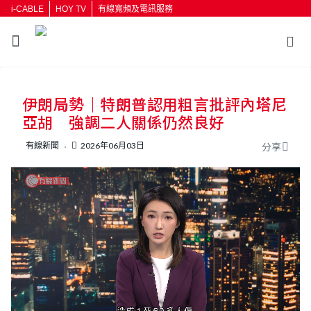
i-CABLE
HOY TV
有線寬頻及電訊服務
返回
伊朗局勢｜特朗普認用粗言批評內塔尼
按輸入鍵開始搜尋
亞胡 強調二人關係仍然良好
有線新聞
2026年06月03日
分享