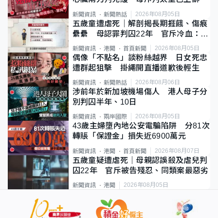
2026年08月05日
新聞資訊
新聞熱話
五歲童遭虐死｜解剖揭長期捱餓、傷痕
纍纍 母認罪判囚22年 官斥冷血：同
類案最惡劣
2026年08月05日
新聞資訊
港聞
首頁新聞
偶像「不點名」談粉絲越界 日女死忠
遭群起狙擊 掛繩開直播道歉後輕生
2026年08月06日
新聞資訊
新聞熱話
涉前年於新加坡機場傷人 港人母子分
別判囚半年、10日
2026年08月05日
新聞資訊
兩岸國際
43歲主婦墮內地公安電騙陷阱 分81次
轉賬「保證金」損失近6900萬元
2026年08月07日
新聞資訊
港聞
首頁新聞
五歲童疑遭虐死｜母親認誤殺及虐兒判
囚22年 官斥被告殘忍、同類案最惡劣
2026年08月05日
新聞資訊
港聞