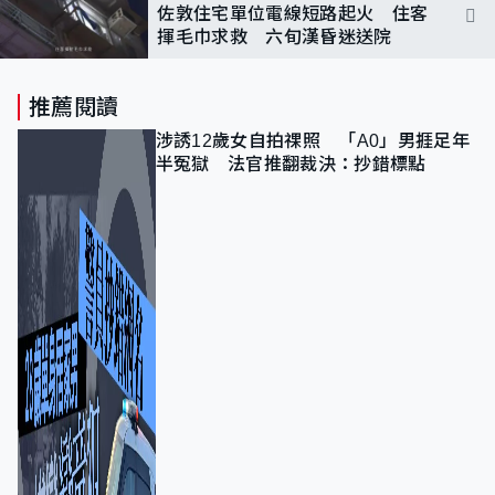
佐敦住宅單位電線短路起火 住客
揮毛巾求救 六旬漢昏迷送院
推薦閱讀
涉誘12歲女自拍祼照 「A0」男捱足年
半冤獄 法官推翻裁決：抄錯標點