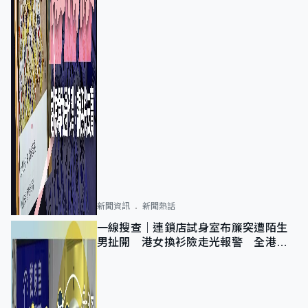
新聞資訊
新聞熱話
一線搜查｜連鎖店試身室布簾突遭陌生
男扯開 港女換衫險走光報警 全港分
店急換實體門