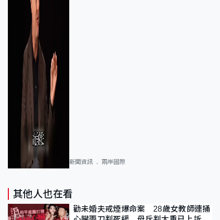
新聞資訊
兩岸國際
其他人也在看
勸未婚夫戒煙爆命案 28歲女教師連捅
心臟兩刀判死緩 母斥判太重已上訴