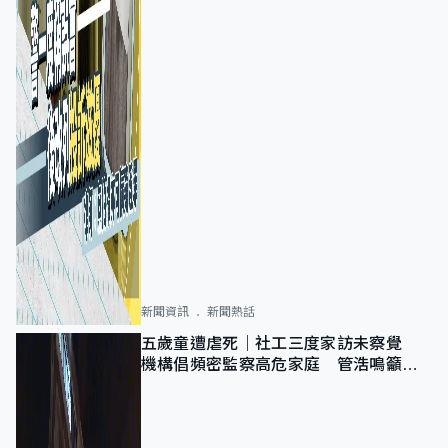
新聞資訊
新聞熱話
五歲童遭虐死｜社工三度家訪未察覺
機構倡頻密監察高危家庭 管浩鳴籲加
強跨部門協作