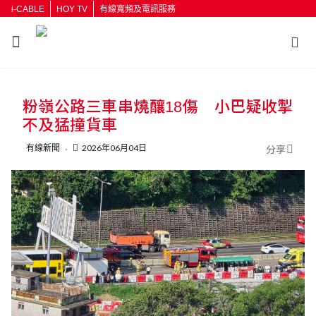
i-CABLE
HOY TV
有線寬頻及電訊服務
返回
粉嶺公路三車串燒釀18傷 小巴疑收掣
按輸入鍵開始搜尋
不及猛撞貨車
有線新聞
2026年06月04日
分享