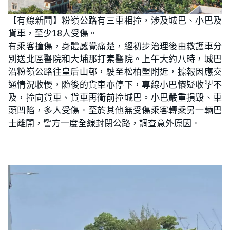
【有線新聞】粉嶺公路有三車相撞，涉及城巴、小巴及
貨車，至少18人受傷。
有乘客撞傷，身體感覺痛楚，經初步治理後由救護車分
別送北區醫院和大埔那打素醫院。上午大約八時，城巴
沿粉嶺公路往皇后山邨，駛至松柏塱附近，據報因應交
通情況收慢，隨後的貨車亦停下，專線小巴懷疑收掣不
及，撞向貨車、貨車再衝前撞城巴。小巴嚴重損毀、車
頭凹陷，多人受傷。至於其他無受傷乘客轉乘另一輛巴
士離開，警方一度全線封閉公路，調查意外原因。