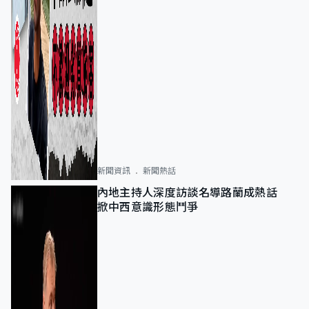
新聞資訊
新聞熱話
內地主持人深度訪談名導路蘭成熱話
掀中西意識形態鬥爭