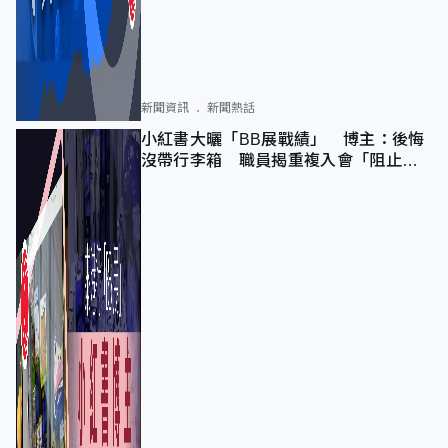
新聞資訊
新聞熱話
小紅書大曬「BB展戰績」 博主：後悔
沒帶行李箱 職員揭重複入會「阻止唔
到」