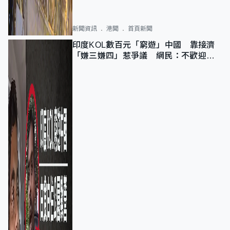
新聞資訊
港聞
首頁新聞
印度KOL數百元「窮遊」中國 靠接濟
「嫌三嫌四」惹爭議 網民：不歡迎劣
質旅客