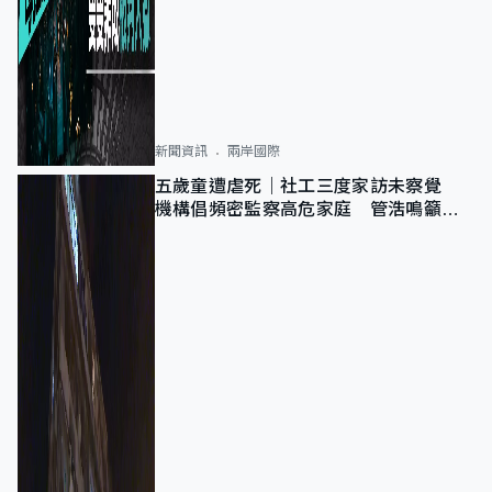
新聞資訊
兩岸國際
五歲童遭虐死｜社工三度家訪未察覺
機構倡頻密監察高危家庭 管浩鳴籲加
強跨部門協作