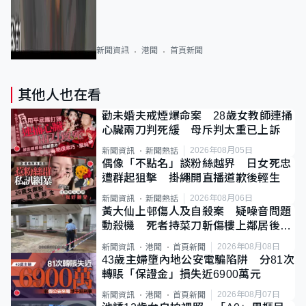
新聞資訊
港聞
首頁新聞
其他人也在看
勸未婚夫戒煙爆命案 28歲女教師連捅
心臟兩刀判死緩 母斥判太重已上訴
2026年08月05日
新聞資訊
新聞熱話
偶像「不點名」談粉絲越界 日女死忠
遭群起狙擊 掛繩開直播道歉後輕生
2026年08月06日
新聞資訊
新聞熱話
黃大仙上邨傷人及自殺案 疑噪音問題
動殺機 死者持菜刀斬傷樓上鄰居後墮
斃
2026年08月08日
新聞資訊
港聞
首頁新聞
43歲主婦墮內地公安電騙陷阱 分81次
轉賬「保證金」損失近6900萬元
2026年08月07日
新聞資訊
港聞
首頁新聞