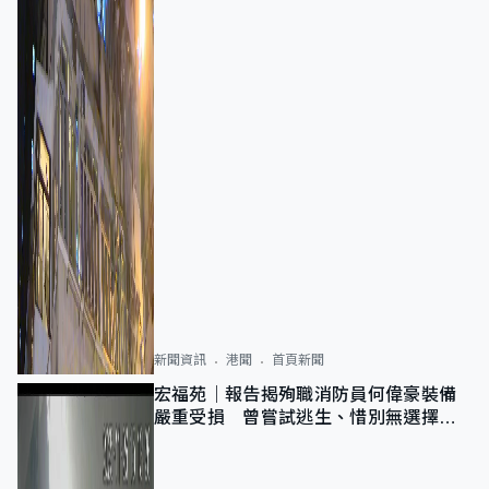
新聞資訊
港聞
首頁新聞
宏福苑｜報告揭殉職消防員何偉豪裝備
嚴重受損 曾嘗試逃生、惜別無選擇下
棄裝備墮樓