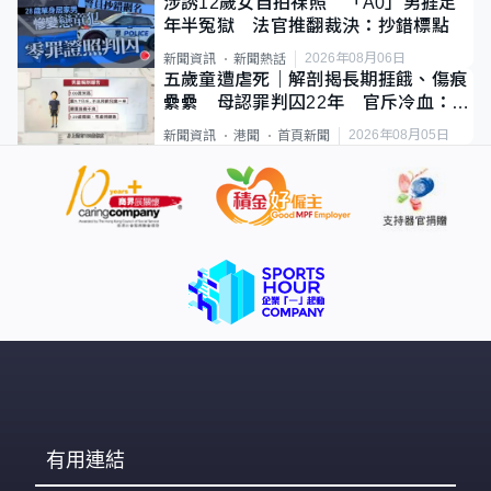
涉誘12歲女自拍祼照 「A0」男捱足
年半冤獄 法官推翻裁決：抄錯標點
2026年08月06日
新聞資訊
新聞熱話
五歲童遭虐死｜解剖揭長期捱餓、傷痕
纍纍 母認罪判囚22年 官斥冷血：同
類案最惡劣
2026年08月05日
新聞資訊
港聞
首頁新聞
有用連結