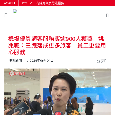
i-CABLE
HOY TV
有線寬頻及電訊服務
返回
機場優質顧客服務獎逾900人獲獎 姚
按輸入鍵開始搜尋
兆聰：三跑落成更多旅客 員工更要用
心服務
有線新聞
2026年06月04日
分享