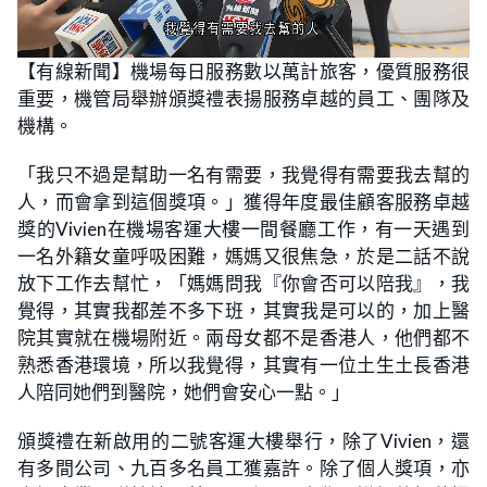
L
U
o
n
【有線新聞】機場每日服務數以萬計旅客，優質服務很
a
m
d
u
重要，機管局舉辦頒獎禮表揚服務卓越的員工、團隊及
e
t
d
e
:
機構。
2
6
.
「我只不過是幫助一名有需要，我覺得有需要我去幫的
0
9
人，而會拿到這個獎項。」獲得年度最佳顧客服務卓越
%
獎的Vivien在機場客運大樓一間餐廳工作，有一天遇到
一名外籍女童呼吸困難，媽媽又很焦急，於是二話不說
放下工作去幫忙，「媽媽問我『你會否可以陪我』，我
覺得，其實我都差不多下班，其實我是可以的，加上醫
院其實就在機場附近。兩母女都不是香港人，他們都不
熟悉香港環境，所以我覺得，其實有一位土生土長香港
人陪同她們到醫院，她們會安心一點。」
頒獎禮在新啟用的二號客運大樓舉行，除了Vivien，還
有多間公司、九百多名員工獲嘉許。除了個人獎項，亦