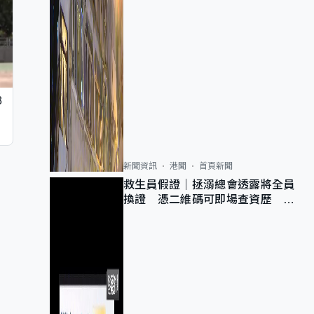
8
新聞資訊
港聞
首頁新聞
救生員假證｜拯溺總會透露將全員
換證 憑二維碼可即場查資歷 工
會促加強巡查