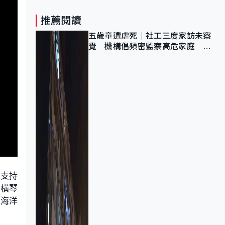
推薦閱讀
五歲童遭虐死｜社工三度家訪未察
覺 機構倡頻密監察高危家庭 管
浩鳴籲加強跨部門協作
繞支持
了橫琴
方海洋