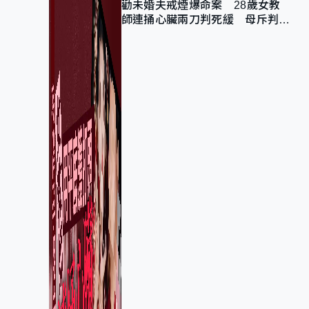
勸未婚夫戒煙爆命案 28歲女教
師連捅心臟兩刀判死緩 母斥判太
重已上訴