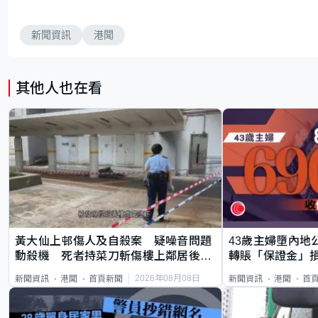
新聞資訊
港聞
其他人也在看
黃大仙上邨傷人及自殺案 疑噪音問題
43歲主婦墮內地
動殺機 死者持菜刀斬傷樓上鄰居後墮
轉賬「保證金」損
斃
2026年08月08日
新聞資訊
港聞
首頁新聞
新聞資訊
港聞
首