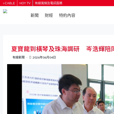
i-CABLE
HOY TV
有線寬頻及電訊服務
新聞
財經
特約內容
返回
夏寶龍到橫琴及珠海調研 岑浩輝陪
有線新聞
2026年06月04日