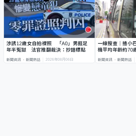
涉誘12歲女自拍祼照 「A0」男捱足
一線搜查｜揸小
年半冤獄 法官推翻裁決：抄錯標點
機平均年齡約70
直揸落去
2026年08月06日
新聞資訊
新聞熱話
新聞資訊
新聞熱話