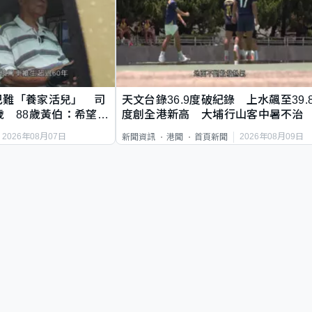
巴難「養家活兒」 司
天文台錄36.9度破紀錄 上水飆至39.
歲 88歲黃伯：希望一
度創全港新高 大埔行山客中暑不治
2026年08月07日
2026年08月09日
新聞資訊
港聞
首頁新聞