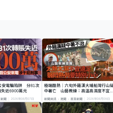
公安電騙陷阱 分81次
極端酷熱｜六旬外籍漢大埔船灣行山
失近6900萬元
中暑亡 山藝教練：高溫高濕度不宜
足
2026年08月07日
2026年08月09日
頁新聞
新聞資訊
港聞
首頁新聞