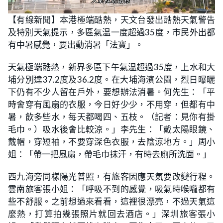
L
U
o
n
【有線新聞】本港極端酷熱，天文台發出酷熱天氣警告
a
m
d
u
及特別天氣提示，多區氣温一度超過35度，市民外出都
e
t
d
e
:
有中暑感覺，要出動消暑「法寶」。
1
9
.
天氣極端酷熱，新界多區下午氣温超過35度，上水和大
2
3
埔分別達37.2度及36.2度。在大埔海濱公園，烈日曝曬
%
下仍有不少人留在戶外，要想辦法消暑。何先生：「平
時會穿有風扇的衣服，今日好少少，不用穿，但都有中
暑，飲多些水，每天都喝四、五枝。（記者：見你有掛
毛巾。）吸水後會比較涼。」李先生：「戴太陽眼鏡、
戴帽，穿短袖，不要穿深色衣服，去陰涼地方。」周小
姐：「帶一把風扇，帶毛巾抹汗，有時去廁所洗面。」
西九海旁同樣陽光普照，有旅客因應天氣要改變行程。
雲南旅客張小姐：「呼吸不到的感覺，吸氣時喉嚨都有
些不舒服。之前想過來看看，這裡很漂亮，不過天氣這
麼熱，打算拍幾張照片就回去酒店。」深圳旅客張小