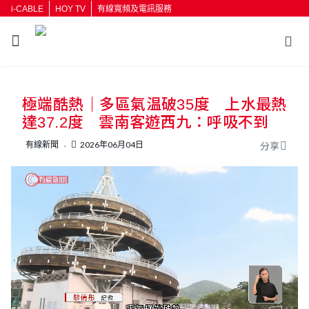
i-CABLE
HOY TV
有線寬頻及電訊服務
返回
極端酷熱｜多區氣温破35度 上水最熱
按輸入鍵開始搜尋
達37.2度 雲南客遊西九：呼吸不到
有線新聞
2026年06月04日
分享