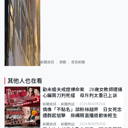
新聞資訊
港聞
首頁新聞
其他人也在看
勸未婚夫戒煙爆命案 28歲女教師連捅
心臟兩刀判死緩 母斥判太重已上訴
2026年08月05日
新聞資訊
新聞熱話
偶像「不點名」談粉絲越界 日女死忠
遭群起狙擊 掛繩開直播道歉後輕生
2026年08月06日
新聞資訊
新聞熱話