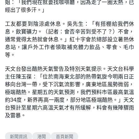
姐：「我們現在就要找咖啡廳，因為走了一圈太熱，已
經出了很多汗。」
工友都要到陰涼處休息。吳先生：「有搭棚給我們休
息，飲寶礦力。（記者：會否辛苦到受不了？）不會，
通常覺得太熱就會休息。」紅十字會於總部設立暑熱休
息站，讓戶外工作者領取補充體力飲品、零食、毛巾
等。
天文台發出酷熱天氣警告及特別天氣提示。天文台科學
主任陳玉葆：「位於南海東北部的熱帶氣旋今明兩日正
移向台灣一帶，受下沉氣流影響，廣東地區風勢微弱，
極端酷熱。星期五的天氣預測，我們預料市區最高氣溫
約34度，新界再高一兩度，部分地區極端酷熱。」天文
台預計至星期六高溫天氣才有所緩解，料會有幾陣驟雨
及雷暴。
新聞資訊
港聞
首頁新聞