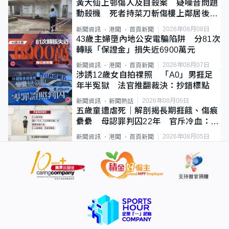
黃大仙上邨傷人及自殺案 疑噪音問題
動殺機 死者持菜刀斬傷樓上鄰居後墮
斃
2026年08月08日
新聞資訊
港聞
首頁新聞
43歲主婦墮內地公安電騙陷阱 分81次
轉賬「保證金」損失近6900萬元
2026年08月07日
新聞資訊
港聞
首頁新聞
涉誘12歲女自拍祼照 「A0」男捱足
年半冤獄 法官推翻裁決：抄錯標點
2026年08月06日
新聞資訊
新聞熱話
五歲童遭虐死｜解剖揭長期捱餓、傷痕
纍纍 母認罪判囚22年 官斥冷血：同
類案最惡劣
2026年08月05日
新聞資訊
港聞
首頁新聞