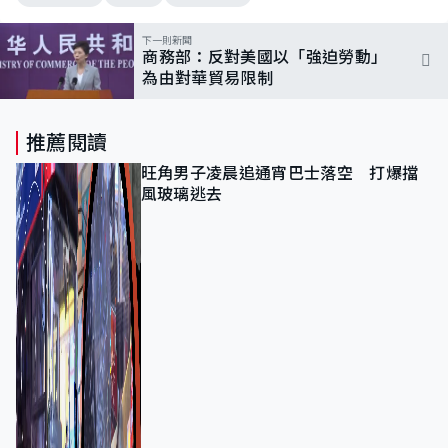
下一則新聞
商務部：反對美國以「強迫勞動」
為由對華貿易限制
推薦閱讀
旺角男子凌晨追通宵巴士落空 打爆擋
風玻璃逃去