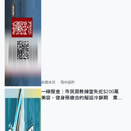
新聞資訊
兩岸國際
一線搜查｜市民買教練堂失近$200萬
美容、健身預繳合約擬設冷靜期 業界
憂退款計法對商戶不公