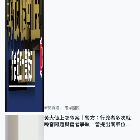
新聞資訊
兩岸國際
黃大仙上邨命案｜警方：行兇者多次就
噪音問題與傷者爭執 曾提出調單位已
獲批