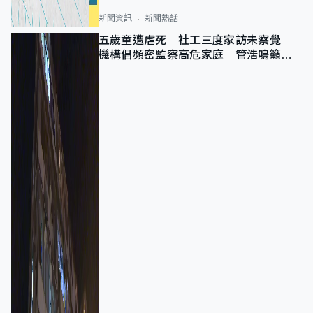
新聞資訊
新聞熱話
五歲童遭虐死｜社工三度家訪未察覺
機構倡頻密監察高危家庭 管浩鳴籲加
強跨部門協作