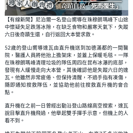
【有線新聞】尼泊爾一名登山嚮導在珠穆朗瑪峰下山途
中懷疑失足跌落冰隙，在缺乏食物和嚴寒天氣下，失蹤
六日後奇蹟生還，自行返回大本營求救。
52歲的登山嚮導達瓦由直升機送到加德滿都的一間醫
院，醫護人員將他抬上擔架床，並蓋上保暖毛毯。一隊
在珠穆朗瑪峰清理垃圾的隊伍周四在昆布冰瀑的底部，
發現有人緩慢走向大本營，其後確認他是失蹤六日的達
瓦。他雖然非常疲倦、但保持清醒，不過手指有凍傷，
隨即通知搜救隊伍，並協助他前往搜救直升機的會合
點。
直升機在之前一日曾經出動沿登山路線高空搜索，達瓦
說目擊直升機飛過，他舉起雙手揮手示意，但機上的人
看不到。