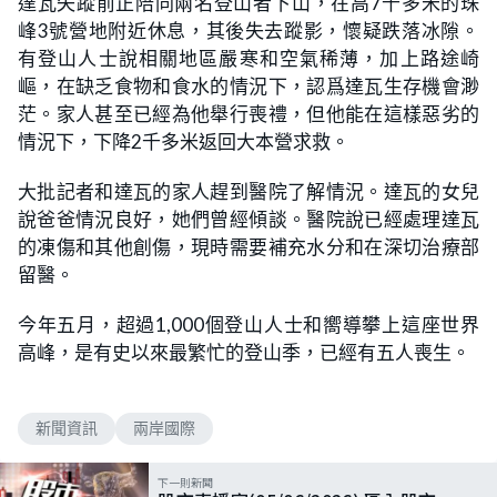
達瓦失蹤前正陪同兩名登山者下山，在高7千多米的珠
峰3號營地附近休息，其後失去蹤影，懷疑跌落冰隙。
有登山人士說相關地區嚴寒和空氣稀薄，加上路途崎
嶇，在缺乏食物和食水的情況下，認爲達瓦生存機會渺
茫。家人甚至已經為他舉行喪禮，但他能在這樣惡劣的
情況下，下降2千多米返回大本營求救。
大批記者和達瓦的家人趕到醫院了解情況。達瓦的女兒
說爸爸情況良好，她們曾經傾談。醫院說已經處理達瓦
的凍傷和其他創傷，現時需要補充水分和在深切治療部
留醫。
今年五月，超過1,000個登山人士和嚮導攀上這座世界
高峰，是有史以來最繁忙的登山季，已經有五人喪生。
新聞資訊
兩岸國際
下一則新聞