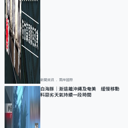
新聞資訊
兩岸國際
白海豚｜漸遠離沖繩及奄美 緩慢移動
料惡劣天氣持續一段時間