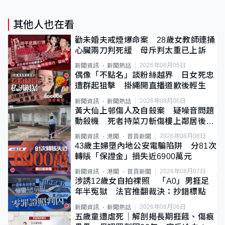
其他人也在看
勸未婚夫戒煙爆命案 28歲女教師連捅
心臟兩刀判死緩 母斥判太重已上訴
2026年08月05日
新聞資訊
新聞熱話
偶像「不點名」談粉絲越界 日女死忠
遭群起狙擊 掛繩開直播道歉後輕生
2026年08月06日
新聞資訊
新聞熱話
黃大仙上邨傷人及自殺案 疑噪音問題
動殺機 死者持菜刀斬傷樓上鄰居後墮
斃
2026年08月08日
新聞資訊
港聞
首頁新聞
43歲主婦墮內地公安電騙陷阱 分81次
轉賬「保證金」損失近6900萬元
2026年08月07日
新聞資訊
港聞
首頁新聞
涉誘12歲女自拍祼照 「A0」男捱足
年半冤獄 法官推翻裁決：抄錯標點
2026年08月06日
新聞資訊
新聞熱話
五歲童遭虐死｜解剖揭長期捱餓、傷痕