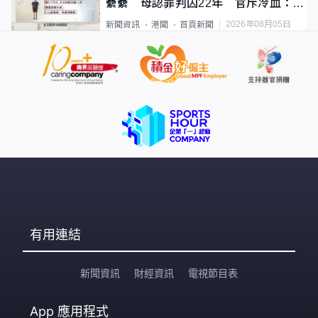
纍纍 母認罪判囚22年 官斥冷血：同
類案最惡劣
2026年08月05日
新聞資訊
港聞
首頁新聞
有用連結
新聞資訊
財經資訊
電視節目表
App
應用程式