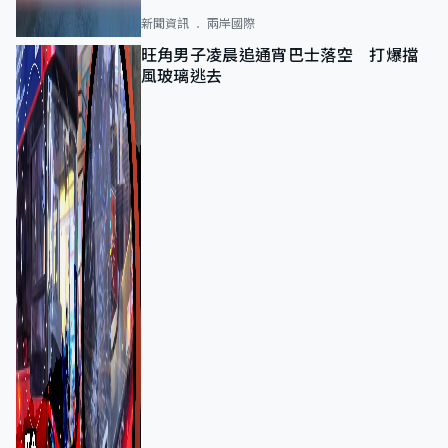
新聞資訊
兩岸國際
旺角男子凌晨追通宵巴士落空 打爆擋
風玻璃逃去