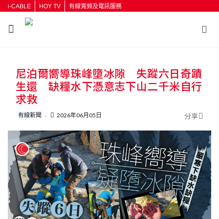
i-CABLE
HOY TV
有線寬頻及電訊服務
尼泊爾嚮導珠峰墮冰隙 失蹤六日奇蹟
生還 缺糧水下憑意志下山二千米自行
求救
有線新聞
2026年06月05日
分享