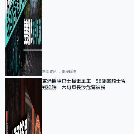
新聞資訊
兩岸國際
東涌機場巴士撞電單車 58歲鐵騎士昏
迷送院 六旬車長涉危駕被捕