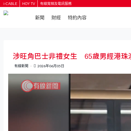
i-CABLE
HOY TV
有線寬頻及電訊服務
新聞
財經
特約內容
返回
涉旺角巴士非禮女生 65歲男經港珠
有線新聞
2026年06月05日