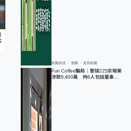
判
劣
新聞資訊
港聞
首頁新聞
Fun Coffee騙局｜警接225宗報案
涉款9,400萬 拘6人包括董事股
東 最高金額一宗涉近千萬