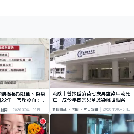
流感｜曾接種疫苗七歲男童染甲流死
解剖揭長期捱餓、傷痕
亡 成今年首宗兒童感染離世個案
22年 官斥冷血：同
2026年08月04日
新聞資訊
港聞
首頁新聞
2026年08月05日
頁新聞