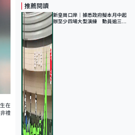
推薦閱讀
新皇崗口岸｜據悉政府擬本月中起
辦至少四場大型演練 動員逾三萬
公務員人次測試
女生在
嫌非禮