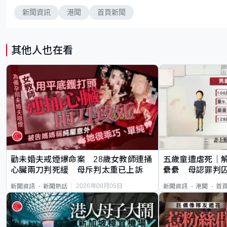
新聞資訊
港聞
首頁新聞
其他人也在看
勸未婚夫戒煙爆命案 28歲女教師連捅
五歲童遭虐死｜
心臟兩刀判死緩 母斥判太重已上訴
纍纍 母認罪判囚
類案最惡劣
2026年08月05日
新聞資訊
新聞熱話
新聞資訊
港聞
首