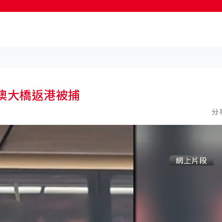
按輸入鍵開始搜尋
澳大橋返港被捕
分