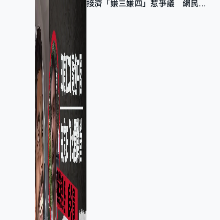
接濟「嫌三嫌四」惹爭議 網民：
不歡迎劣質旅客