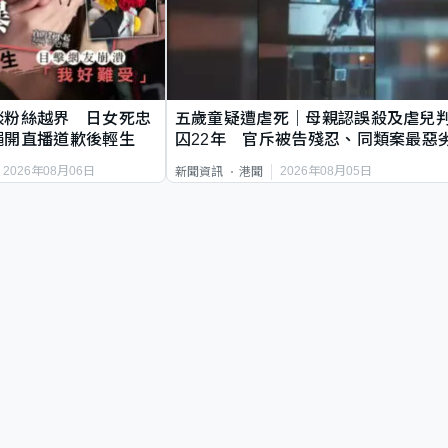
談粉絲越界 日女死忠
五歲童疑遭虐死｜母親認誤殺及虐兒
繩開直播道歉後輕生
囚22年 官斥被告殘忍、同類案最惡
2026年08月06日
2026年08月05日
新聞資訊
港聞