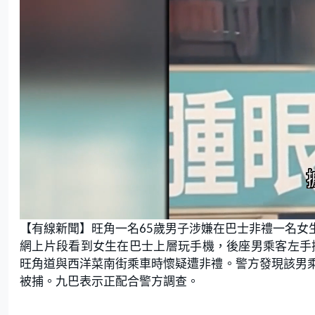
L
U
o
n
【有線新聞】旺角一名65歲男子涉嫌在巴士非禮一名女
a
m
d
u
e
t
網上片段看到女生在巴士上層玩手機，後座男乘客左手
d
e
:
旺角道與西洋菜南街乘車時懷疑遭非禮。警方發現該男
7
7
.
被捕。九巴表示正配合警方調查。
1
4
%