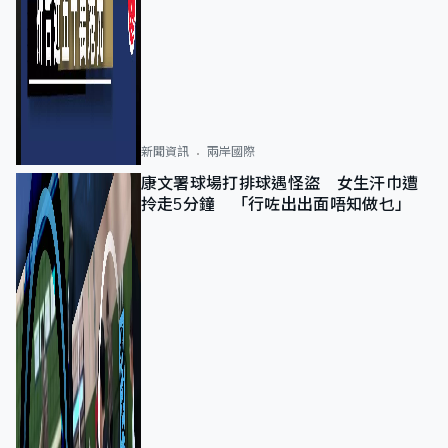
新聞資訊
兩岸國際
康文署球場打排球遇怪盜 女生汗巾遭
拎走5分鐘 「行咗出出面唔知做乜」