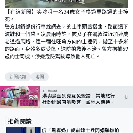
L
U
o
n
【有線新聞】尖沙咀一名34歲女子橫過馬路遭的士撞
a
m
d
u
死。
e
t
d
e
:
警方封鎖部份行車線調查，的士車頭蓋摺曲，路面遺下
7
5
波鞋和一個袋。凌晨兩時許，該女子在彌敦道近加連威
.
0
老道過馬路，遭一輛往旺角方向的士撞倒，拋至十多米
0
%
的路面，身體多處受傷，送院搶救後不治。警方拘捕69
歲的士司機，涉嫌危險駕駛導致他人死亡。
新聞資訊
港聞
下一則新聞
港與烏茲別克互免簽證 當地旅行
社盼開通直航吸客 當地人期待來
港深造
推薦閱讀
俄「黑寡婦」誘前線士兵閃婚騙撫恤