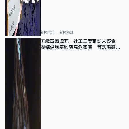
新聞資訊
新聞熱話
五歲童遭虐死｜社工三度家訪未察覺
機構倡頻密監察高危家庭 管浩鳴籲加
強跨部門協作