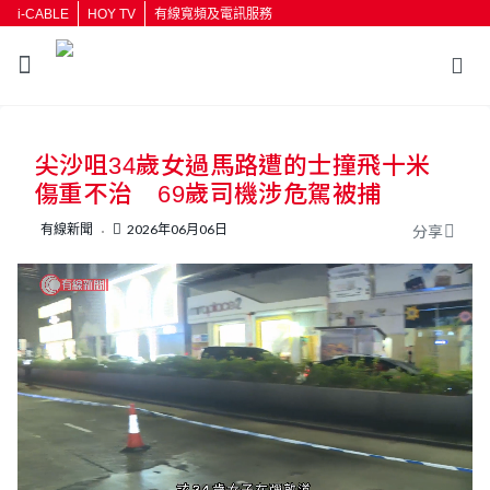
i-CABLE
HOY TV
有線寬頻及電訊服務
返回
尖沙咀34歲女過馬路遭的士撞飛十米
按輸入鍵開始搜尋
傷重不治 69歲司機涉危駕被捕
有線新聞
2026年06月06日
分享