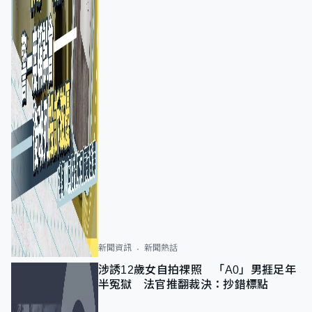
新聞資訊
新聞熱話
涉誘12歲女自拍祼照 「A0」男捱足年
半冤獄 法官推翻裁決：抄錯標點