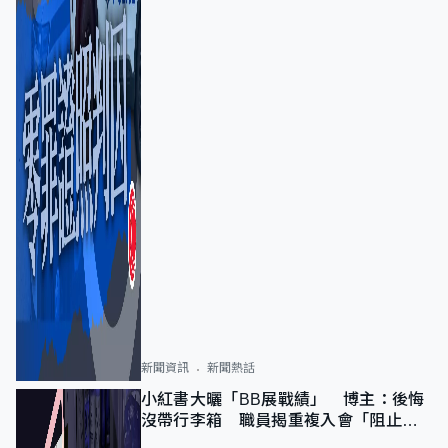
新聞資訊
新聞熱話
小紅書大曬「BB展戰績」 博主：後悔
沒帶行李箱 職員揭重複入會「阻止唔
到」