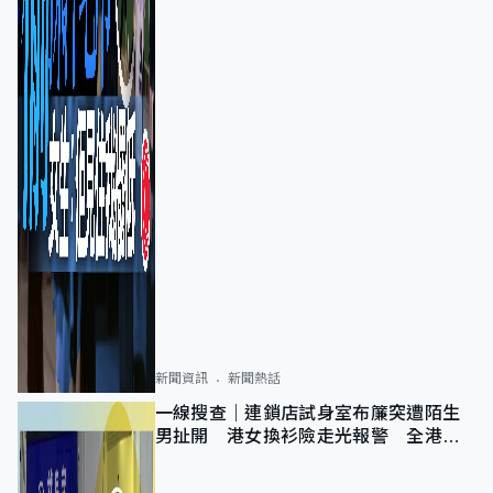
新聞資訊
新聞熱話
一線搜查｜連鎖店試身室布簾突遭陌生
男扯開 港女換衫險走光報警 全港分
店急換實體門