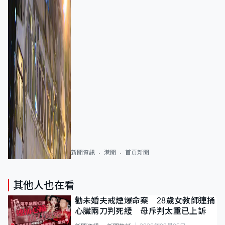
新聞資訊
港聞
首頁新聞
其他人也在看
勸未婚夫戒煙爆命案 28歲女教師連捅
心臟兩刀判死緩 母斥判太重已上訴