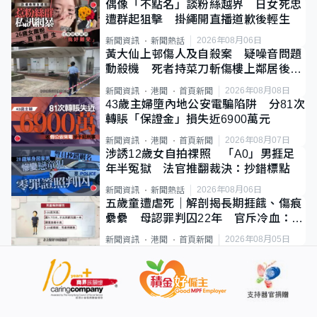
偶像「不點名」談粉絲越界 日女死忠
遭群起狙擊 掛繩開直播道歉後輕生
2026年08月06日
新聞資訊
新聞熱話
黃大仙上邨傷人及自殺案 疑噪音問題
動殺機 死者持菜刀斬傷樓上鄰居後墮
斃
2026年08月08日
新聞資訊
港聞
首頁新聞
43歲主婦墮內地公安電騙陷阱 分81次
轉賬「保證金」損失近6900萬元
2026年08月07日
新聞資訊
港聞
首頁新聞
涉誘12歲女自拍祼照 「A0」男捱足
年半冤獄 法官推翻裁決：抄錯標點
2026年08月06日
新聞資訊
新聞熱話
五歲童遭虐死｜解剖揭長期捱餓、傷痕
纍纍 母認罪判囚22年 官斥冷血：同
類案最惡劣
2026年08月05日
新聞資訊
港聞
首頁新聞