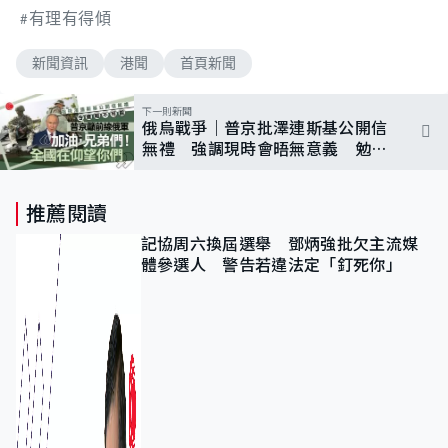
有理有得傾
新聞資訊
港聞
首頁新聞
下一則新聞
俄烏戰爭｜普京批澤連斯基公開信
無禮 強調現時會晤無意義 勉前
線俄軍「加油」
推薦閱讀
記協周六換屆選舉 鄧炳強批欠主流媒
體參選人 警告若違法定「釘死你」