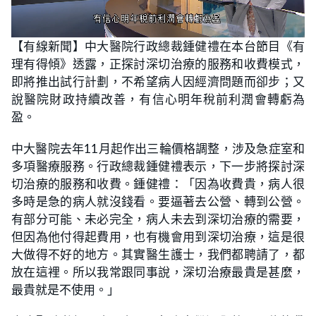
L
U
o
n
【有線新聞】中大醫院行政總裁鍾健禮在本台節目《有
a
m
d
u
理有得傾》透露，正探討深切治療的服務和收費模式，
e
t
d
e
:
即將推出試行計劃，不希望病人因經濟問題而卻步；又
1
8
說醫院財政持續改善，有信心明年稅前利潤會轉虧為
.
9
盈。
9
%
中大醫院去年11月起作出三輪價格調整，涉及急症室和
多項醫療服務。行政總裁鍾健禮表示，下一步將探討深
切治療的服務和收費。鍾健禮：「因為收費貴，病人很
多時是急的病人就沒錢看。要逼著去公營、轉到公營。
有部分可能、未必完全，病人未去到深切治療的需要，
但因為他付得起費用，也有機會用到深切治療，這是很
大做得不好的地方。其實醫生護士，我們都聘請了，都
放在這裡。所以我常跟同事說，深切治療最貴是甚麼，
最貴就是不使用。」