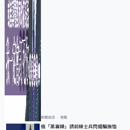
新聞資訊
港聞
俄「黑寡婦」誘前線士兵閃婚騙撫恤