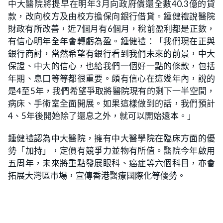
中大醫院將提早在明年3月向政府償還全數40.3億的貸
款，改向校方及由校方擔保向銀行借貸。鍾健禮說醫院
財政有所改善，近7個月有6個月，稅前盈利都是正數，
有信心明年全年會轉虧為盈。鍾健禮：「我們現在正與
銀行商討，當然希望有銀行看到我們未來的前景，中大
保證、中大的信心，也給我們一個好一點的條款，包括
年期、息口等等都很重要。頗有信心在這幾年內，說的
是4至5年，我們希望爭取將醫院現有的剩下一半空間，
病床、手術室全面開展。如果這樣做到的話，我們預計
4、5年後開始除了還息之外，就可以開始還本。」
鍾健禮認為中大醫院，擁有中大醫學院在臨床方面的優
勢「加持」，定價有競爭力並物有所值。醫院今年啟用
五周年，未來將重點發展眼科、癌症等六個科目，亦會
拓展大灣區市場，宣傳香港醫療國際化等優勢。