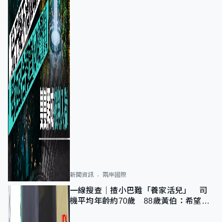
新聞資訊
兩岸國際
一線搜查｜揸小巴難「養家活兒」 司
機平均年齡約70歲 88歲黃伯：希望一
直揸落去