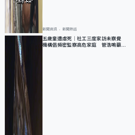
新聞資訊
新聞熱話
五歲童遭虐死｜社工三度家訪未察覺
機構倡頻密監察高危家庭 管浩鳴籲加
強跨部門協作