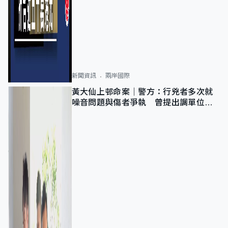
新聞資訊
兩岸國際
黃大仙上邨命案｜警方：行兇者多次就
噪音問題與傷者爭執 曾提出調單位已
獲批