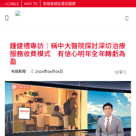
i-CABLE
HOY TV
有線寬頻及電訊服務
返回
鍾健禮專訪｜稱中大醫院探討深切治療
按輸入鍵開始搜尋
服務收費模式 有信心明年全年轉虧為
盈
有線新聞
2026年06月06日
分享