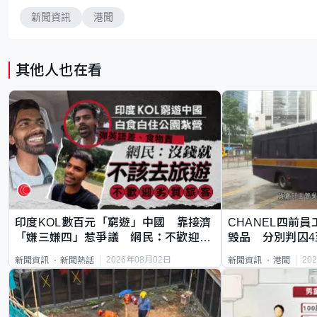
新聞資訊
港聞
其他人也在看
印度KOL數百元「窮遊」中國 靠接濟
CHANEL四前員
「嫌三嫌四」惹爭議 網民：不歡迎劣
毀品 分別判囚4
質旅客
2026年08月02日
20
新聞資訊
新聞熱話
新聞資訊
港聞