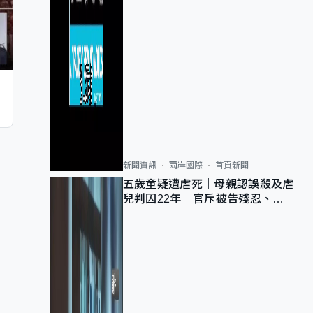
新聞資訊
兩岸國際
首頁新聞
五歲童疑遭虐死｜母親認誤殺及虐
兒判囚22年 官斥被告殘忍、同
類案最惡劣