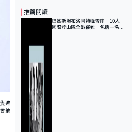
推薦閱讀
巴基斯坦布洛阿特峰雪崩 10人
國際登山隊全數罹難 包括一名中
國公民
隻進
署會抽