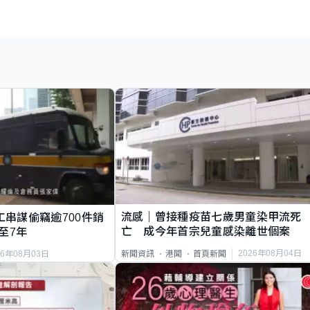
流感｜曾接種疫苗七歲男童染甲流死
工串謀偷竊逾700件銷
亡 成今年首宗兒童感染離世個案
至7年
2026年08月04日
新聞資訊
港聞
首頁新聞
26年08月03日