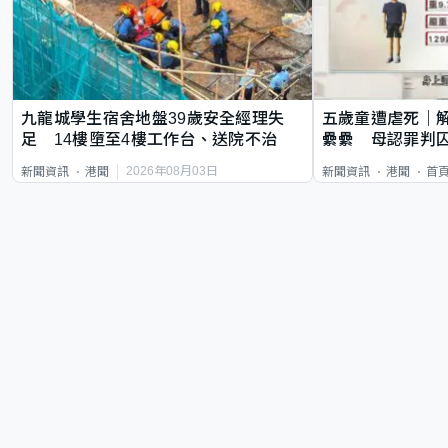
九龍城學生宿舍地盤39歲安全經理失
五歲童遭虐死｜
足 14樓墮至4樓工作台、送院不治
纍纍 母認罪判囚
類案最惡劣
2026年08月03日
新聞資訊
港聞
新聞資訊
港聞
首