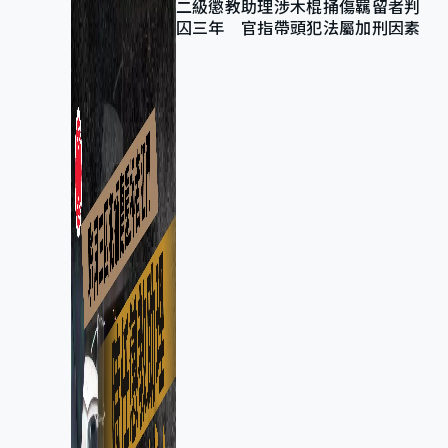
二級懲教助理涉木棍捅傷羈留者判
囚三年 官指帶頭犯法屬加刑因素