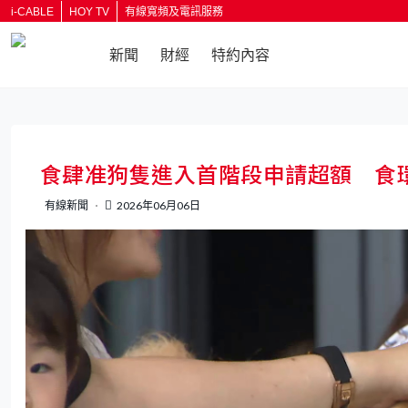
i-CABLE
HOY TV
有線寬頻及電訊服務
新聞
財經
特約內容
食肆准狗隻進入首階段申請超額 食
有線新聞
2026年06月06日