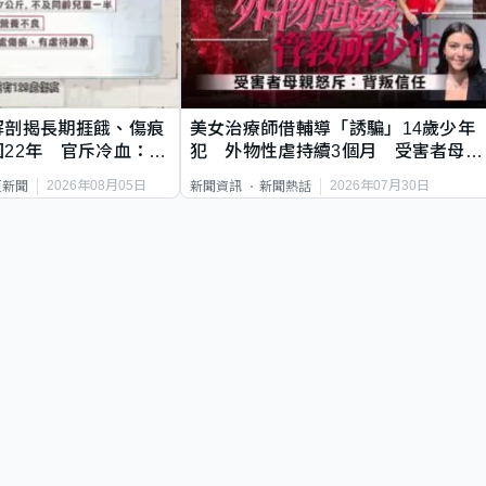
解剖揭長期捱餓、傷痕
美女治療師借輔導「誘騙」14歲少年
22年 官斥冷血：同
犯 外物性虐持續3個月 受害者母：
要保護其他人
2026年08月05日
2026年07月30日
頁新聞
新聞資訊
新聞熱話