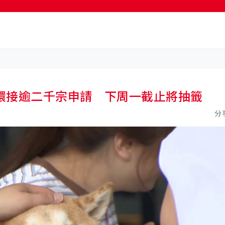
環接逾二千宗申請 下周一截止將抽籤
分