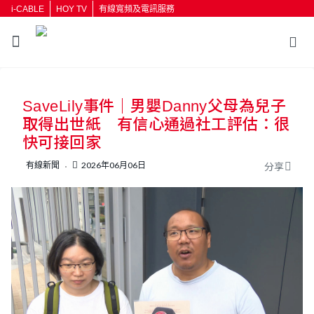
i-CABLE
HOY TV
有線寬頻及電訊服務
返回
SaveLily事件｜男嬰Danny父母為兒子
按輸入鍵開始搜尋
取得出世紙 有信心通過社工評估：很
快可接回家
有線新聞
2026年06月06日
分享