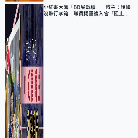
小紅書大曬「BB展戰績」 博主：後悔
沒帶行李箱 職員揭重複入會「阻止唔
到」