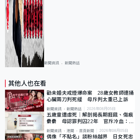
新聞資訊
新聞熱話
其他人也在看
勸未婚夫戒煙爆命案 28歲女教師連捅
心臟兩刀判死緩 母斥判太重已上訴
2026年08月05日
新聞資訊
新聞熱話
五歲童遭虐死｜解剖揭長期捱餓、傷痕
纍纍 母認罪判囚22年 官斥冷血：同
類案最惡劣
2026年08月05日
新聞資訊
港聞
首頁新聞
偶像「不點名」談粉絲越界 日女死忠