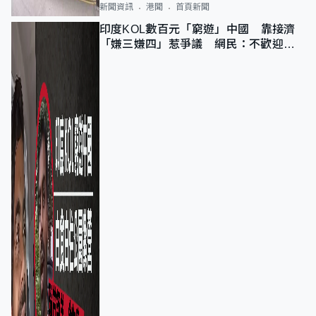
新聞資訊
港聞
首頁新聞
印度KOL數百元「窮遊」中國 靠接濟
「嫌三嫌四」惹爭議 網民：不歡迎劣
質旅客