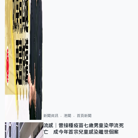
新聞資訊
港聞
首頁新聞
流感｜曾接種疫苗七歲男童染甲流死
亡 成今年首宗兒童感染離世個案