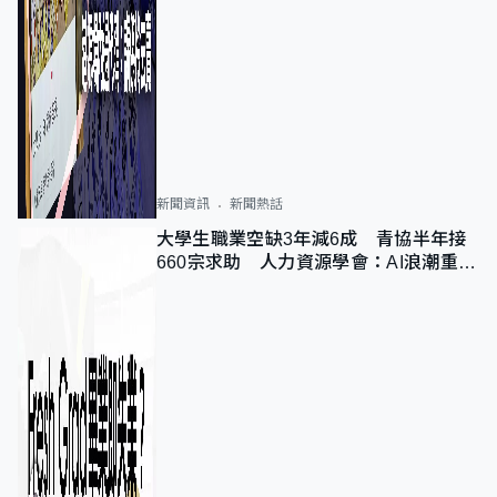
新聞資訊
新聞熱話
大學生職業空缺3年減6成 青協半年接
660宗求助 人力資源學會：AI浪潮重整
職位需求