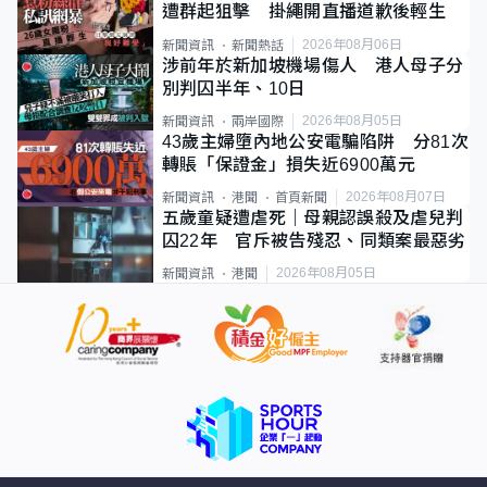
遭群起狙擊 掛繩開直播道歉後輕生
2026年08月06日
新聞資訊
新聞熱話
涉前年於新加坡機場傷人 港人母子分
別判囚半年、10日
2026年08月05日
新聞資訊
兩岸國際
43歲主婦墮內地公安電騙陷阱 分81次
轉賬「保證金」損失近6900萬元
2026年08月07日
新聞資訊
港聞
首頁新聞
五歲童疑遭虐死｜母親認誤殺及虐兒判
囚22年 官斥被告殘忍、同類案最惡劣
2026年08月05日
新聞資訊
港聞