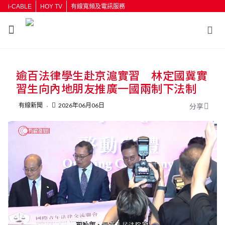
i-CABLE
HOY TV
有線寬頻及電訊服務
返回
逾百法律學生赴京滬實習 林定國冀實
按輸入鍵開始搜尋
習生向內地朋友推廣一國兩制下法制
有線新聞
2026年06月06日
分享