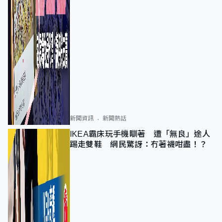
新聞資訊
新聞熱話
IKEA霸床玩手機瞓著 遭「無良」途人
踢走雙鞋 網民驚訝：冇著襪咁盡！？