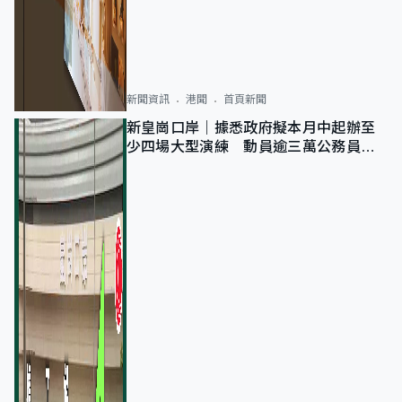
新聞資訊
港聞
首頁新聞
新皇崗口岸｜據悉政府擬本月中起辦至
少四場大型演練 動員逾三萬公務員人
次測試