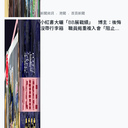
新聞資訊
港聞
首頁新聞
小紅書大曬「BB展戰績」 博主：後悔
沒帶行李箱 職員揭重複入會「阻止唔
到」