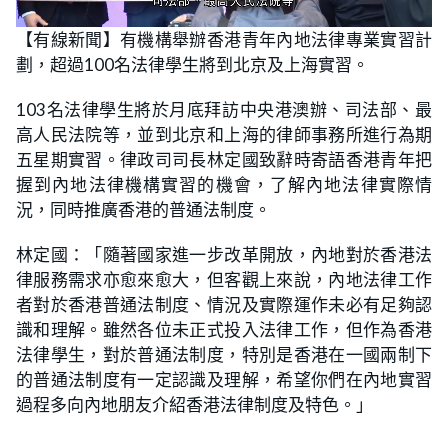
L
U
o
n
【有線新聞】有機構舉辦香港青年內地法律專業實習計
a
m
d
u
劃，超過100名法律學生將到北京及上海實習。
e
t
d
e
:
3
103名法律學生將於月底拜訪中央港澳辦、司法部、最
3
.
高人民法院等，並到北京和上海的律師事務所進行為期
7
5
五星期實習。律政司司長林定國致辭時寄語香港青年把
%
握到內地法律機構實習的機會，了解內地法律實際情
況，同時推廣香港的普通法制度。
林定國：「隨著國家進一步改革開放，內地對於香港法
律服務需求亦愈來愈大，但客觀上來說，內地法律工作
者對於香港普通法制度、情況及實際運作未必有足夠認
識和理解。雖然各位未正式投入法律工作，但作為香港
法律學生，對於普通法制度，特別是香港在一國兩制下
的普通法制度有一定認識及理解，希望你們在內地實習
過程多向內地朋友介紹香港法律制度及特色。」