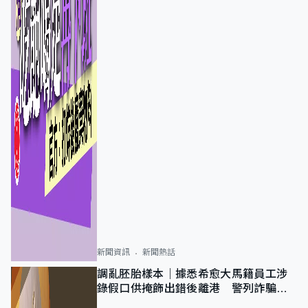
新聞資訊
新聞熱話
調亂胚胎樣本｜據悉希愈大馬籍員工涉
錄假口供掩飾出錯後離港 警列詐騙
正通緝在逃人士