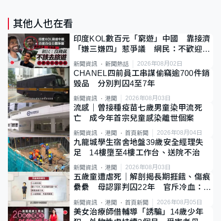
其他人也在看
印度KOL數百元「窮遊」中國 靠接濟
「嫌三嫌四」惹爭議 網民：不歡迎劣
質旅客
2026年08月02日
新聞資訊
新聞熱話
CHANEL四前員工串謀偷竊逾700件銷
毀品 分別判囚4至7年
2026年08月03日
新聞資訊
港聞
流感｜曾接種疫苗七歲男童染甲流死
亡 成今年首宗兒童感染離世個案
2026年08月04日
新聞資訊
港聞
首頁新聞
九龍城學生宿舍地盤39歲安全經理失
足 14樓墮至4樓工作台、送院不治
2026年08月03日
新聞資訊
港聞
五歲童遭虐死｜解剖揭長期捱餓、傷痕
纍纍 母認罪判囚22年 官斥冷血：同
類案最惡劣
2026年08月05日
新聞資訊
港聞
首頁新聞
美女治療師借輔導「誘騙」14歲少年