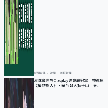
新聞資訊
港聞
首頁新聞
港隊奪世界Cosplay峰會總冠軍 神還原
《魔物獵人》、舞台融入獅子山 參賽
者：讓大家認識香港