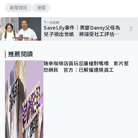
新聞資訊
港聞
下一則新聞
SaveLily事件｜男嬰Danny父母為
兒子領出世紙 將接受社工評估是
否適合做家長
推薦閱讀
瑞幸咖啡店員玩忌廉槍對嘴噴 影片惹
怒網民 官方：已解僱違規員工