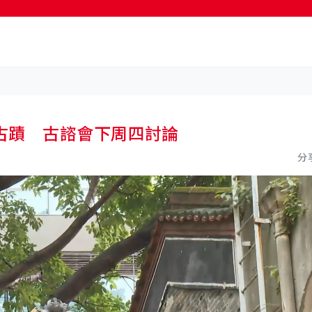
按輸入鍵開始搜尋
古蹟 古諮會下周四討論
分