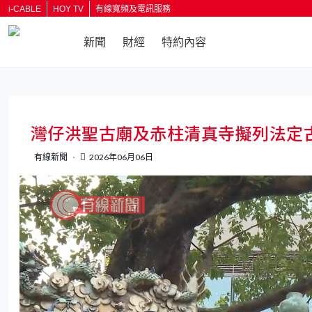
i-CABLE
HOY TV
有線寬頻及電訊服務
新聞
財經
特約內容
返回
灣仔洪聖古廟及赤柱清真寺擬列法定
有線新聞
2026年06月06日