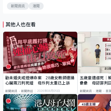
新聞資訊
港聞
其他人也在看
勸未婚夫戒煙爆命案 28歲女教師連捅
五歲童遭虐死｜
心臟兩刀判死緩 母斥判太重已上訴
纍纍 母認罪判囚
類案最惡劣
2026年08月05日
新聞資訊
新聞熱話
新聞資訊
港聞
首