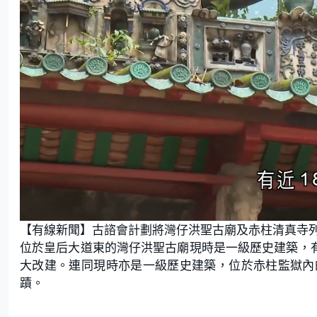
U
n
【有線新聞】古諮會計劃將灣仔洪聖古廟及赤柱清真寺
m
u
t
位於皇后大道東的灣仔洪聖古廟現時是一級歷史建築，有
e
大改建。連同現時亦是一級歷史建築，位於赤柱監獄內
蹟。