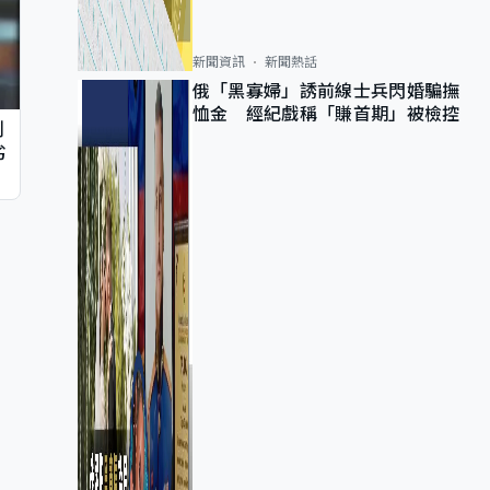
新聞資訊
新聞熱話
俄「黑寡婦」誘前線士兵閃婚騙撫
恤金 經紀戲稱「賺首期」被檢控
判
劣