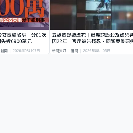
公安電騙陷阱 分81次
五歲童疑遭虐死｜母親認誤殺及虐兒
失近6900萬元
囚22年 官斥被告殘忍、同類案最惡
2026年08月07日
2026年08月05日
頁新聞
新聞資訊
港聞