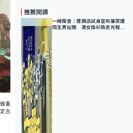
推薦閱讀
一線搜查｜連鎖店試身室布簾突遭
陌生男扯開 港女換衫險走光報
警 全港分店急換實體門
曾做重
定古