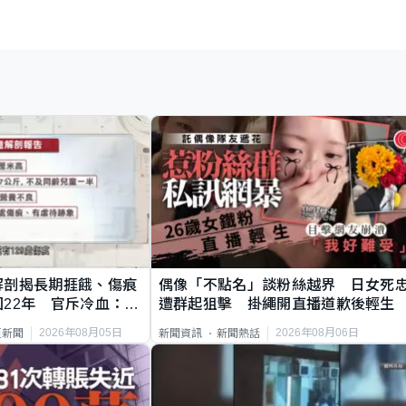
解剖揭長期捱餓、傷痕
偶像「不點名」談粉絲越界 日女死
22年 官斥冷血：同
遭群起狙擊 掛繩開直播道歉後輕生
2026年08月05日
2026年08月06日
頁新聞
新聞資訊
新聞熱話