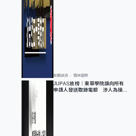
新聞資訊
兩岸國際
JUPAS放榜｜東華學院誤向所有
申請人發送取錄電郵 涉人為操作
疏忽、影響11,139人