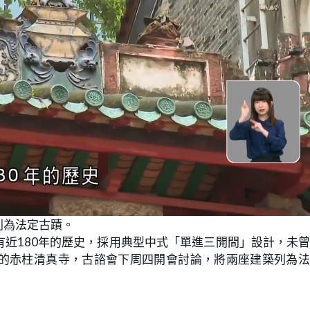
L
o
列為法定古蹟。
a
d
e
近180年的歷史，採用典型中式「單進三開間」設計，未
d
:
的赤柱清真寺，古諮會下周四開會討論，將兩座建築列為法
1
0
0
.
0
0
%