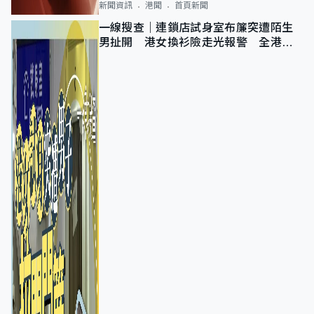
新聞資訊
港聞
首頁新聞
一線搜查｜連鎖店試身室布簾突遭陌生
男扯開 港女換衫險走光報警 全港分
店急換實體門