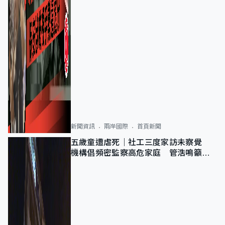
新聞資訊
兩岸國際
首頁新聞
五歲童遭虐死｜社工三度家訪未察覺
機構倡頻密監察高危家庭 管浩鳴籲加
強跨部門協作