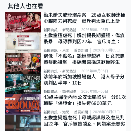
其他人也在看
勸未婚夫戒煙爆命案 28歲女教師連捅
心臟兩刀判死緩 母斥判太重已上訴
2026年08月05日
新聞資訊
新聞熱話
五歲童遭虐死｜解剖揭長期捱餓、傷痕
纍纍 母認罪判囚22年 官斥冷血：同
類案最惡劣
2026年08月05日
新聞資訊
港聞
首頁新聞
偶像「不點名」談粉絲越界 日女死忠
遭群起狙擊 掛繩開直播道歉後輕生
2026年08月06日
新聞資訊
新聞熱話
涉前年於新加坡機場傷人 港人母子分
別判囚半年、10日
2026年08月05日
新聞資訊
兩岸國際
43歲主婦墮內地公安電騙陷阱 分81次
轉賬「保證金」損失近6900萬元
2026年08月07日
新聞資訊
港聞
首頁新聞
五歲童疑遭虐死｜母親認誤殺及虐兒判
囚22年 官斥被告殘忍、同類案最惡劣