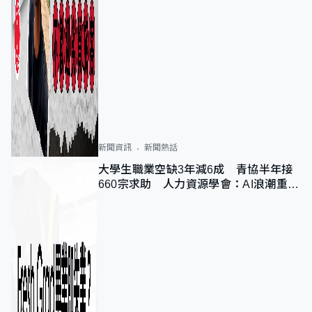
新聞資訊
新聞熱話
大學生職業空缺3年減6成 青協半年接
660宗求助 人力資源學會：AI浪潮重整
職位需求