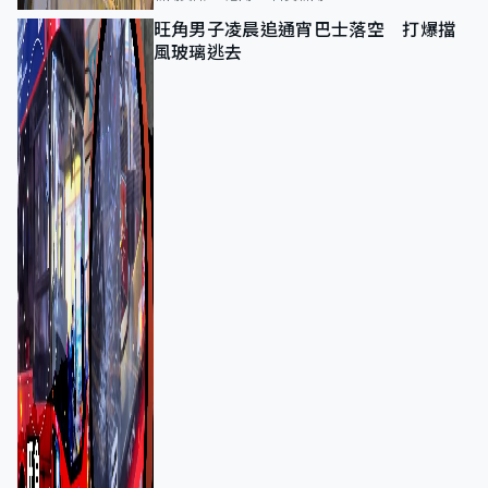
旺角男子凌晨追通宵巴士落空 打爆擋
風玻璃逃去