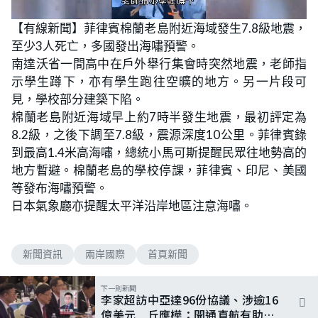
L
U
o
n
【有線新聞】菲律賓棉蘭老島附近海域發生7.8級地震，
a
m
d
u
至少3人死亡，多國發出海嘯預警。
e
t
d
e
:
南達沃省一間高中在戶外舉行集會時突然地震，老師指
5
0
示學生蹲下，亦有學生跑往空曠的地方。另一片段可
.
8
見，學校部分建築下陷。
5
%
棉蘭老島附近海域早上約7時半發生地震，最初評定為
8.2級，之後下調至7.8級，震源深度10公里。菲律賓錄
到最高1.4米高海嘯，總統小馬可斯提醒民眾往地勢高的
地方暫避。棉蘭老島的學校停課，菲律賓、印尼、美國
等發布海嘯預警。
日本氣象廳亦提醒太平洋沿岸地區注意海嘯。
新聞資訊
兩岸國際
首頁新聞
下一則新聞
李家超訪中亞達96份協議、涉逾16
億美元 丘應樺：開通直航有助雙