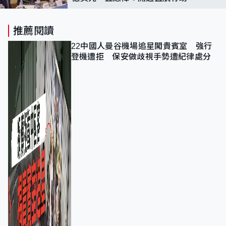
方經貿
推薦閱讀
22中國人曼谷機場追星闖貴賓室 強行
登機遭拒 保安做歧視手勢遭紀律處分