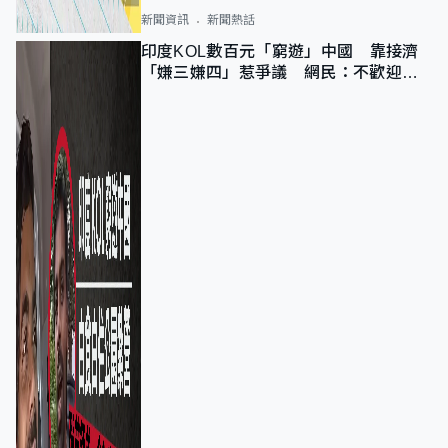
新聞資訊
新聞熱話
印度KOL數百元「窮遊」中國 靠接濟
「嫌三嫌四」惹爭議 網民：不歡迎劣
質旅客