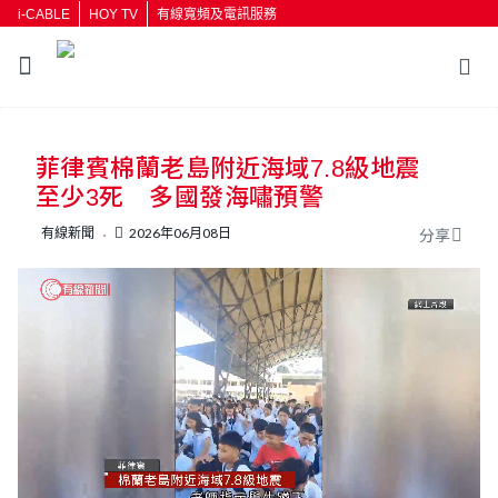
i-CABLE
HOY TV
有線寬頻及電訊服務
返回
菲律賓棉蘭老島附近海域7.8級地震
按輸入鍵開始搜尋
至少3死 多國發海嘯預警
有線新聞
2026年06月08日
分享