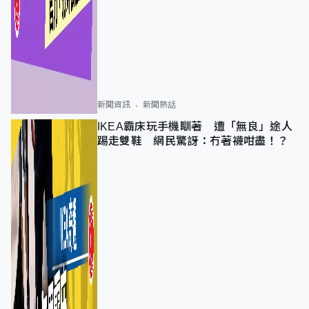
新聞資訊
新聞熱話
IKEA霸床玩手機瞓著 遭「無良」途人
踢走雙鞋 網民驚訝：冇著襪咁盡！？