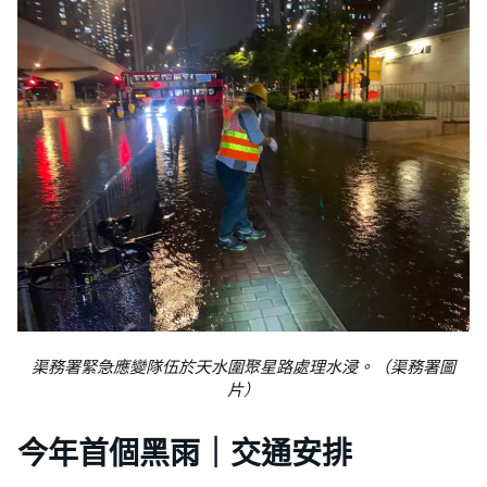
渠務署緊急應變隊伍於天水圍聚星路處理水浸。（渠務署圖
片）
今年首個黑雨｜交通安排