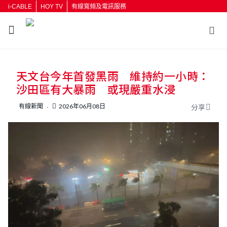
i-CABLE
HOY TV
有線寬頻及電訊服務
返回
天文台今年首發黑雨 維持約一小時：
按輸入鍵開始搜尋
沙田區有大暴雨 或現嚴重水浸
有線新聞
2026年06月08日
分享