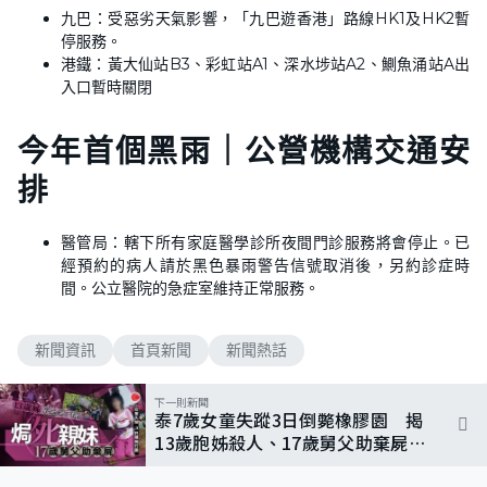
九巴：受惡劣天氣影響，「九巴遊香港」路線HK1及HK2暫
停服務。
港鐵：黃大仙站B3、彩虹站A1、深水埗站A2、鰂魚涌站A出
入口暫時關閉
今年首個黑雨｜公營機構交通安
排
醫管局：轄下所有家庭醫學診所夜間門診服務將會停止。已
經預約的病人請於黑色暴雨警告信號取消後，另約診症時
間。公立醫院的急症室維持正常服務。
新聞資訊
首頁新聞
新聞熱話
下一則新聞
泰7歲女童失蹤3日倒斃橡膠園 揭
13歲胞姊殺人、17歲舅父助棄屍
父母情緒崩潰：難以相信