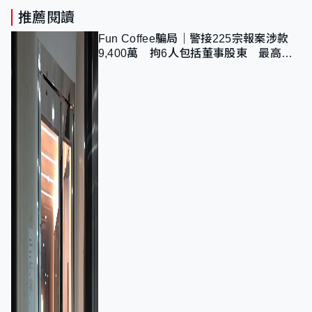
推薦閱讀
Fun Coffee騙局｜警接225宗報案涉款
9,400萬 拘6人包括董事股東 最高金
額一宗涉近千萬