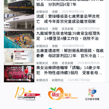
毀品 分別判囚4至7年
2026年08月03日
新聞資訊
港聞
流感｜曾接種疫苗七歲男童染甲流死
亡 成今年首宗兒童感染離世個案
2026年08月04日
新聞資訊
港聞
首頁新聞
九龍城學生宿舍地盤39歲安全經理失
足 14樓墮至4樓工作台、送院不治
2026年08月03日
新聞資訊
港聞
五歲童遭虐死｜解剖揭長期捱餓、傷痕
纍纍 母認罪判囚22年 官斥冷血：同
類案最惡劣
2026年08月05日
新聞資訊
港聞
首頁新聞
美女治療師借輔導「誘騙」14歲少年
犯 外物性虐持續3個月 受害者母：
要保護其他人
2026年07月30日
新聞資訊
新聞熱話