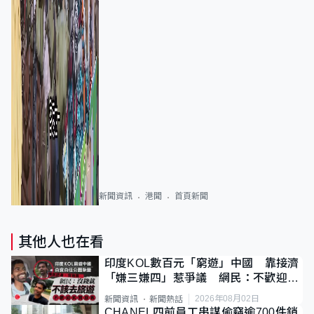
新聞資訊
港聞
首頁新聞
其他人也在看
印度KOL數百元「窮遊」中國 靠接濟
「嫌三嫌四」惹爭議 網民：不歡迎劣
質旅客
2026年08月02日
新聞資訊
新聞熱話
CHANEL四前員工串謀偷竊逾700件銷