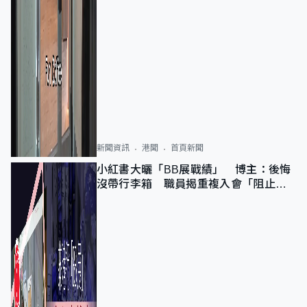
新聞資訊
港聞
首頁新聞
小紅書大曬「BB展戰績」 博主：後悔
沒帶行李箱 職員揭重複入會「阻止唔
到」