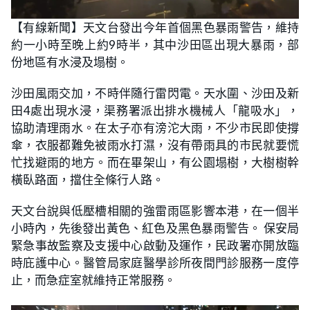
【有線新聞】天文台發出今年首個黑色暴雨警告，維持
約一小時至晚上約9時半，其中沙田區出現大暴雨，部
份地區有水浸及塌樹。
沙田風雨交加，不時伴隨行雷閃電。天水圍、沙田及新
田4處出現水浸，渠務署派出排水機械人「龍吸水」，
協助清理雨水。在太子亦有滂沱大雨，不少市民即使撐
傘，衣服都難免被雨水打濕，沒有帶雨具的市民就要慌
忙找避雨的地方。而在畢架山，有公園塌樹，大樹樹幹
橫臥路面，擋住全條行人路。
天文台說與低壓槽相關的強雷雨區影響本港，在一個半
小時內，先後發出黃色、紅色及黑色暴雨警告。 保安局
緊急事故監察及支援中心啟動及運作，民政署亦開放臨
時庇護中心。醫管局家庭醫學診所夜間門診服務一度停
止，而急症室就維持正常服務。