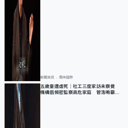
新聞資訊
兩岸國際
五歲童遭虐死｜社工三度家訪未察覺
機構倡頻密監察高危家庭 管浩鳴籲加
強跨部門協作