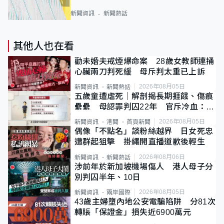
新聞資訊
新聞熱話
其他人也在看
勸未婚夫戒煙爆命案 28歲女教師連捅
心臟兩刀判死緩 母斥判太重已上訴
2026年08月05日
新聞資訊
新聞熱話
五歲童遭虐死｜解剖揭長期捱餓、傷痕
纍纍 母認罪判囚22年 官斥冷血：同
類案最惡劣
2026年08月05日
新聞資訊
港聞
首頁新聞
偶像「不點名」談粉絲越界 日女死忠
遭群起狙擊 掛繩開直播道歉後輕生
2026年08月06日
新聞資訊
新聞熱話
涉前年於新加坡機場傷人 港人母子分
別判囚半年、10日
2026年08月05日
新聞資訊
兩岸國際
43歲主婦墮內地公安電騙陷阱 分81次
轉賬「保證金」損失近6900萬元