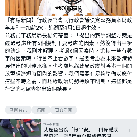
L
U
o
n
【有線新聞】行政長官會同行政會議決定公務員本財政
a
m
d
u
年度劃一加薪2%
，追溯至4月1日起生效。
e
t
d
e
:
公務員事務局局長楊何蓓茵：「提出的薪酬調整方案是
5
4
經過考慮所有6個機制下要考慮的因素，然後得出平衡
.
0
的決定。我剛才解釋，考慮6個因素時，尤其一些有數
0
%
字的因素時，行會不止看數字，還要考慮為未來香港發
展作出的財務承擔。也考慮地緣政局改變對香港一個開
放型經濟短時間內的影響，我們需要有足夠準備以應付
這些不時之需；而地緣政治局勢持續不明朗，這些都是
行會的考慮去得出這個結果。」
新聞資訊
港聞
首頁新聞
下一則新聞
艾歷臣出院「報平安」 稱身體狀
況良好 跟5年前心臟驟停不同