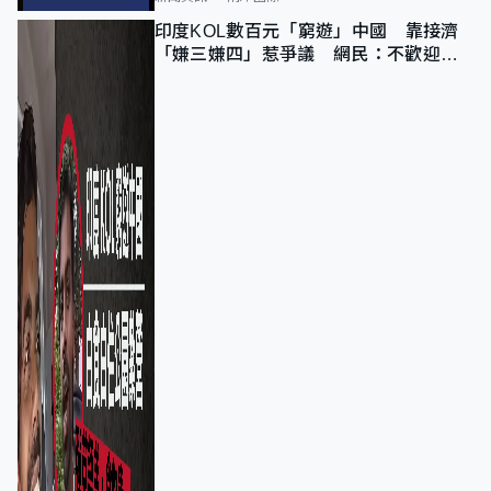
印度KOL數百元「窮遊」中國 靠接濟
「嫌三嫌四」惹爭議 網民：不歡迎劣
質旅客