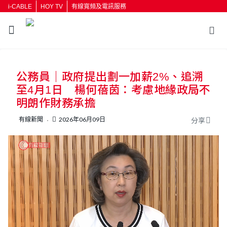
i-CABLE
HOY TV
有線寬頻及電訊服務
返回
公務員｜政府提出劃一加薪2%、追溯
按輸入鍵開始搜尋
至4月1日 楊何蓓茵：考慮地緣政局不
明朗作財務承擔
有線新聞
2026年06月09日
分享