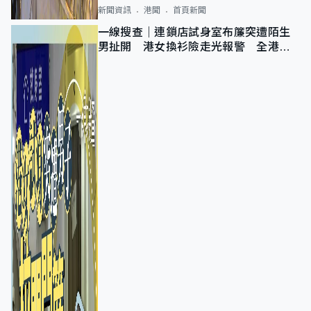
新聞資訊
港聞
首頁新聞
一線搜查｜連鎖店試身室布簾突遭陌生
男扯開 港女換衫險走光報警 全港分
店急換實體門