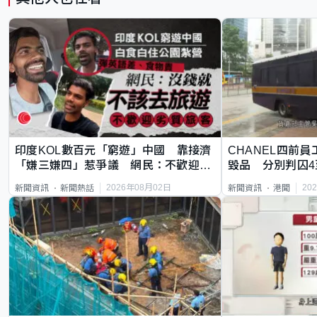
印度KOL數百元「窮遊」中國 靠接濟
CHANEL四前員
「嫌三嫌四」惹爭議 網民：不歡迎劣
毀品 分別判囚4
質旅客
2026年08月02日
20
新聞資訊
新聞熱話
新聞資訊
港聞