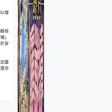
以噓
器檢
旺場」
出於安
指出當
期望亦