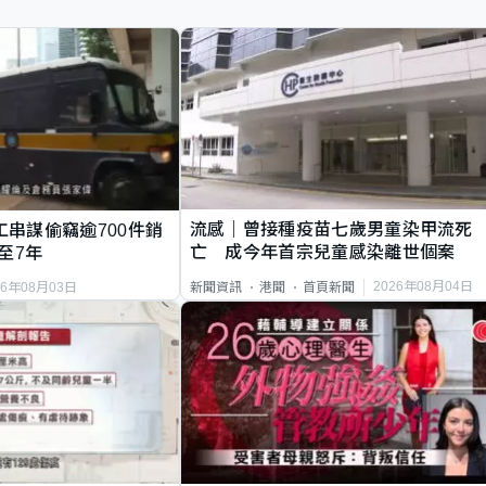
流感｜曾接種疫苗七歲男童染甲流死
工串謀偷竊逾700件銷
亡 成今年首宗兒童感染離世個案
至7年
2026年08月04日
新聞資訊
港聞
首頁新聞
26年08月03日