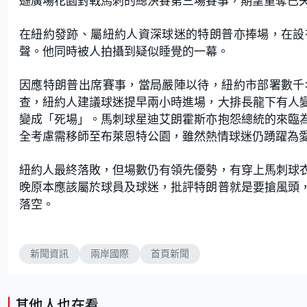
遜廣場花園對戰馬刺的總決賽第三場賽事，期望重奪已失
在紐約發跡、屬紐約人資深球迷的特朗普亦捧場，在設
聲。他同時被人拍攝到疑似睡覺的一幕。
因應特朗普出席賽事，當局嚴陣以待，紐約市部署數千
查，紐約人建議球迷提早兩小時進場，大排長龍下有人
變成「死場」。馬刺球星迪艾朗霍斯亦抱怨總統的來臨
全考慮需移師至布萊恩特公園，雖然熱情球迷仍踴躍為
紐約人最終落敗，但場數仍有領先優勢，有穿上馬刺球
晚原本應該屬於球員及球迷，批評特朗普就是要搶風頭
落空。
新聞資訊
兩岸國際
首頁新聞
其他人也在看