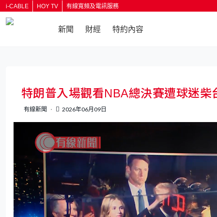
i-CABLE
HOY TV
有線寬頻及電訊服務
新聞
財經
特約內容
返回
特朗普入場觀看NBA總決賽遭球迷柴
有線新聞
2026年06月09日