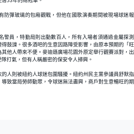
落53年的總冠軍。
有防彈玻璃的包廂觀戰，但他在國歌演奏期間被現場球迷報
名警員，特勤局則出動數百人，所有入場者須通過金屬探測
變得鼓譟。很多酒吧的生意因路障受影響，由原本預期的「
為其他人帶來不便。麥迪遜廣場花園外原定舉行觀賽派對，
愛隊打氣，但有人稱嚴密的保安令人掃興。
衣的人則被紐約人球迷包圍騷擾。紐約州民主黨參議員舒默
，導致當局勞師動眾，令球迷無法盡興，商戶對生意暢旺的