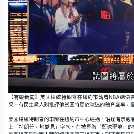
L
U
o
n
【有線新聞】美國總統特朗普在紐約市觀看NBA總決
a
m
d
u
e
t
采．有民主黨人則批評他試圖將屬於球迷的體育盛事，
d
e
:
1
6
.
美國總統特朗普的車隊在紐約市中心經過，沿途有示威
5
6
上「特朗普，地獄見」字句。在被譽為「籃球聖地」的
%