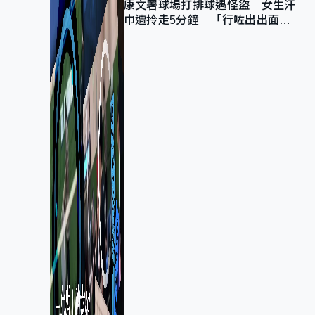
康文署球場打排球遇怪盜 女生汗
巾遭拎走5分鐘 「行咗出出面唔
知做乜」