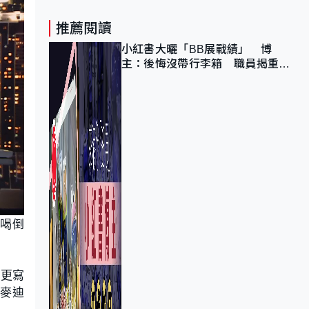
推薦閱讀
小紅書大曬「BB展戰績」 博
主：後悔沒帶行李箱 職員揭重複
入會「阻止唔到」
喝倒
中更寫
場麥迪