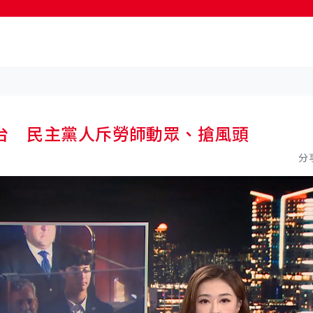
按輸入鍵開始搜尋
台 民主黨人斥勞師動眾、搶風頭
分