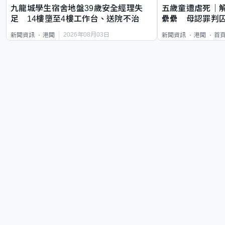
九龍城學生宿舍地盤39歲安全經理失
五歲童遭虐死｜
足 14樓墮至4樓工作台、送院不治
纍纍 母認罪判囚
類案最惡劣
2026年08月03日
新聞資訊
港聞
新聞資訊
港聞
首