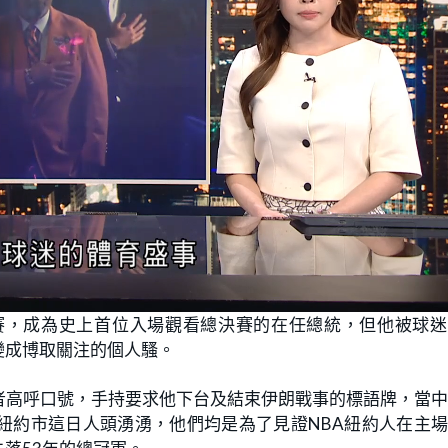
賽，成為史上首位入場觀看總決賽的在任總統，但他被球迷
變成博取關注的個人騷。
者高呼口號，手持要求他下台及結束伊朗戰事的標語牌，當
紐約市這日人頭湧湧，他們均是為了見證NBA紐約人在主