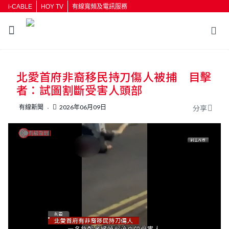
i-CABLE
HOY TV
有線寬頻及電訊服務
返回
北愛首府非裔移民持刀傷人被捕 目擊
按輸入鍵開始搜尋
者：試圖割斷受害人頭部
有線新聞
2026年06月09日
分享