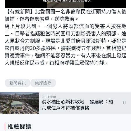
L
U
o
n
【有線新聞】北愛爾蘭一名非裔移民在街頭持刀傷人後
a
m
d
u
被捕，傷者傷勢嚴重，送院救治。
e
t
d
e
:
網上片段見到，一個男人將頭部流血的受害人按在地
5
4
上。目擊者指疑犯當時試圖用刀割斷受害人的頭部，途
.
5
人見狀合力制服。現場是北愛首府貝爾法斯特，疑犯是
5
%
來自蘇丹的30多歲移民，據報獲得五年簽證。首相施紀
賢譴責事件，強調不能容忍暴力。有人事後在網上發起
大規模反移民示威，首相府呼籲民眾保持冷靜。
新聞資訊
兩岸國際
下一則新聞
洪水橋田心新村收地 發展局：約
六成住戶不符補償資格
推薦閱讀