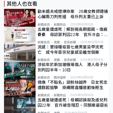
其他人也在看
勸未婚夫戒煙爆命案 28歲女教師連捅
心臟兩刀判死緩 母斥判太重已上訴
2026年08月05日
新聞資訊
新聞熱話
五歲童遭虐死｜解剖揭長期捱餓、傷痕
纍纍 母認罪判囚22年 官斥冷血：同
類案最惡劣
2026年08月05日
新聞資訊
港聞
首頁新聞
流感｜曾接種疫苗七歲男童染甲流死
亡 成今年首宗兒童感染離世個案
2026年08月04日
新聞資訊
港聞
首頁新聞
涉前年於新加坡機場傷人 港人母子分
別判囚半年、10日
2026年08月05日
新聞資訊
兩岸國際
偶像「不點名」談粉絲越界 日女死忠
遭群起狙擊 掛繩開直播道歉後輕生
2026年08月06日
新聞資訊
新聞熱話
五歲童疑遭虐死｜母親認誤殺及虐兒判
囚22年 官斥被告殘忍、同類案最惡劣
2026年08月05日