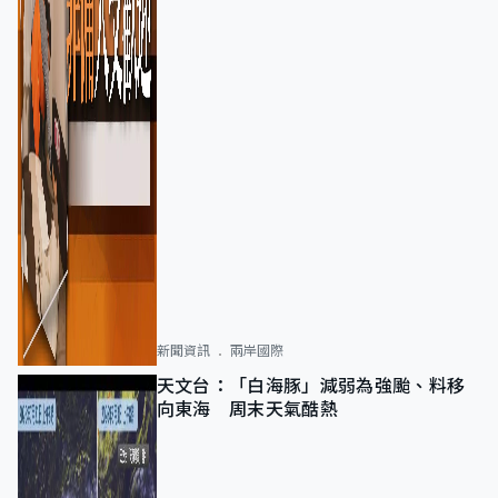
新聞資訊
兩岸國際
天文台：「白海豚」減弱為強颱、料移
向東海 周末天氣酷熱