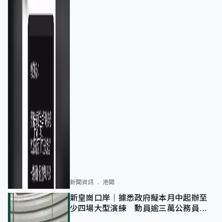
新聞資訊
港聞
新皇崗口岸｜據悉政府擬本月中起辦至
少四場大型演練 動員逾三萬公務員人
次測試