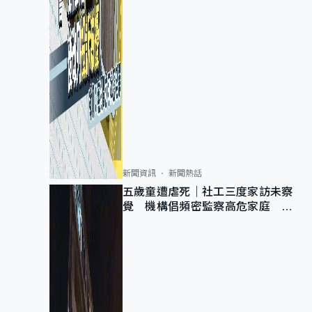
新聞資訊
新聞熱話
五歲童遭虐死｜社工三度家訪未察
覺 機構倡頻密監察高危家庭 管
浩鳴籲加強跨部門協作