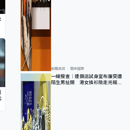
忠
新聞資訊
兩岸國際
一線搜查｜連鎖店試身室布簾突遭
陌生男扯開 港女換衫險走光報
警 全港分店急換實體門
判
劣