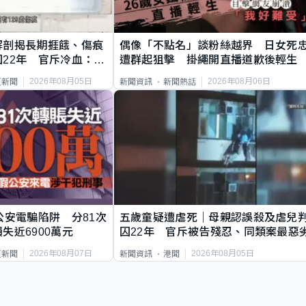
解剖揭長期捱餓、傷痕
偶像「不點名」談粉絲越界 日女死
22年 官斥冷血：同
遭群起狙擊 掛繩開直播道歉後輕生
2026年08月05日
2026年08月06日
頁新聞
新聞資訊
新聞熱話
公安電騙陷阱 分81次
五歲童疑遭虐死｜母親認誤殺及虐兒
失近6900萬元
囚22年 官斥被告殘忍、同類案最惡
2026年08月07日
2026年08月05日
頁新聞
新聞資訊
港聞