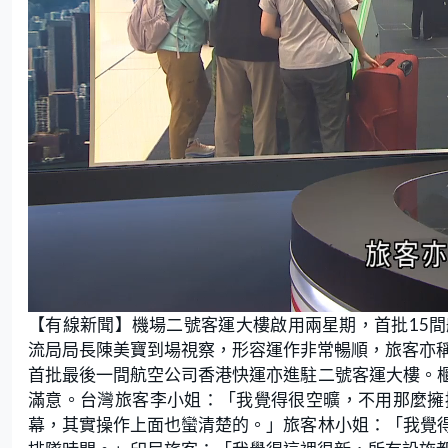
L
U
o
n
【有線新聞】機場二號客運大樓啟用兩星期，首批15
a
m
d
u
e
t
流局局長陳美寶到場視察，形容運作非常暢順，旅客亦
d
e
:
首批最後一間航空公司香港快運亦進駐二號客運大樓。
1
9
.
滿意。台灣旅客李小姐：「我覺得很空曠，不用那麼擁
4
2
幕，其實操作上面也蠻清楚的。」旅客林小姐：「我覺
%