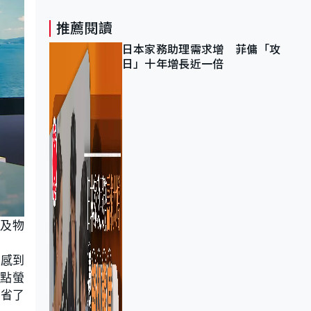
推薦閱讀
日本家務助理需求增 菲傭「攻
日」十年增長近一倍
輸及物
都感到
點螢
節省了