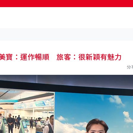
陳美寶：運作暢順 旅客：很新穎有魅力
分