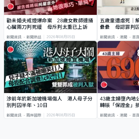
勸未婚夫戒煙爆命案 28歲女教師連捅
五歲童遭虐死｜
心臟兩刀判死緩 母斥判太重已上訴
纍纍 母認罪判囚
類案最惡劣
2026年08月05日
新聞資訊
新聞熱話
新聞資訊
港聞
首
涉前年於新加坡機場傷人 港人母子分
43歲主婦墮內地
別判囚半年、10日
轉賬「保證金」損
2026年08月05日
新聞資訊
兩岸國際
新聞資訊
港聞
首