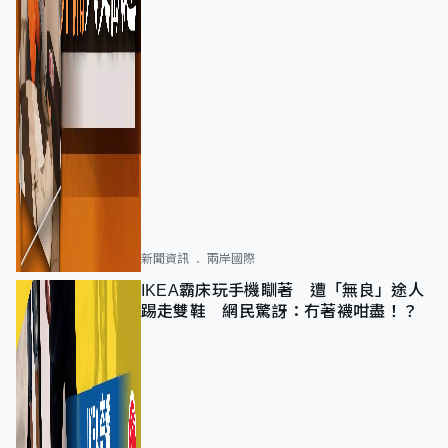
新聞資訊
兩岸國際
IKEA霸床玩手機瞓著 遭「無良」途人
踢走雙鞋 網民驚訝：冇著襪咁盡！？