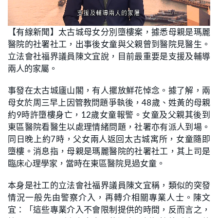
L
U
o
n
【有線新聞】太古城母女分別墮樓案，據悉母親是瑪麗
a
m
d
u
醫院的社署社工，出事後女童與父親曾到醫院見醫生。
e
t
d
e
:
立法會社福界議員陳文宜說，目前最重要是支援及輔導
2
0
兩人的家屬。
.
0
0
事發在太古城廬山閣，有人擺放鮮花悼念。據了解，兩
%
母女於周三早上因管教問題爭執後，48歲、姓黃的母親
約9時許墮樓身亡，12歲女童報警。女童及父親其後到
東區醫院看醫生以處理情緒問題，社署亦有派人到場。
同日晚上約7時，父女兩人返回太古城寓所，女童隨即
墮樓。消息指，母親是瑪麗醫院的社署社工，其上司是
臨床心理學家，當時在東區醫院見過女童。
本身是社工的立法會社福界議員陳文宜稱，類似的突發
情況一般先由警察介入，再轉介相關專業人士。陳文
宜：「這些專業介入不會限制提供的時間，反而言之，