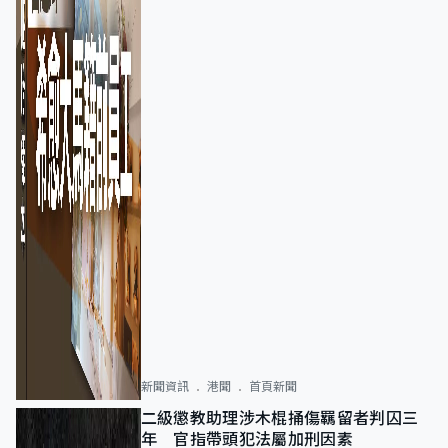
新聞資訊
港聞
首頁新聞
二級懲教助理涉木棍捅傷羈留者判囚三
年 官指帶頭犯法屬加刑因素