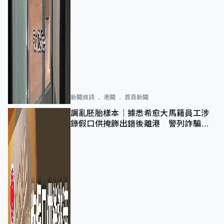
新聞資訊
港聞
首頁新聞
調亂胚胎樣本｜據悉希愈大馬籍員工涉
錄假口供掩飾出錯後離港 警列詐騙
正通緝在逃人士