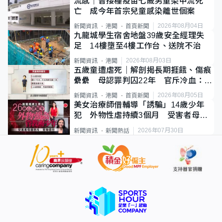
流感｜曾接種疫苗七歲男童染甲流死
亡 成今年首宗兒童感染離世個案
2026年08月04日
新聞資訊
港聞
首頁新聞
九龍城學生宿舍地盤39歲安全經理失
足 14樓墮至4樓工作台、送院不治
2026年08月03日
新聞資訊
港聞
五歲童遭虐死｜解剖揭長期捱餓、傷痕
纍纍 母認罪判囚22年 官斥冷血：同
類案最惡劣
2026年08月05日
新聞資訊
港聞
首頁新聞
美女治療師借輔導「誘騙」14歲少年
犯 外物性虐持續3個月 受害者母：
要保護其他人
2026年07月30日
新聞資訊
新聞熱話