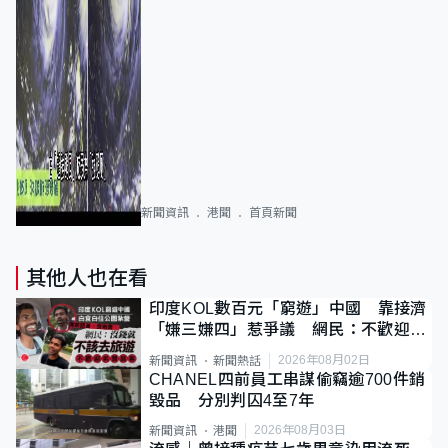
新聞資訊
港聞
首頁新聞
其他人也在看
印度KOL數百元「窮遊」中國 靠接濟
「嫌三嫌四」惹爭議 網民：不歡迎劣
質旅客
2026年08月02日
新聞資訊
新聞熱話
CHANEL四前員工串謀偷竊逾700件銷
毀品 分別判囚4至7年
2026年08月03日
新聞資訊
港聞