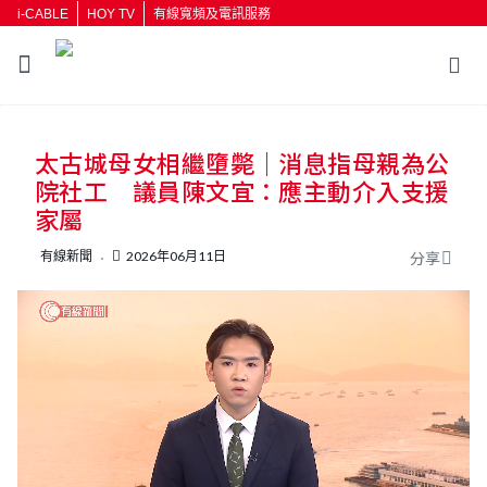
i-CABLE
HOY TV
有線寬頻及電訊服務
返回
太古城母女相繼墮斃｜消息指母親為公
按輸入鍵開始搜尋
院社工 議員陳文宜：應主動介入支援
家屬
有線新聞
2026年06月11日
分享