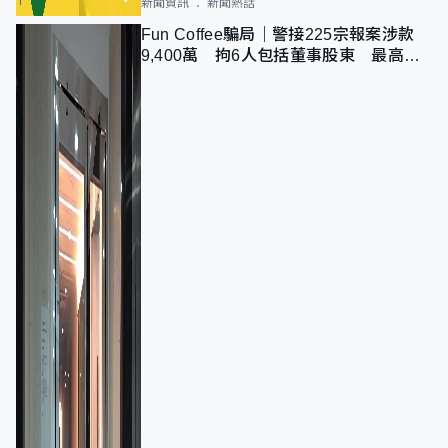
新聞資訊
新聞熱話
Fun Coffee騙局｜警接225宗報案涉款
9,400萬 拘6人包括董事股東 最高金
額一宗涉近千萬