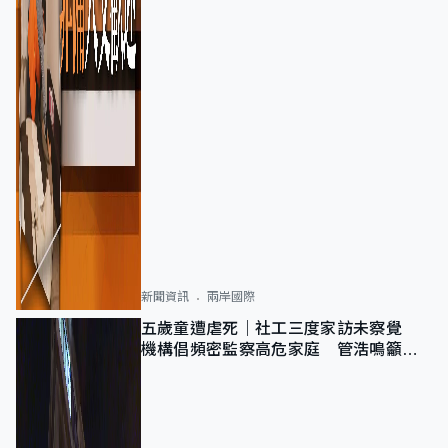
新聞資訊
兩岸國際
五歲童遭虐死｜社工三度家訪未察覺
機構倡頻密監察高危家庭 管浩鳴籲加
強跨部門協作