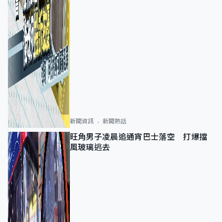
新聞資訊
新聞熱話
旺角男子凌晨追通宵巴士落空 打爆擋
風玻璃逃去