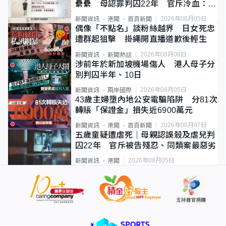
纍纍 母認罪判囚22年 官斥冷血：同
類案最惡劣
2026年08月05日
新聞資訊
港聞
首頁新聞
偶像「不點名」談粉絲越界 日女死忠
遭群起狙擊 掛繩開直播道歉後輕生
2026年08月06日
新聞資訊
新聞熱話
涉前年於新加坡機場傷人 港人母子分
別判囚半年、10日
2026年08月05日
新聞資訊
兩岸國際
43歲主婦墮內地公安電騙陷阱 分81次
轉賬「保證金」損失近6900萬元
2026年08月07日
新聞資訊
港聞
首頁新聞
五歲童疑遭虐死｜母親認誤殺及虐兒判
囚22年 官斥被告殘忍、同類案最惡劣
2026年08月05日
新聞資訊
港聞