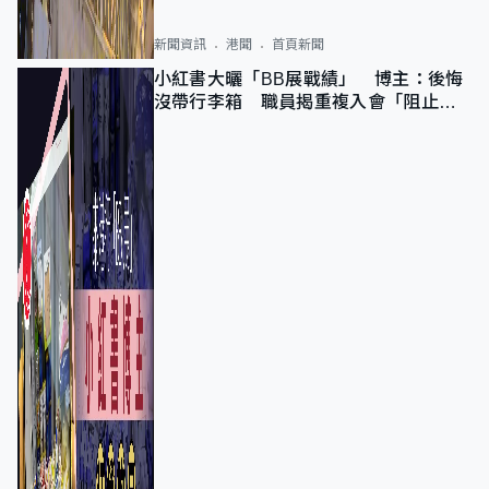
新聞資訊
港聞
首頁新聞
小紅書大曬「BB展戰績」 博主：後悔
沒帶行李箱 職員揭重複入會「阻止唔
到」