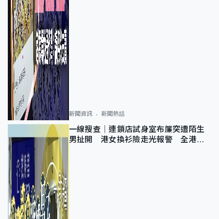
新聞資訊
新聞熱話
一線搜查｜連鎖店試身室布簾突遭陌生
男扯開 港女換衫險走光報警 全港分
店急換實體門