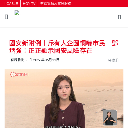
i-CABLE
HOY TV
有線寬頻及電訊服務
返回
國安新附例｜斥有人企圖恫嚇市民 鄧
按輸入鍵開始搜尋
炳強：正正顯示國安風險存在
有線新聞
2026年06月11日
分享