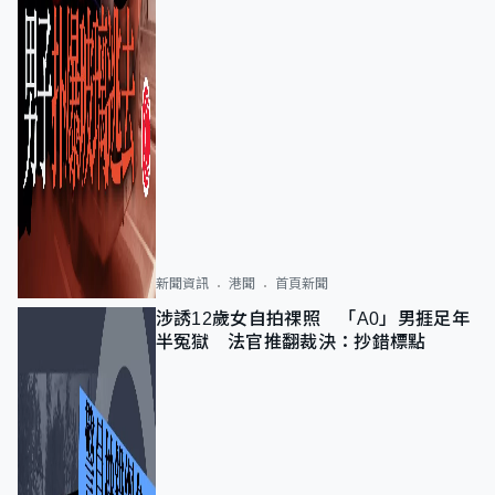
新聞資訊
港聞
首頁新聞
涉誘12歲女自拍祼照 「A0」男捱足年
半冤獄 法官推翻裁決：抄錯標點