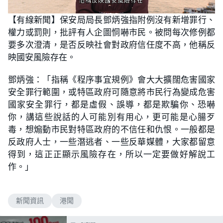
L
U
o
n
【有線新聞】保安局局長鄧炳強指附例沒有新增罪行、
a
m
d
u
權力或罰則，批評有人企圖恫嚇市民。被問每次修例都
e
t
d
e
:
要多次澄清，是否反映社會對政府信任度不高，他稱反
6
0
映國安風險存在。
.
0
0
鄧炳強：「指稱《程序事宜規例》會大大擴闊危害國家
%
安全罪行範圍，或特區政府可隨意將市民行為變成危害
國家安全罪行，都是虛假、誤導，都是欺騙你、恐嚇
你，講這些說話的人可能別有用心，更可能是心腸歹
毒，想煽動市民對特區政府的不信任和仇恨。一般都是
反政府人士，一些潛逃者、一些反華媒體，大家都留意
得到，這正正顯示風險存在，所以一定要做好解說工
作。」
新聞資訊
港聞